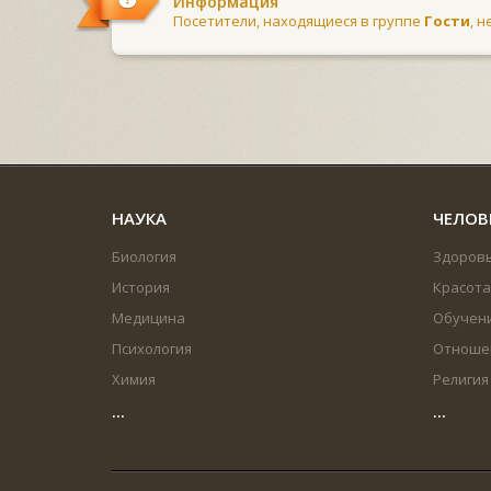
Информация
Посетители, находящиеся в группе
Гости
, 
НАУКА
ЧЕЛОВ
Биология
Здоров
История
Красота
Медицина
Обучен
Психология
Отноше
Химия
Религия
...
...