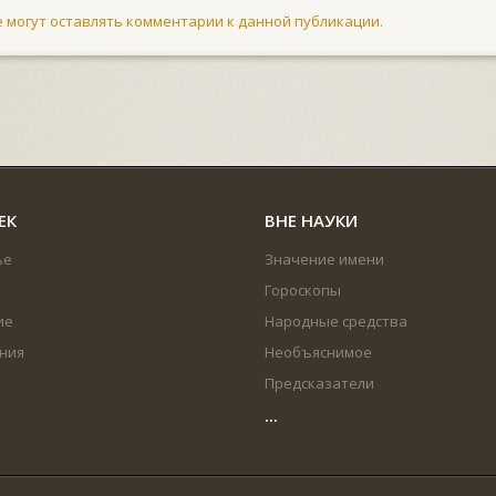
не могут оставлять комментарии к данной публикации.
ЕК
ВНЕ НАУКИ
ье
Значение имени
Гороскопы
ие
Народные средства
ния
Необъяснимое
Предсказатели
...