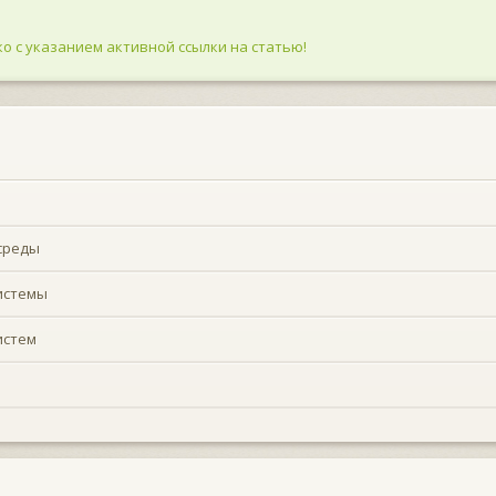
о с указанием активной ссылки на статью!
среды
истемы
истем