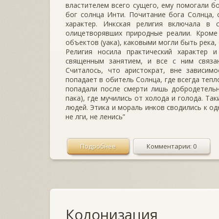
властителем всего сущего, ему помогали б
бог солнца Инти. Почитание бога Солнца,
характер. Инкская религия включала в 
олицетворявших природные реалии. Кроме
объектов (уака), каковыми могли быть река, 
Религия носила практический характер 
священным занятием, и все с ним связан
Считалось, что аристократ, вне зависим
попадает в обитель Солнца, где всегда тепл
попадали после смерти лишь добродетельн
пака), где мучились от холода и голода. Т
людей. Этика и мораль инков сводились к одн
не лги, не ленись”
Подробнее
Комментарии: 0
Колонизация