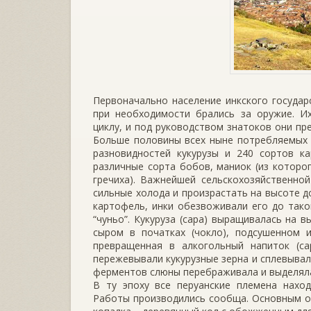
Первоначально население инкского государ
при необходимости брались за оружие. И
циклу, и под руководством знатоков они пр
Больше половины всех ныне потребляемых в
разновидностей кукурузы и 240 сортов ка
различные сорта бобов, маниок (из которог
гречиха). Важнейшей сельскохозяйственно
сильные холода и произрастать на высоте д
картофель, инки обезвоживали его до тако
“чуньо”. Кукуруза (сара) выращивалась на в
сыром в початках (чокло), подсушенном 
превращенная в алкогольный напиток (са
пережевывали кукурузные зерна и сплевывал
ферментов слюны перебраживала и выделяла
В ту эпоху все перуанские племена нахо
Работы производились сообща. Основным ор