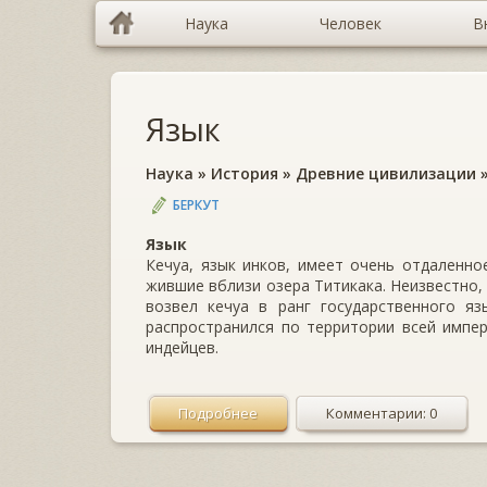
Наука
Человек
В
Язык
Наука
»
История
»
Древние цивилизации
БЕРКУТ
Язык
Кечуа, язык инков, имеет очень отдаленно
жившие вблизи озера Титикака. Неизвестно, 
возвел кечуа в ранг государственного яз
распространился по территории всей импер
индейцев.
Подробнее
Комментарии: 0