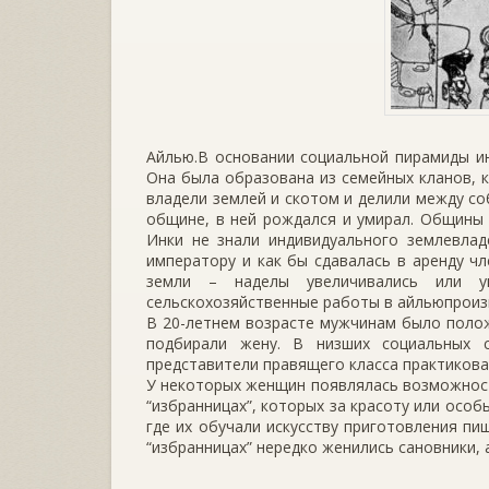
Айлью.В основании социальной пирамиды и
Она была образована из семейных кланов, 
владели землей и скотом и делили между со
общине, в ней рождался и умирал. Общины 
Инки не знали индивидуального землевлад
императору и как бы сдавалась в аренду ч
земли – наделы увеличивались или у
сельскохозяйственные работы в айльюпроиз
В 20-летнем возрасте мужчинам было полож
подбирали жену. В низших социальных 
представители правящего класса практиков
У некоторых женщин появлялась возможност
“избранницах”, которых за красоту или особ
где их обучали искусству приготовления пи
“избранницах” нередко женились сановники,