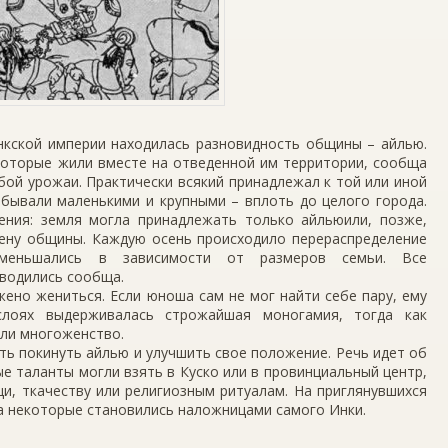
нкской империи находилась разновидность общины – айлью.
которые жили вместе на отведенной им территории, сообща
бой урожаи. Практически всякий принадлежал к той или иной
бывали маленькими и крупными – вплоть до целого города.
ения: земля могла принадлежать только айльюили, позже,
лену общины. Каждую осень происходило перераспределение
меньшались в зависимости от размеров семьи. Все
водились сообща.
ено жениться. Если юноша сам не мог найти себе пару, ему
слоях выдерживалась строжайшая моногамия, тогда как
али многоженство.
ь покинуть айлью и улучшить свое положение. Речь идет об
ые таланты могли взять в Куско или в провинциальный центр,
щи, ткачеству или религиозным ритуалам. На приглянувшихся
 а некоторые становились наложницами самого Инки.