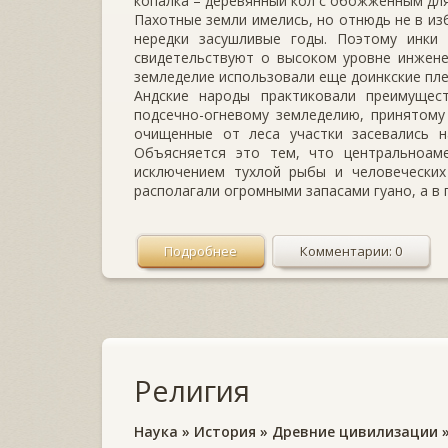
копалка – деревянный кол с обожженным для
Пахотные земли имелись, но отнюдь не в из
нередки засушливые годы. Поэтому инки
свидетельствуют о высоком уровне инжене
земледелие использовали еще доинкские пле
Андские народы практиковали преимущес
подсечно-огневому земледелию, принятому
очищенные от леса участки засевались н
Объясняется это тем, что центральноаме
исключением тухлой рыбы и человеческих
располагали огромными запасами гуано, а в 
Подробнее
Комментарии: 0
Религия
Наука
»
История
»
Древние цивилизации