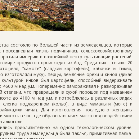
ства состояло по большей части из земледельцев, которые
х повседневная жизнь подчинялась сельскохозяйственному
евратили империю в важнейший центр культивации растений.
 мире продуктов происходят из Анд. Среди них – свыше 20
ртофеля, “камоте” (сладкий картофель), кабачки и тыква,
о изготовляли муку), перцы, земляные орехи и киноа (дикая
й культурой инков был картофель, способный выдерживать
о 4600 м над у.м. Попеременно замораживая и размораживая
й степени, что превращали в сухой порошок под названием
ысоте до 4100 м над у.м. и потреблялась в различных видах:
и слегка поджаренном (кольо), в виде мамалыги (моте) и
райяка,или чича). Для изготовления последнего женщины
и мякоть в чан, где образовавшаяся масса под воздействием
 алкоголь.
дились приблизительно на одном технологическом уровне.
удием труда земледельца была таклья, примитивная палка-