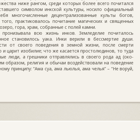
ожества ниже рангом, среди которых более всего почитался
 ставшего символом инкской культуры, носило официальный
себя многочисленные децентрализованные культы богов,
 того, практиковалось почитание магических и священных
озеро, гора, храм, собранные с полей камни.
и пронизывала всю жизнь инков. Земледелие почиталось
ное становилось уака. Инки верили в бессмертие души.
ости от своего поведения в земной жизни, после смерти
о и царит изобилие; что же касается простолюдинов, то туда
ые люди, а грешники отправлялись в своего рода ад (око-
аким образом, религия и обычаи воздействовали на поведение
ому принципу: “Ама суа, ама льюлья, ама челья” – “Не воруй,