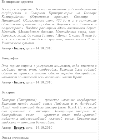
Боспорское царство
Боспорское царство, Боспор — античное рабовладельческое
государство в Северном Причерноморье на Боспоре
Киммерийском (Керченском проливе). Столица —
Пантикапей. Образовалось около 480 до н. э. в результате
объединения греческих городов на Керченском и Таманском
полуостровах. Позднее расширено вдоль восточного берега
Меотиды (Меотидского болота, Меотидского озера, совр.
Азовского моря) до устья Танаиса ( Дона). С конца II века до
н. э. в составе Понтийского царства, затем вассал Рима.
Уничтожено гуннами.
Автор -
Беркут
, дата - 14.10.2010
География
Это горная страна с умеренным климатом, вода имеется в
изобилии, почвы очень плодородны. Бактрия была родиной
одного из иранских племён, однако нередко бактрийцами
называют обитателей всей восточной части Ирана.
Автор -
Беркут
, дата - 14.10.2010
Бактрия
Бактрия (Бактриана) — греческое название государства
Бахтриш между горной цепью Гиндукуш и р. Амударьей
(Окс), чьей столицей была Бактра (ныне Балх). На востоке
она граничила с Гандхарой. Бактрийцы говорили на
бактрийском языке — иранском языке индо-иранской
подгруппы индоевропейской языковой семьи. Современные
таджики — потомки бактрийцев.
Автор -
Беркут
, дата - 14.10.2010
Эпоха эллинизма