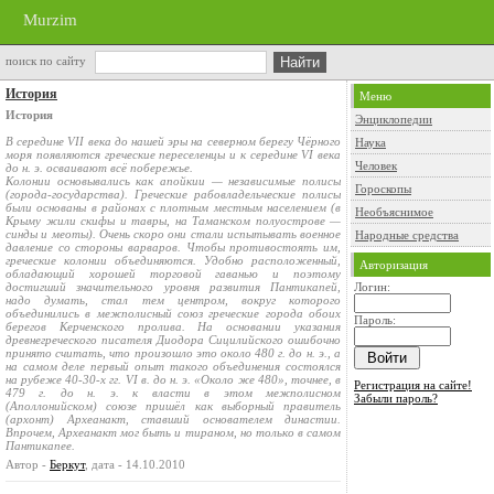
Murzim
поиск по сайту
История
Меню
История
Энциклопедии
В середине VII века до нашей эры на северном берегу Чёрного
Наука
моря появляются греческие переселенцы и к середине VI века
Человек
до н. э. осваивают всё побережье.
Колонии основывались как апойкии — независимые полисы
Гороскопы
(города-государства). Греческие рабовладельческие полисы
были основаны в районах с плотным местным населением (в
Необъяснимое
Крыму жили скифы и тавры, на Таманском полуострове —
синды и меоты). Очень скоро они стали испытывать военное
Народные средства
давление со стороны варваров. Чтобы противостоять им,
греческие колонии объединяются. Удобно расположенный,
Авторизация
обладающий хорошей торговой гаванью и поэтому
достигший значительного уровня развития Пантикапей,
Логин:
надо думать, стал тем центром, вокруг которого
объединились в межполисный союз греческие города обоих
Пароль:
берегов Керченского пролива. На основании указания
древнегреческого писателя Диодора Сицилийского ошибочно
принято считать, что произошло это около 480 г. до н. э., а
на самом деле первый опыт такого объединения состоялся
на рубеже 40-30-х гг. VI в. до н. э. «Около же 480», точнее, в
Регистрация на сайте!
479 г. до н. э. к власти в этом межполисном
Забыли пароль?
(Аполлонийском) союзе пришёл как выборный правитель
(архонт) Археанакт, ставший основателем династии.
Впрочем, Археанакт мог быть и тираном, но только в самом
Пантикапее.
Автор -
Беркут
, дата - 14.10.2010