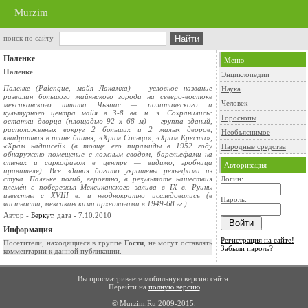
Murzim
поиск по сайту
Паленке
Меню
Паленке
Энциклопедии
Паленке (Palenque, майя Лакамха) — условное название
Наука
развалин большого майянского города на северо-востоке
Человек
мексиканского штата Чьяпас — политического и
культурного центра майя в 3-8 вв. н. э. Сохранились:
Гороскопы
остатки дворца (площадью 92 x 68 м) — группа зданий,
расположенных вокруг 2 больших и 2 малых дворов,
Необъяснимое
квадратная в плане башня; «Храм Солнца», «Храм Креста»,
«Храм надписей» (в толще его пирамиды в 1952 году
Народные средства
обнаружено помещение с ложным сводом, барельефами на
стенах и саркофагом в центре — видимо, гробница
Авторизация
правителя). Все здания богато украшены рельефами из
стука. Паленке погиб, вероятно, в результате нашествия
Логин:
племён с побережья Мексиканского залива в IX в. Руины
известны с XVIII в. и неоднократно исследовались (в
Пароль:
частности, мексиканскими археологами в 1949-68 гг.).
Автор -
Беркут
, дата - 7.10.2010
Информация
Регистрация на сайте!
Посетители, находящиеся в группе
Гости
, не могут оставлять
Забыли пароль?
комментарии к данной публикации.
Вы просматриваете мобильную версию сайта.
Перейти на
полную версию
© Murzim.Ru 2009-2015.