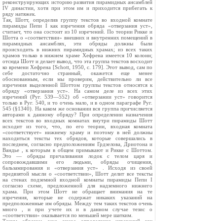
реконструирующих историю развития пирамидных ансамблей
IV династии, хотя при этом им и приходится прибегать к
ряду натяжек.
Так, Шотт, определив группу текстов во входной комнате
пирамиды Пепи I как изречения обряда «отверзания уст»,
считает, что она состоит из 10 изречений. По теории Рикке и
Шотта о «соответствии» внешних и внутренних помещений в
пирамидных ансамблях, эти обряды должны были
происходить в нижних пирамидных храмах; из всех таких
храмов только в нижнем храме Хефрена имеется 10 колонн;
отсюда Шотт и делает вывод, что эта группа текстов восходит
ко времени Хефрена [Schott, 1950, с. 179]. Этот вывод, сам по
себе достаточно странный, окажется еще менее
обоснованным, если мы проверим, действительно ли все
изречения выделенной Шоттом группы текстов относятся к
обряду «отверзания уст». На самом деле из всех этих
изречений (Руг. 539—552) об «отверзании уст» говорится
только в Руг. 540, и то очень мало, и в одном параграфе Руг.
545 (§1340). На каком же основании вся группа причисляется
авторами к данному обряду? При определении назначения
всех текстов во входных комнатах внутри пирамиды Шотт
исходит из того, что, по его теории, входная комната
«соответствует» нижнему храму и поэтому в ней должны
находиться тексты тех обрядов, которые совершались в
последнем, согласно предположениям Грдзелова, Дриотона и
Вандье , к которым в общем примыкают и Рикке с Шоттом.
Это — обряды причаливания лодок с телом царя и
сопровождавшими его людьми, обряды очищения,
бальзамирования и «отверзания уст» . Исходя из своей
предвзятой мысли о «соответствии», Шотт делит все тексты
на стенах подземной входной комнаты пирамиды Пепи I
согласно схеме, предложенной для надземного нижнего
храма. При этом Шотт не обращает внимания на те
изречения, которые не содержат никаких указаний на
предположенные им обряды. Между тем таких текстов очень
много , и при учете их и в данном случае тезис о
«соответствии» оказывается по меньшей мере шатким.