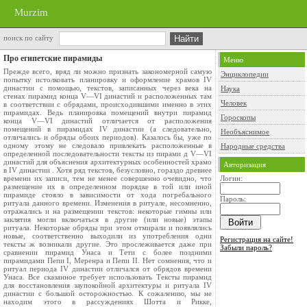
Murzim
поиск по сайту
Про египетские пирамиды
Меню
Прежде всего, вряд ли можно признать закономерной самую
Энциклопедии
попытку истолковать планировку и оформление храмов IV
династии с помощью, текстов, записанных через века на
Наука
стенах пирамид конца V—VI династий и расположенных там
Человек
в соответствии с обрядами, происходившими именно в этих
пирамидах. Ведь планировка помещений внутри пирамид
Гороскопы
конца V—VI династий отличается от расположения
помещений в пирамидах IV династии (а следовательно,
Необъяснимое
отличались и обряды обоих периодов). Казалось бы, уже по
одному этому не следовало привлекать расположенные в
Народные средства
определенной последовательности тексты из пирами д V—VI
династий для объяснения архитектурных особенностей храмо
Авторизация
в IV династии . Хотя ряд текстов, безусловно, гораздо древнее
времени их записи, тем не менее совершенно очевидно, что
Логин:
размещение их в определенном порядке в той или иной
пирамиде стояло в зависимости от хода погребального
Пароль:
ритуала данного времени. Изменения в ритуале, несомненно,
отражались и на размещении текстов: некоторые гимны или
заклятия могли включаться в другие (или новые) этапы
ритуала. Некоторые обряды при этом отмирали и появлялись
новые, соответственно выходили из употребления одни
Регистрация на сайте!
тексты ж возникали другие. Это прослеживается даже при
Забыли пароль?
сравнении пирамид Унаса и Тети с более поздними
пирамидами Пепи I, Меренра и Пепи II. Нет сомнения, что и
ритуал периода IV династии отличался от обрядов времени
Унаса. Все сказанное требует использовать Тексты пирамид
для восстановления заупокойной архитектуры и ритуала IV
династии с большой осторожностью. К сожалению, мы не
находим этого в рассуждениях Шотта и Рикке,