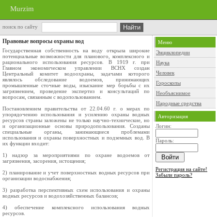
Murzim
поиск по сайту
Правовые вопросы охраны вод
Меню
Государственная собственность на воду открыла широкие
Энциклопедии
потенциальные возможности для планового, комплексного и
рационального использования ресурсов. В 1919 г. при
Наука
Главном экономическом управлении ВСНХ создан
Человек
Центральный комитет водоохраны, задачами которого
являлось обследование водоемов, принимающих
Гороскопы
промышленные сточные воды, изыскание мер борьбы с их
загрязнением, проведение экспертиз и консультаций по
Необъяснимое
вопросам, связанным с водопользованием.
Народные средства
Постановлением правительства от 22.04.60 г. о мерах по
упорядочению использования и усилению охраны водных
Авторизация
ресурсов страны заложены не только научно-технические, но
и организационные основы природопользования. Созданы
Логин:
специальные органы, занимающиеся проблемами
использования и охраны поверхностных и подземных вод. В
Пароль:
их функции входит:
1) надзор за мероприятиями по охране водоемов от
загрязнения, засорения, истощения;
Регистрация на сайте!
2) планирование и учет поверхностных водных ресурсов при
Забыли пароль?
организации водоснабжения;
3) разработка перспективных схем использования и охраны
водных ресурсов и водохозяйственных балансов;
4) обеспечение комплексного использования водных
ресурсов.