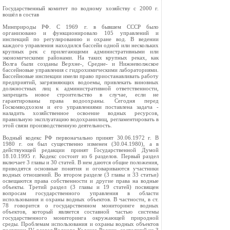
Государственный комитет по водному хозяйству с 2000 г.
вошёл в состав
Минприроды РФ. С 1969 г. в бывшем СССР было
организовано и функционировало 105 управлений и
инспекций по регулированию и охране вод. В ведении
каждого управления находился бассейн одной или нескольких
крупных рек с прилегающими административными или
экономическими районами. На таких крупных реках, как
Волга были созданы Верхне-, Средне- и Нижневолжское
бассейновые управления с гидрохимическими лабораториями.
Бассейновые инспекции имели право приостанавливать работу
предприятий, загрязняющих водоемы, привлекать виновных
должностных лиц к административной ответственности,
запрещать новое строительство в случае, если не
гарантированы права водоохраны. Сегодня перед
Госкомводхозом и его управлениями поставлена задача -
наладить хозяйственное освоение водных ресурсов,
правильную эксплуатацию водохранилищ, регламентировать в
этой связи производственную деятельность.
Водный кодекс РФ первоначально принят 30.06.1972 г. В
1980 г. он был существенно изменен (30.04.1980), а в
действующей редакции принят Государственной Думой
18.10.1995 г. Кодекс состоит из 6 разделов. Первый раздел
включает 3 главы и 30 статей. В нем даются общие положения,
приводятся основные понятия и оговариваются участники
водных отношений. Во втором разделе (3 главы и 33 статьи)
освещаются права собственности и другие права на водные
объекты. Третий раздел (3 главы и 19 статей) посвящен
вопросам государственного управления в области
использования и охраны водных объектов. В частности, в ст.
78 говорится о государственном мониторинге водных
объектов, который является составной частью системы
государственного мониторинга окружающей природной
среды. Проблемам использования и охраны водных объектов