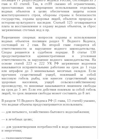
посвящен IV раздел Водного Кодекса России, состоящий из 3
глав и 43 статей. Так, в ст.89 сказано об ограничениях,
приостановках или запрещении использования отдельных
водных объектов в целях обеспечения защиты основ
конституционного строя, обороны страны и безопасности
государства, охраны здоровья людей, объектов природы и
историко-культурного наследия. Статьей 125 оговаривается
плата за восстановление и охрану водных объектов, за сброс
загрязненных сточных вод и пр.
Разрешению спорных вопросов охраны и использования
водных объектов посвящен раздел V Водного Кодекса,
состоящий из 2 глав. Во второй главе говорится об
ответственности за нарушение водного законодательства.
Споры решаются в судебном порядке. В статье 130
предусматривается административная и уголовная
ответственность за нарушение водного законодательства. На
основе статей 223 и 222 УК РФ загрязнение водоемов
наказывается исправительными работами на срок до 1 года
или штрафом до 3 минимальных месячных окладов. Если
причинен существенный ущерб, повлекший за собой
массовую гибель рыбы, или нанесен существенный вред
здоровью населения, ущерб сельскохозяйственному
производству, то виновные наказываются лишением свободы
на срок до 5 лет. Если эти действия повлекли за собой гибель
людей, то срок лишения свободы может составить до 8 лет.
В разделе VI Водного Кодекса РФ (1 глава, 13 статей) указано,
что водные объекты предусматривается использовать:
— для питьевого, хозяйственно-бытового водоснабжения;
— в лечебных целях;
— для удовлетворения потребностей в воде промышленности
и энергетики;
— гидроэнергетики;