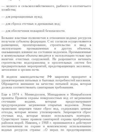
— лесного и сельскохозяйственного, рыбного и охотничьего
хозяйства;
— для рекреационных нужд;
— для сброса сточных и дренажных вод;
— для обеспечения пожарной безопасности.
Большие властные полномочия в отношении водных ресурсов
получили субъекты федерации. С их согласия осуществляются
размещение, проектирование, строительство и ввод в
эксплуатацию промышленных и других объектов,
оказывающих влияние на состояние водоемов. Промышленные
и коммунальные объекты вводятся в эксплуатацию только при
наличии очистных сооружений. Не разрешается начинать
строительство водохранилищ и оросительных систем без
предварительных мероприятий, предотвращающих засоление,
затопление и эрозию почв.
В водном законодательстве РФ закреплен приоритет в
удовлетворении питьевых и бытовых потребностей населения.
Обращается внимание на качество питьевой воды, которая
должна соответствовать санитарным требованиям.
Еще в 1974 г. Минводхозом, Минздравом и Минрыбхозом
приняты Правила охраны поверхностных вод от загрязнения
сточными водами, которые предусматривают
предупреждение загрязнения открытых водоемов. Этими
правилами запрещен также сброс вод, содержащих ценные
отходы, которые можно утилизировать. Запрещается сброс
сточных вод, которые можно использовать повторно.
Существуют также правила санитарной охраны прибрежных
районов морей. Наконец, с 1968 г. принимаются и действуют
постановления по охране и комплексному использованию
водных ресурсов страны: «О мерах по предотвращению