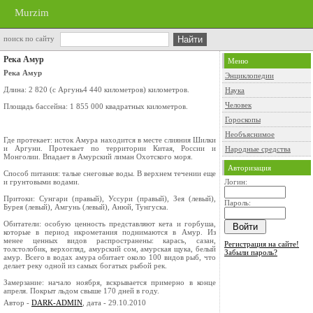
Murzim
поиск по сайту
Река Амур
Меню
Река Амур
Энциклопедии
Длина: 2 820 (с Аргунь4 440 километров) километров.
Наука
Человек
Площадь бассейна: 1 855 000 квадратных километров.
Гороскопы
Необъяснимое
Где протекает: исток Амура находится в месте слияния Шилки
и Аргуни. Протекает по территории Китая, России и
Народные средства
Монголии. Впадает в Амурский лиман Охотского моря.
Авторизация
Способ питания: талые снеговые воды. В верхнем течении еще
и грунтовыми водами.
Логин:
Притоки: Сунгари (правый), Уссури (правый), Зея (левый),
Пароль:
Бурея (левый), Амгунь (левый), Анюй, Тунгуска.
Обитатели: особую ценность представляют кета и горбуша,
которые в период икрометания поднимаются в Амур. Из
менее ценных видов распространены: карась, сазан,
Регистрация на сайте!
толстолобик, верхогляд, амурский сом, амурская щука, белый
Забыли пароль?
амур. Всего в водах амура обитает около 100 видов рыб, что
делает реку одной из самых богатых рыбой рек.
Замерзание: начало ноября, вскрывается примерно в конце
апреля. Покрыт льдом свыше 170 дней в году.
Автор -
DARK-ADMIN
, дата - 29.10.2010