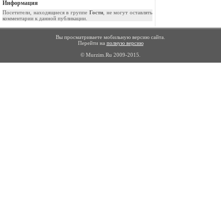
Информация
Посетители, находящиеся в группе
Гости
, не могут оставлять
комментарии к данной публикации.
Вы просматриваете мобильную версию сайта.
Перейти на
полную версию
© Murzim.Ru 2009-2015.