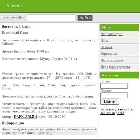
Murzim
поиск по сайту
Восточный Саян
Меню
Восточный Саян
Энциклопедии
Расположение: находится в Южной Сибири, от Енисея до
Наука
Байкала.
Человек
Протяжённость: более 1000 км
Гороскопы
Высочайшие вершины: г. Мунку-Сардык (3491 м).
Необъяснимое
Народные средства
Климат: резко континентальный. На высотах 900-1300 м
Авторизация
средняя температура января -17 – -25°С, июля – 12 – 14°С.
Логин:
Реки: Туба, Сыда, Сисим, Мана, Кан, Бирюса, Большой
Енисей.
Пароль:
Полезные ископаемые: слюда, золото, бокситы, асбест, кварц.
Растительность и животный мир: темнохвойная тайга (ель,
пихта) и светлохвойная тайга (лиственнично-кедровой), выше
Регистрация на сайте!
лесов - мохово-лишайниковая каменистая тундра.
Забыли пароль?
Автор -
DARK-ADMIN
, дата - 30.10.2010
Информация
Посетители, находящиеся в группе
Гости
, не могут оставлять
комментарии к данной публикации.