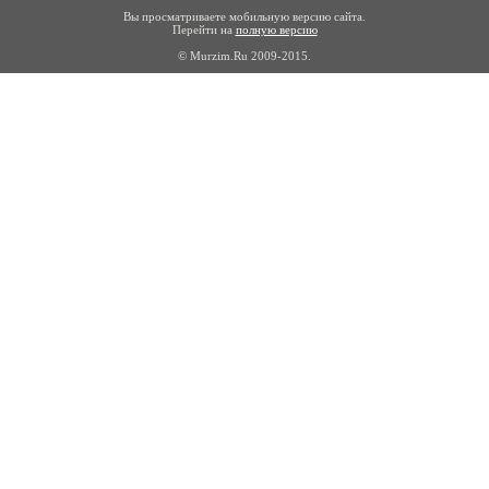
Вы просматриваете мобильную версию сайта.
Перейти на
полную версию
© Murzim.Ru 2009-2015.