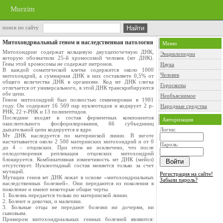
Murzim
поиск по сайту
Митохондриальный геном и наследственная патология
Меню
Митохондрии содержат кольцевую двухцепочечную ДНК,
Энциклопедии
которую обозначили 25-й хромосомой человек (мт ДНК).
Гены этой хромосомы не содержат интронов.
Наука
В каждой соматической клетке содержится около 1000
Человек
митохондрий, а суммарная ДНК в них составляете 0,5% от
общего количества ДНК в организме. Код мт ДНК слегка
Гороскопы
отличается от универсального, в этой ДНК транскрибируются
обе цепи.
Необъяснимое
Геном митохондрий был полностью секвенирован в 1981
году. Он содержит 16 569 пар нуклеотидов и кодирует 2 р-
Народные средства
РНК, 22 т-РНК и 13 полипептидов.
Последние входят в состав ферментных компонентов
Авторизация
окислительного фосфорилирования, 66 субъединиц
дыхательной цепи кодируется в ядре.
Логин:
Мт ДНК наследуется по материнской линии. В зиготе
насчитывается около 2 500 материнских митохондрий и от 0
Пароль:
до 4 – отцовских. При этом не исключено, что после
оплодотворения репликация отцовских митохондрий
блокируется. Комбинативная изменчивость мт ДНК (мейоз)
отсутствует. Нуклеотидный состав меняется только за счет
мутаций.
Регистрация на сайте!
Мутации генов мт ДНК лежат в основе «митохондриальных
Забыли пароль?
наследственных болезней». Они передаются из поколения в
поколение и имеют некоторые общие черты.
1. Болезнь передается только по материнской линии.
2. Болеют и девочки, и мальчики.
3. Больные отцы не передают болезни ни дочерям, ни
сыновьям.
Примером митохондриальных генных болезней являются: