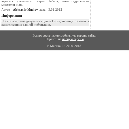
атрофия зрительного нерва Лебера, митохондриальные
миопатии и др.
Автор -
Aleksandr Minkov
, дата - 3.01.2012
Информация
Посетители, находящиеся в группе
Гости
, не могут оставлять
комментарии к данной публикации.
Вы просматриваете мобильную версию сайта.
Перейти на
полную версию
© Murzim.Ru 2009-2015.