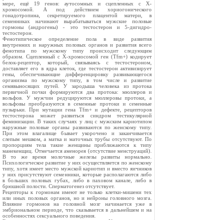
мере, ещё 19 генов: аутосомных и сцепленных с Х-
хромосомой. А под действием хориогонического
гонадотропина, секретируемого плацентой матери, в
семенниках начинают вырабатываться мужские половые
гормоны (андрогены) - это тестостерон и 5-дигидро-
тестостерон.
Фенотипическое определение пола в виде развития
внутренних и наружных половых органов и развития всего
фенотипа по мужскому типу происходит следующим
образом. Сцепленный с X-хромосомой ген (Tfm+) кодирует
белок-рецептор, который, связываясь с тестостероном,
доставляет его в ядра клеток, где тестостерон активизирует
гены, обеспечивающие дифференцировку развивающегося
организма по мужскому типу, в том числе и развитие
семявыносящих путей. У зародыша человека из протока
первичной почки формируются два протока: мюллеров и
вольфов. У мужчин редуцируются мюллеровы протоки, а
вольфовы преобразуются в семенные протоки и семенные
пузырьки. При мутации гена Tfm+ и дефекте, рецепторов
тесто­стерона может развиться синдром тестикулярной
феминизации. В таких случаях у лиц с мужским кариотипом
наружные половые органы развиваются по женскому типу.
При этом влагалище бывает укорочено и заканчивается
слепым мешком, а матка и маточных трубы отсутствуют. По
пропорциям тела такие женщины приближаются к типу
манекенщиц. Отмечается аменорея (отсутствие менструаций).
В то же время молочные железы развиты нор­мально.
Психологическое развитие у них осуществляется по женскому
типу, хотя имеет место мужской кариотип и вместо яичников
у них присутствуют семенники, которые располагаются либо
в больших половых губах, либо в паховом канале, либо в
брюшной полости. Сперматогенез отсутствует.
Рецепторы к гормонам имеют не только клетки-мишени тех
или иных половых органов, но и нейроны головного мозга.
Влияние гормонов на головной мозг начинается уже в
эмбриональном периоде, что сказывается в дальнейшем и на
особенностях сексуального поведения.