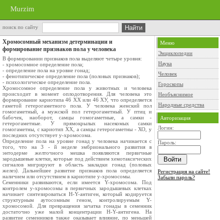
Murzim
поиск по сайту
Хромосомный механизм детерминации и
Меню
формирование признаков пола у человека
Энциклопедии
В формировании признаков пола выделяют четыре уровня:
Наука
- хромосомное определение пола;
- определение пола на уровне гонад;
Человек
- фенотипическое определение пола (половых признаков);
- психологическое определение пола.
Гороскопы
Хромосомное определение пола у животных и человека
происходит в момент оплодотворения. Для человека это
Необъяснимое
формирование кариотипа 46 XX или 46 ХУ, что определяется
Народные средства
гаметой гетерогаметного пола. У человека женский пол
гомогаметный, а мужской пол гетерогаметный. У птиц и
бабочек, наоборот, самцы гомогаметные, а самки -
Авторизация
гетерогаметные. У прямокрылых насекомых самки
Логин:
гомогаметны, с кариотип XX, а самцы гетерогаметны - ХО, у
последних отсутствует у-хромосома.
Определение пола на уровне гонад у человека начинается с
Пароль:
того, что на 3 - й неделе эмбрионального развития в
энтодерме желточного мешка появляются первичные
зародышевые клетки, которые под действием хемотаксических
сигналов мигрируют в область закладки гонад (половых
желез). Дальнейшее развитие признаков пола определяется
Регистрация на сайте!
наличием или отсутствием в кариотипе у-хромосомы.
Забыли пароль?
Семенники развиваются, если имеется Y-хромосома. Под
контролем у-хромосомы в первичных зародышевых клетках
начинает синтезироваться Н-Y-антиген, который кодируется
структурным аутосомным геном, контролируемым Y-
хромосомой. Для превращения зачатка гонады в семенник
дос­таточно уже малой концентрации Н-Y-антигена. На
развитие семенников также оказывает влияние, по меньшей