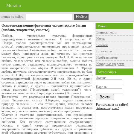
Murzim
поиск по сайту
Основополагающие феномены человеческого бытия
Меню
(любовь, творчество, счастье).
Энциклопедии
Любовь – универсалия культуры, фиксирующая
Наука
индивидуальное интимное чувство. В антропологии М.
Шелера любовь рассматривается как акт восхождения,
Человек
который сопровождается мгновенным прозрением высшей
ценности объекта. Специфика любви состоит в том, что она
Гороскопы
может быть направлена лишь на личность как носителя
ценности, но не ценность как таковую. По С.Л. Франку, нельзя
Необъяснимое
любить человечество или человека вообще, можно любить
Народные средства
только данного, отдельного, индивидуального человека во
всей конкретности его образа. В психоанализе З. Фрейда
любовь получила натуралистическую интерпретацию, на базе
Авторизация
которой Э. Фромм выделил несколько форм псевдолюбви. В
Логин:
постмодернистской философии 2-й пол. 20 в., с одной
стороны, отрицаются такие проявления любви как, например,
любовь к знанию, с другой – появляются принципиально
Пароль:
новые трактовки (“философия новой телесности”), осно-
ванные на символической природе желания (Ж. Лакан).
Творчество – это реализация нового видения (“созерцания”)
мира. Творчество, считал Н.Бердяев, выдает гениальную
природу человека – с его точки зрения, каждый человек
Регистрация на сайте!
гениален, но всегда есть, несоответствие между творческим
Забыли пароль?
актом, творческим замыслом и творческим продуктом.
Счастье в трактовке экзистенциализма, это переживание
субъектом состояние единства сущности и существования
личности. Как феномен состоявшийся самореализации
счастье, с одной стороны, предполагает реализацию
внутреннего потенциала субъекта, а с другой – признание
этой объективизации другими субъектами, при сравнении с