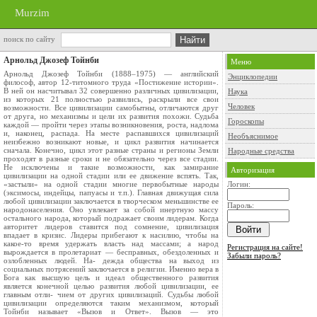
Murzim
поиск по сайту
Арнольд Джозеф Тойнби
Меню
Арнольд Джозеф Тойнби (1888–1975) — английский
Энциклопедии
философ, автор 12-титомного труда «Постижение истории».
В ней он насчитывал 32 совершенно различных цивилизации,
Наука
из которых 21 полностью развились, раскрыли все свои
Человек
возможности. Все цивилизации самобытны, отличаются друг
от друга, но механизмы и цели их развития похожи. Судьба
Гороскопы
каждой — пройти через этапы возникновения, роста, надлома
и, наконец, распада. На месте распавшихся цивилизаций
Необъяснимое
неизбежно возникают новые, и цикл развития начинается
сначала. Конечно, цикл этот разные страны и регионы Земли
Народные средства
проходят в разные сроки и не обязательно через все стадии.
Не исключены и такие возможности, как замирание
Авторизация
цивилизации на одной стадии или ее движение вспять. Так,
«застыли» на одной стадии многие первобытные народы
Логин:
(эксимосы, индейцы, папуасы и т.п.). Главная движущая сила
любой цивилизации заключается в творческом меньшинстве ее
Пароль:
народонаселения. Оно увлекает за собой инертную массу
остального народа, который подражает своим лидерам. Когда
авторитет лидеров ставится под сомнение, цивилизация
впадает в кризис. Лидеры прибегают к насилию, чтобы на
какое-то время удержать власть над массами; а народ
Регистрация на сайте!
вырождается в пролетариат — бесправных, обездоленных и
Забыли пароль?
озлобленных людей. На- дежда общества на выход из
социальных потрясений заключается в религии. Именно вера в
Бога как высшую цель и идеал общественного развития
является конечной целью развития любой цивилизации, ее
главным отли- чием от других цивилизаций. Судьбы любой
цивилизации определяются таким механизмом, который
Тойнби называет «Вызов и Ответ». Вызов — это