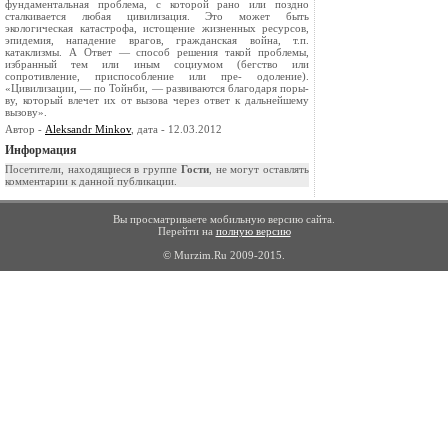
фундаментальная проблема, с которой рано или поздно
сталкивается любая цивилизация. Это может быть
экологическая катастрофа, истощение жизненных ресурсов,
эпидемия, нападение врагов, гражданская война, т.п.
катаклизмы. А Ответ — способ решения такой проблемы,
избранный тем или иным социумом (бегство или
сопротивление, приспособление или пре- одоление).
«Цивилизации, — по Тойнби, — развиваются благодаря поры-
ву, который влечет их от вызова через ответ к дальнейшему
вызову».
Автор -
Aleksandr Minkov
, дата - 12.03.2012
Информация
Посетители, находящиеся в группе
Гости
, не могут оставлять
комментарии к данной публикации.
Вы просматриваете мобильную версию сайта.
Перейти на
полную версию
© Murzim.Ru 2009-2015.