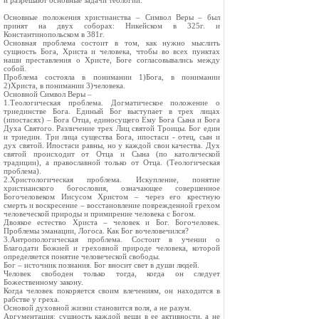
и разрешают основные задачи теологии.
Основные положения христианства – Символ Веры – был
принят на двух соборах: Никейском в 325г. и
Константинопольском в 381г.
Основная проблема состоит в том, как нужно мыслить
сущность Бога, Христа и человека, чтобы во всех пунктах
наши преставления о Христе, Боге согласовывались между
собой.
Проблема состояла в понимании 1)Бога, в понимании
2)Христа, в понимании 3)человека.
Основной Символ Веры –
1.Теологическая проблема. Догматическое положение о
триединстве Бога. Единый Бог выступает в трех лицах
(ипостасях) – Бога Отца, единосущего Ему Бога Сына и Бога
Духа Святого. Различение трех Лиц святой Троицы. Бог един
и триедин. Три лица существа Бога, ипостаси - отец, сын и
дух святой. Ипостаси равны, но у каждой свои качества. Дух
святой происходит от Отца и Сына (по католической
традиции), а православной только от Отца. (Теологическая
проблема).
2.Христологическая проблема. Искупление, понятие
христианского богословия, означающее совершенное
Богочеловеком Иисусом Христом – через его крестную
смерть и воскресение – восстановление поврежденной грехом
человеческой природы и примирение человека с Богом.
Двоякое естество Христа – человек и Бог. Богочеловек.
Проблемы эманации, Логоса. Как Бог вочеловечился?
3.Антропологическая проблема. Состоит в учении о
Благодати Божией и греховной природе человека, которой
определяется понятие человеческой свободы.
Бог – источник познания. Бог вносит свет в души людей.
Человек свободен только тогда, когда он следует
Божественному закону.
Когда человек покоряется своим влечениям, он находится в
рабстве у греха.
Основой духовной жизни становится воля, а не разум.
Аргументация: сущность каждой вещи в ее активности, а не