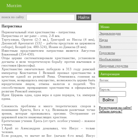
Murzim
поиск по сайту
Патристика
Меню
Первоначальный этап христианства – патристика.
Энциклопедии
Патристика от лат pater – отец. 2-8 век.
Тертуллиан, Ориген (2-3 вв.), Григорий из Ниссы (4 век),
Наука
Дионисий Ареопагит (532 – работы предстали на церковном
Человек
соборе), Боэций (ок. 480-524), Иоанн из Дамаска (8 век).
Известным представителем патристики является Августин
Гороскопы
Блаженный (354-430).
Отцы церкви систематизировали христианство, установили
Необъяснимое
догматы и вели теоретическую борьбу против язычников и
гностиков (философы).
Народные средства
Христианство окончательно победило в 313 году римский
император Константин I Великий признал христианство в
Авторизация
качестве одной из религий Рима. Отменялись гонения на
христиан, возвращалось имущество, возможность церкви быть
Логин:
юридическим лицом, отмена налогов и податей. Что
способствовало превращению христианства в официальную
Пароль:
религию Римской империи.
Идея: Церковь одна, одна вера и один порядок, т.к. империя
едина.
Сложность проблемы и много теоретических споров в
Регистрация на сайте!
понимании Христа, Бога и т.д. Возникали различные точки
Забыли пароль?
зрения, которые признавались ересями. Отстранение от
церковной власти инакомыслящих христиан.
Еретические учения. Ересь (от греч. особое учение) – ложное
учение.
1.Арий из Александрии доказывал, что Иисус – только
человек.
Если рожден, то значит не Бог. (начало 4-го века). Иисус