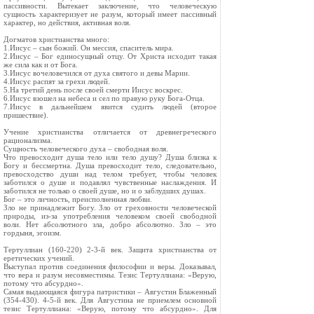
пассивности. Вытекает заключение, что человеческую
сущность характеризует не разум, который имеет пассивный
характер, но действия, активная воля.
Догматов христианства много:
1.Иисус – сын божий. Он мессия, спаситель мира.
2.Иисус – Бог единосущный отцу. От Христа исходит такая
же сила как и от Бога.
3.Иисус вочеловечился от духа святого и девы Марии.
4.Иисус распят за грехи людей.
5.На третий день после своей смерти Иисус воскрес.
6.Иисус взошел на небеса и сел по правую руку Бога-Отца.
7.Иисус в дальнейшем явится судить людей (второе
пришествие).
Учение христианства отличается от древнегреческого
рационализма.
Сущность человеческого духа – свободная воля.
Что превосходит душа тело или тело душу? Душа близка к
Богу и бессмертна. Душа превосходит тело, следовательно,
превосходство души над телом требует, чтобы человек
заботился о душе и подавлял чувственные наслаждения. И
заботился не только о своей душе, но и о заблудших душах.
Бог – это личность, преисполненная любви.
Зло не принадлежит Богу. Зло от греховности человеческой
природы, из-за употребления человеком своей свободной
воли. Нет абсолютного зла, добро абсолютно. Зло – это
гордыня, эгоизм.
Тертуллиан (160-220) 2-3-й век. Защита христианства от
еретических учений.
Выступал против соединения философии и веры. Доказывал,
что вера и разум несовместимы. Тезис Тертуллиана: «Верую,
потому что абсурдно».
Самая выдающаяся фигура патристики – Августин Блаженный
(354-430). 4-5-й век. Для Августина не приемлем основной
тезис Тертуллиана: «Верую, потому что абсурдно». Для