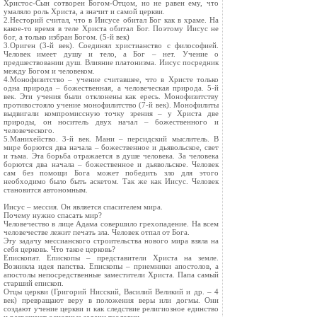
Христос-Сын сотворен Богом-Отцом, но не равен ему, что
умаляло роль Христа, а значит и самой церкви.
2.Несторий считал, что в Иисусе обитал Бог как в храме. На
какое-то время в теле Христа обитал Бог. Поэтому Иисус не
бог, а только избран Богом. (5-й век)
3.Ориген (3-й век). Соединял христианство с философией.
Человек имеет душу и тело, а Бог – нет. Учение о
предшествовании душ. Влияние платонизма. Иисус посредник
между Богом и человеком.
4.Монофизитство – учение считавшее, что в Христе только
одна природа – божественная, а человеческая природа. 5-й
век. Эти учения были отклонены как ересь. Монофизитству
противостояло учение монофилитство (7-й век). Монофилиты
выдвигали компромиссную точку зрения – у Христа две
природы, он носитель двух начал – божественного и
человеческого.
5.Манихейство. 3-й век. Мани – персидский мыслитель. В
мире борются два начала – божественное и дьявольское, свет
и тьма. Эта борьба отражается в душе человека. За человека
борются два начала – божественное и дьявольское. Человек
сам без помощи Бога может победить зло для этого
необходимо было быть аскетом. Так же как Иисус. Человек
становится автономным.
Иисус – мессия. Он является спасителем мира.
Почему нужно спасать мир?
Человечество в лице Адама совершило грехопадение. На всем
человечестве лежит печать зла. Человек отпал от Бога.
Эту задачу мессианского строительства нового мира взяла на
себя церковь. Что такое церковь?
Епископат. Епископы – представители Христа на земле.
Возникла идея папства. Епископы – приемники апостолов, а
апостолы непосредственные заместители Христа. Папа самый
старший епископ.
Отцы церкви (Григорий Нисский, Василий Великий и др. – 4
век) превращают веру в положения веры или догмы. Они
создают учение церкви и как следствие религиозное единство