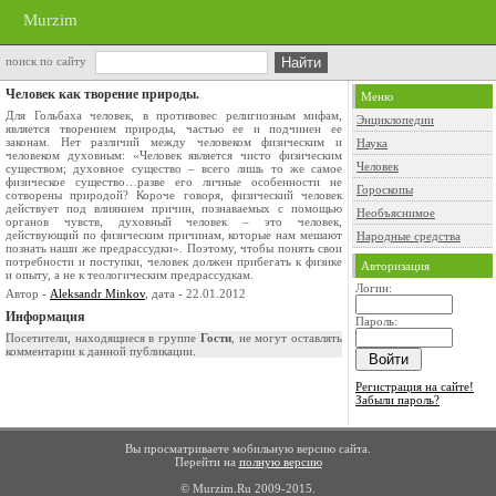
Murzim
поиск по сайту
Человек как творение природы.
Меню
Для Гольбаха человек, в противовес религиозным мифам,
Энциклопедии
является творением природы, частью ее и подчинен ее
законам. Нет различий между человеком физическим и
Наука
человеком духовным: «Человек является чисто физическим
Человек
существом; духовное существо – всего лишь то же самое
физическое существо…разве его личные особенности не
Гороскопы
сотворены природой? Короче говоря, физический человек
действует под влиянием причин, познаваемых с помощью
Необъяснимое
органов чувств, духовный человек – это человек,
действующий по физическим причинам, которые нам мешают
Народные средства
познать наши же предрассудки». Поэтому, чтобы понять свои
потребности и поступки, человек должен прибегать к физике
Авторизация
и опыту, а не к теологическим предрассудкам.
Логин:
Автор -
Aleksandr Minkov
, дата - 22.01.2012
Информация
Пароль:
Посетители, находящиеся в группе
Гости
, не могут оставлять
комментарии к данной публикации.
Регистрация на сайте!
Забыли пароль?
Вы просматриваете мобильную версию сайта.
Перейти на
полную версию
© Murzim.Ru 2009-2015.