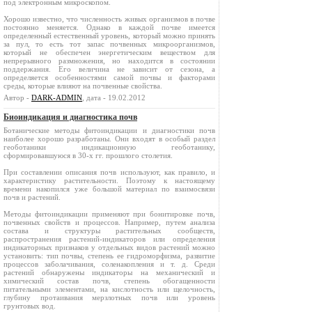
под электронным микроскопом.
Хорошо известно, что численность живых организмов в почве
постоянно меняется. Однако в каждой почве имеется
определенный естественный уровень, который можно принять
за пул, то есть тот запас почвенных микроорганизмов,
который не обеспечен энергетическим веществом для
непрерывного размножения, но находится в состоянии
поддержания. Его величина не зависит от сезона, а
определяется особенностями самой почвы и факторами
среды, которые влияют на почвенные свойства.
Автор -
DARK-ADMIN
, дата - 19.02.2012
Биоиндикация и диагностика почв
Ботанические методы фитоиндикации и диагностики почв
наиболее хорошо разработаны. Они входят в особый раздел
геоботаники индикационную геоботанику,
сформировавшуюся в 30-х гг. прошлого столетия.
При составлении описания почв используют, как правило, и
характеристику растительности. Поэтому к настоящему
времени накопился уже большой материал по взаимосвязи
почв и растений.
Методы фитоиндикации применяют при бонитировке почв,
почвенных свойств и процессов. Например, путем анализа
состава и структуры растительных сообществ,
распространения растений-индикаторов или определения
индикаторных признаков у отдельных видов растений можно
установить: тип почвы, степень ее гидроморфизма, развитие
процессов заболачивания, соленакопления и т. д. Среди
растений обнаружены индикаторы на механический и
химический состав почв, степень обогащенности
питательными элементами, на кислотность или щелочность,
глубину протаивания мерзлотных почв или уровень
грунтовых вод.