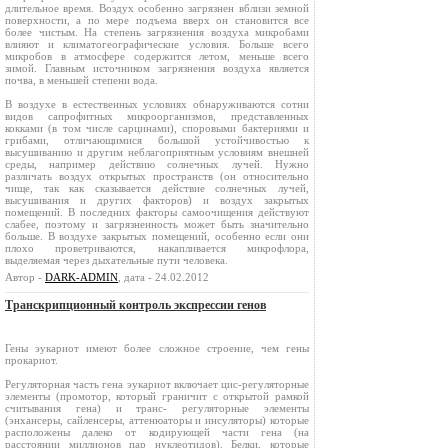
длительное время. Воздух особенно загрязнен вблизи земной
поверхности, а по мере подъема вверх он становится все
более чистым. На степень загрязнения воздуха микробами
влияют и климатогеографические условия. Больше всего
микробов в атмосфере содержится летом, меньше всего
зимой. Главным источником загрязнения воздуха является
почва, в меньшей степени вода.
В воздухе в естественных условиях обнаруживаются сотни
видов сапрофитных микроорганизмов, представленных
кокками (в том числе сарцинами), споровыми бактериями и
грибами, отличающимися большой устойчивостью к
высушиванию и другим неблагоприятным условиям внешней
среды, например действию солнечных лучей. Нужно
различать воздух открытых пространств (он относительно
чище, так как сказывается действие солнечных лучей,
высушивания и других факторов) и воздух закрытых
помещений. В последних факторы самоочищения действуют
слабее, поэтому и загрязненность может быть значительно
больше. В воздухе закрытых помещений, особенно если они
плохо проветриваются, накапливается микрофлора,
выделяемая через дыхательные пути человека.
Автор -
DARK-ADMIN
, дата - 24.02.2012
Транскрипционный контроль экспрессии генов
Гены эукариот имеют более сложное строение, чем гены
прокариот.
Регуляторная часть гена эукариот включает цис-регуляторные
элементы (промотор, который граничит с открытой рамкой
считывания гена) и транс- регуляторные элементы
(энхансеры, сайленсеры, аттенюаторы и инсуляторы) которые
расположены далеко от кодирующей части гена (на
расстоянии миллионов пар нуклеотидов). Белки, которые