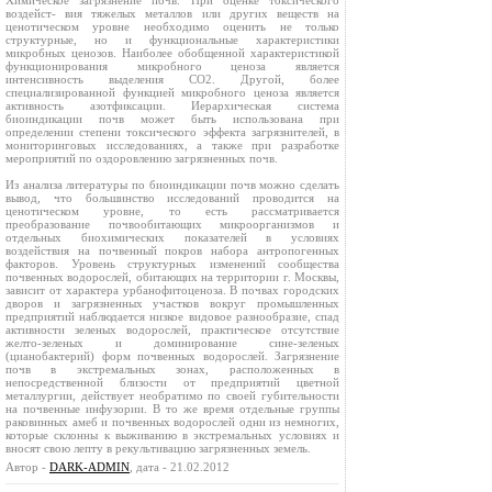
Химическое загрязнение почв. При оценке токсического
воздейст- вия тяжелых металлов или других веществ на
ценотическом уровне необходимо оценить не только
структурные, но и функциональные характеристики
микробных ценозов. Наиболее обобщенной характеристикой
функционирования микробного ценоза является
интенсивность выделения CO2. Другой, более
специализированной функцией микробного ценоза является
активность азотфиксации. Иерархическая система
биоиндикации почв может быть использована при
определении степени токсического эффекта загрязнителей, в
мониторинговых исследованиях, а также при разработке
мероприятий по оздоровлению загрязненных почв.
Из анализа литературы по биоиндикации почв можно сделать
вывод, что большинство исследований проводится на
ценотическом уровне, то есть рассматривается
преобразование почвообитающих микроорганизмов и
отдельных биохимических показателей в условиях
воздействия на почвенный покров набора антропогенных
факторов. Уровень структурных изменений сообщества
почвенных водорослей, обитающих на территории г. Москвы,
зависит от характера урбанофитоценоза. В почвах городских
дворов и загрязненных участков вокруг промышленных
предприятий наблюдается низкое видовое разнообразие, спад
активности зеленых водорослей, практическое отсутствие
желто-зеленых и доминирование сине-зеленых
(цианобактерий) форм почвенных водорослей. Загрязнение
почв в экстремальных зонах, расположенных в
непосредственной близости от предприятий цветной
металлургии, действует необратимо по своей губительности
на почвенные инфузории. В то же время отдельные группы
раковинных амеб и почвенных водорослей одни из немногих,
которые склонны к выживанию в экстремальных условиях и
вносят свою лепту в рекультивацию загрязненных земель.
Автор -
DARK-ADMIN
, дата - 21.02.2012