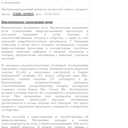
и деградации.
Претранскрипционный контроль экспрессии генов у эукариот.
Автор -
DARK-ADMIN
, дата - 22.02.2012
Биологическое загрязнение почв
Биологическое загрязнение почв. Биологическое загрязнение
почв чужеродными микроорганизмами происходит в
результате попадания в почву бытовых и
сельскохозяйственных отходов и отбросов, а также за счет
аэрозолей микробиологических производств. С бытовыми
отбросами в почву могут попадать потенциально опасные
микроорганизмы патогенные и токсикогенные, способные
вызывать кишечные инфекции и пищевые отравления у
человека, эпидемические заболевания у животных, токсикозы
растений.
В санитарно-эпидемиологических почвенных исследованиях
определяют содержание в почвах бактерий группы кишечной
палочки (E.coli) и патогенных клостридий и бацилл:
возбудителей столбняка (Сl. tetani), сибирской язвы (Вас.
апthrаcis), газовой гангрены (Сl. реrfringens) и др.
Бактериальные энтомопатогенные препараты
(энтомобактерин, дендробациллин, боверин, мускардин)
содержат споры бацилл (Вас. Сеrеиs, Вас. thuringiensis),
которые в течение многих лет сохраняются и размножаются в
почве. При применении этих препаратов методами
аэрораспыления происходит массовое обсеменение
растительности и почвы спорами этих бактерий, что может
привести к нарушению природного равновесия в микробных
сообществах.
Почва способна к самоочищению от несвойственных ей
микроорганизмов. Механизмы, лежащие в основе
самоочищения почв, пока остаются непознанными. Они могут
быть разной природы. В первую очередь это связано с