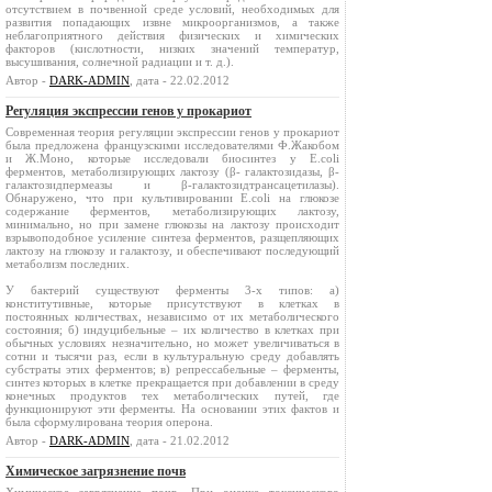
отсутствием в почвенной среде условий, необходимых для
развития попадающих извне микроорганизмов, а также
неблагоприятного действия физических и химических
факторов (кислотности, низких значений температур,
высушивания, солнечной радиации и т. д.).
Автор -
DARK-ADMIN
, дата - 22.02.2012
Регуляция экспрессии генов у прокариот
Современная теория регуляции экспрессии генов у прокариот
была предложена французскими исследователями Ф.Жакобом
и Ж.Моно, которые исследовали биосинтез у E.сoli
ферментов, метаболизирующих лактозу (β- галактозидазы, β-
галактозидпермеазы и β-галактозидтрансацетилазы).
Обнаружено, что при культивировании E.сoli на глюкозе
содержание ферментов, метаболизирующих лактозу,
минимально, но при замене глюкозы на лактозу происходит
взрывоподобное усиление синтеза ферментов, разщепляющих
лактозу на глюкозу и галактозу, и обеспечивают последующий
метаболизм последних.
У бактерий существуют ферменты 3-х типов: а)
конститутивные, которые присутствуют в клетках в
постоянных количествах, независимо от их метаболического
состояния; б) индуцибельные – их количество в клетках при
обычных условиях незначительно, но может увеличиваться в
сотни и тысячи раз, если в культуральную среду добавлять
субстраты этих ферментов; в) репрессабельные – ферменты,
синтез которых в клетке прекращается при добавлении в среду
конечных продуктов тех метаболических путей, где
функционируют эти ферменты. На основании этих фактов и
была сформулирована теория оперона.
Автор -
DARK-ADMIN
, дата - 21.02.2012
Химическое загрязнение почв