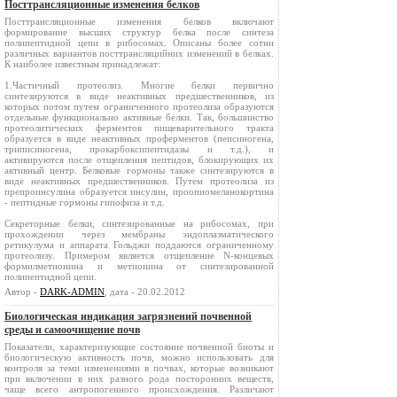
Посттрансляционные изменения белков
Посттрансляционные изменения белков включают
формирование высших структур белка после синтеза
полипептидной цепи в рибосомах. Описаны более сотни
различных вариантов посттрансляцийних изменений в белках.
К наиболее известным принадлежат:
1.Частичный протеолиз. Многие белки первично
синтезируются в виде неактивных предшественников, из
которых потом путем ограниченного протеолиза образуются
отдельные функционально активные белки. Так, большинство
протеолитических ферментов пищеварительного тракта
образуется в виде неактивных проферментов (пепсиногена,
триписиногена, прокарбоксипептидазы и т.д.), и
активируются после отщепления пептидов, блокирующих их
активный центр. Белковые гормоны также синтезируются в
виде неактивных предшественников. Путем протеолиза из
препроинсулина образуется инсулин, проопиомеланокортина
- пептидные гормоны гипофиза и т.д.
Секреторные белки, синтезированные на рибосомах, при
прохождении через мембраны эндоплазматического
ретикулума и аппарата Гольджи поддаются ограниченному
протеолизу. Примером является отщепление N-концевых
формилметионина и метионина от синтезированной
полипептидной цепи.
Автор -
DARK-ADMIN
, дата - 20.02.2012
Биологическая индикация загрязнений почвенной
среды и самоочищение почв
Показатели, характеризующие состояние почвенной биоты и
биологическую активность почв, можно использовать для
контроля за теми изменениями в почвах, которые возникают
при включении в них разного рода посторонних веществ,
чаще всего антропогенного происхождения. Различают