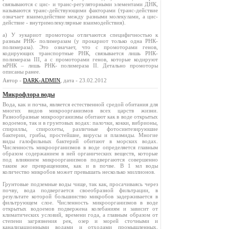
связываются с цис- и транс-регуляторными элементами ДНК,
называются транс-действующими факторами (транс-действие
означает взаимодействие между разными молекулами, а цис-
действие - внутримолекулярные взаимодействия).
а) У эукариот промоторы отличаются специфичностью к
разным РНК- полимеразам (у прокариот только одна РНК-
полимераза). Это означает, что с промоторами генов,
кодирующих транспортные РНК, связывается лишь РНК-
полимераза ІІІ, а с промоторами генов, которые кодируют
мРНК – лишь РНК- полимераза ІІ. Детально промоторы
описаны ранее.
Автор -
DARK-ADMIN
, дата - 23.02.2012
Микрофлора воды
Вода, как и почва, является естественной средой обитания для
многих видов микроорганизмов всех царств жизни.
Разнообразные микроорганизмы обитают как в воде открытых
водоемов, так и в грунтовых водах: палочки, кокки, вибрионы,
спириллы, спирохеты, различные фотосинтезируюшие
бактерии, грибы, простейшие, вирусы и плазмиды. Многие
виды галофильных бактерий обитают в морских водах.
Численность микроорганизмов в воде определяется главным
образом содержанием в ней органических веществ, которые
под влиянием микроорганизмов подвергаются совершенно
таким же превращениям, как и в почве. В 1 мл воды
количество микробов может превышать несколько миллионов.
Грунтовые подземные воды чище, так как, просачиваясь через
почву, вода подвергается своеобразной фильтрации, в
результате которой большинство микробов задерживается в
фильтрующем слое. Численность микроорганизмов в воде
открытых водоемов подвержена колебаниям и зависит от
климатических условий, времени года, а главным образом от
степени загрязнения рек, озер и морей сточными и
канализационными водами и отходами промышленных,