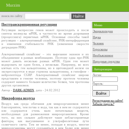
Murzim
поиск по сайту
Посттранскрипционная регуляция
Меню
Регуляция экспрессии генов может происходить и после
Энциклопедии
синтеза молекулы мРНК, в частности во время дозревания
(процессинга) первичных мРНК. Основные способы такой
Наука
регуляции – альтернативный сплайсинг, РНК-интерферренция
Человек
и изменения стабильности РНК (изменения скорости
деградации РНК).
Гороскопы
Альтернативный сплайсинг – это вырезание экзонов и их
Необъяснимое
объединение в разных комбинациях. Поэтому одна пре-РНК
может давать несколько разных мРНК. Один ген может
Народные средства
кодировать не один белок, а несколько. Например, во всех
клетках есть ген кальцитонина, но в щитовидной железе он
Авторизация
экспрессируется в виде гормона кальцитонина, в гипофизе -
нейропептида CGRP. Альтернативный сплайсинг широко
Логин:
представлен в геноме человека, поэтому протеом человека
содержит намного большее количество белков, чем протеомы
Пароль:
других организмов.
Автор -
DARK-ADMIN
, дата - 24.02.2012
Микрофлора воздуха
Регистрация на сайте!
Воздух как среда обитания для микроорганизмов менее
Забыли пароль?
благоприятен, чем почва и вода, так как в нем не содержится
или содержится очень мало питательных веществ,
необходимых для размножения микроорганизмов. Кроме
того, на них сильнее действуют такие неблагоприятные
факторы, как высушивание и ультрафиолетовые лучи
солнечного света. Тем не менее, попадая в воздух, многие
микроорганизмы могут сохраняться в нем более или менее