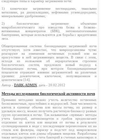
следующие типы и характер загрязнения почв:
1) химическое загрязнение пестицидами, тяжелыми
металлами, ра дионуклидами, нефтяными углеводородами,
минеральными удобрениями;
2) биологическое загрязнение объектами
микробиологического про изводства белка и белково-
витаминных концентратов (БВК), энтомопатогенными
бактериями, которые используются для борьбы с вредителями
леса.
Общепризнанная система биоиндикации загрязнений почв
отсутствует, хотя известно, что микроорганизмы чутко
реагируют на изменения почвенных условий или на
присутствие в ней загрязняющих веществ. В связи с этим,
исходя из положения об иерархическом строении
биологических систем, предложен новый подход к
биоиндикации почвы, при котором биоиндикационные
показатели отражают влияние загрязнителей на различных
уровнях: доклеточном, клеточном, популяционном и
ценотическом [14].
Автор -
DARK-ADMIN
, дата - 20.02.2012
Методы исследования биологической активности почв
Прямыми методами можно учесть количество почвенных
беспозвоночных, простейших и водорослей. Зная численность
клеток в единице объема или массы почвы, их размер и
удельную массу, можно получить расчетную биомассу разных
групп организмов в почве. Так называемые «прямые» методы
учета бактерий, актиномицетов и грибов предполагают
отделение их клеток или мицелия от почвы в результате
суспендирования в воде с последующим перенесением их на
стекла или фильтры, окраску и подсчет под микроскопом
отдельных клеток или длины обрывков мицелия. Разработаны
также методы прямого счета бактерий в счетных капиллярах и