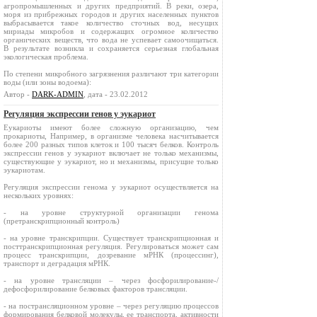
агропромышленных и других предприятий. В реки, озера,
моря из прибрежных городов и других населенных пунктов
выбрасывается такое количество сточных вод, несущих
мириады микробов и содержащих огромное количество
органических веществ, что вода не успевает самоочищаться.
В результате возникла и сохраняется серьезная глобальная
экологическая проблема.
По степени микробного загрязнения различают три категории
воды (или зоны водоема):
Автор -
DARK-ADMIN
, дата - 23.02.2012
Регуляция экспрессии генов у эукариот
Еукариоты имеют более сложную организацию, чем
прокариоты, Например, в организме человека насчитывается
более 200 разных типов клеток и 100 тысяч белков. Контроль
экспрессии генов у эукариот включает не только механизмы,
существующие у эукариот, но и механизмы, присущие только
эукариотам.
Регуляция экспрессии генома у эукариот осуществляется на
нескольких уровнях:
- на уровне структурной организации генома
(претранскрипционный контроль)
- на уровне транскрипции. Существует транскрипционная и
посттранскрипционная регуляция. Регулироваться может сам
процесс транскрипции, дозревание мРНК (процессинг),
транспорт и деградация мРНК.
- на уровне трансляции – через фосфорилирование-/
дефосфорилирование белковых факторов трансляции.
- на пострансляционном уровне – через регуляцию процессов
формирования белковой молекулы, ее транспорта, активности