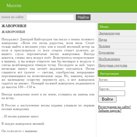
Murzim
поиск по сайту
ЖАВОРОНКИ
Меню
ЖАВОРОНКИ
Энциклопедии
Натуралист Дмитрий Кайгородов так писал о пении полевого
Наука
жаворонка: «Всем эта песнь радостна, всем мила. Стоит
Человек
только выйти в ве­сеннее утро или в тихий весенний вечер на
поле и прислушаться: со всех сторон станут долетать до
Гороскопы
вашего слуха переливчатые песни жаворон­ков. Иногда
кажется, словно весь воздух поёт. Всмотритесь попристальнее
Необъяснимое
в вышину, и вы вскоре откроете как бы висящую в воздухе и
слегка колеблющуюся тёмную точку. Последите за ней: через
Народные средства
несколько минут она начнёт мед­ленно опускаться. Песня
слышится всё громче — светлая, серебристая, непрерывно
Авторизация
переливающа­яся на всевозможные лады. Но, наконец, нужно
же маленькому существу перевести дух, и вот жаворонок
Логин:
садится на землю». Поющий полевой жаворонок поднимается
до высоты 100—150 м.
Пароль:
Иногда жаворонки поют и на земле, усевшись на камень или
на кочку.
В России о наступлении весны издавна узна­вали по первым
Регистрация на сайте!
песням жаворонка:
Забыли пароль?
...И песню раннюю запел
В лазури жаворонок звонкий.
Он голосисто с вышины