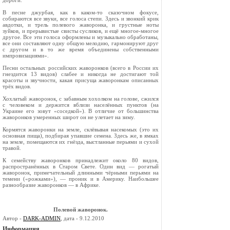
дороги.
В песне джурбая, как в каком-то сказочном фокусе,
собираются все звуки, все голоса степи. Здесь и звонкий крик
авдотки, и трель полевого жаворонка, и грустные ноты
зуйков, и пре­рывистые свисты сусликов, и ещё многое-многое
другое. Все эти голоса оформлены и музыкально обработаны,
все они составляют одну общую ме­лодию, гармонируют друг
с другом и в то же время объединены собственными
импровизациями».
Песни остальных российских жаворонков (все­го в России их
гнездится 13 видов) слабее и никогда не достигают той
красоты и звучности, какая присуща жаворонкам описанных
трёх видов.
Хохлатый жаворонок, с забавным хохолком на голове, сжился
с человеком и держится вблизи населённых пунктов (на
Украине его зовут «со­седкой»). В отличие от большинства
жаворонков умеренных широт он не улетает на зиму.
Кормятся жаворонки на земле, склёвывая на­секомых (это их
основная пища), подбирая упавшие семена. Здесь же, в ямках
на земле, поме­щаются их гнёзда, выстланные перьями и сухой
травой.
К семейству жаворонков принадлежит около 80 видов,
распространённых в Старом Свете. Один вид — рогатый
жаворонок, примечатель­ный длинными чёрными перьями на
темени («рожками»), — проник и в Америку. Наиболь­шее
разнообразие жаворонков — в Африке.
Полевой жаворонок.
Автор -
DARK-ADMIN
, дата - 9.12.2010
Информация