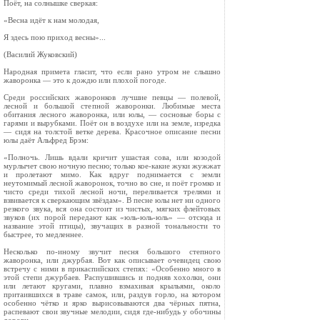
Поёт, на солнышке сверкая:
«Весна идёт к нам молодая,
Я здесь пою приход весны»...
(Василий Жуковский)
Народная примета гласит, что если рано ут­ром не слышно
жаворонка — это к дождю или плохой погоде.
Среди российских жаворонков лучшие пев­цы — полевой,
лесной и большой степной жаво­ронки. Любимые места
обитания лесного жаво­ронка, или юлы, — сосновые боры с
гарями и вырубками. Поёт он в воздухе или на земле, изредка
— сидя на толстой ветке дерева. Красоч­ное описание песни
юлы даёт Альфред Брэм:
«Полночь. Лишь вдали кричит ушастая сова, или козодой
мурлычет свою ночную песню; толь­ко кое-какие жуки жужжат
и пролетают мимо. Как вдруг поднимается с земли
неутомимый лесной жаворонок, точно во сне, и поёт громко и
чисто среди тихой лесной ночи, переливается трелями и
взвивается к сверкающим звёздам». В песне юлы нет ни одного
резкого звука, вся она состоит из чистых, мягких флейтовых
зву­ков (их порой передают как «юль-юль-юль» — отсюда и
название этой птицы), звучащих в разной тональности то
быстрее, то медленнее.
Несколько по-иному звучит песня большого степного
жаворонка, или джурбая. Вот как опи­сывает очевидец свою
встречу с ними в прикас­пийских степях: «Особенно много в
этой степи джурбаев. Распушившись и подняв хохолки, они
или летают кругами, плавно взмахивая крыльями, около
притаившихся в траве самок, или, раздув горло, на котором
особенно чётко и ярко вырисовываются два чёрных пятна,
распе­вают свои звучные мелодии, сидя где-нибудь у обочины