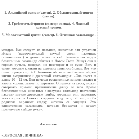
1. Альпийский тритон (самец). 2. Обыкновенный тритон
(самец).
3. Гребенчатый тритон (самец и самка). 4. Ложный
красный тритон.
5. Малоазиатский тритон (самец). 6. Огненная саламандра.
мандры. Как следует из названия, животные эти утратили
лёгкие (исключительный случай среди наземных
позвоночных!) и дышат только кожей. Большинство видов
безлёгочных саламандр обитает в Новом Свете. Живут они в
горных ручьях, пещерах, но некоторые и на суше. Есть и
такие, которые к жизни на деревьях приспо­собились. Вот что
пишет профессор А.Г. Банников об этом необычном образе
жизни американской древесной саламандры: «Она имеет в
длину 10—12 см. При помощи расширенных концов пальцев и
хвоста хорошо лазает по деревьям. Опираясь на хвост, может
совер­шать прыжки, превышающие длину её тела. Кроме
беспозвоночных животных в желудках саламандр постоянно
находят мягкие древес­ные грибы, которыми они, вероятно,
также кормятся. Самка откла­дывает в дупла до 20 яиц, и оба
родителя охраняют кладку, активно её защищая. Это
единственная саламандра, которая бросается и кусает
протянутую к яйцам руку».
Аксолотль.
«ВЗРОСЛАЯ ЛИЧИНКА»