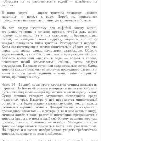
побуждает их не расставаться с водой — колыбелью их
детства.
В конце марта — апреле тритоны покидают «зимние
квартиры» и ползут к воде. Порой им приходится
преодолевать немалые рассто­яния: до километра и больше.
Но вот, следуя извечному для амфибий закону жизни,
вернулись тритоны в стихию предков, чтобы дать жизнь
новому поколению. Тут у них сватовство и брачные игры.
Самец, не нашедший пока подругу, кидается в сторону
каждого плывущего мимо тритона. Разочарования нередки.
Когда соответствующие запахи окончательно убедят его, что
перед ним зрелая самка, начинается ухаживание. Обычно
медлитель­ный, тут он быстрым рывком преграждает ей путь.
Какое-то время они «парят» в воде — голова к голове,
исполняют некий замыслова­тый «танец», затем следует
откладка яиц. Их около сотни или даже несколько сотен. Самка
тритона каждое положит на листочек подвод­ного растения и
конец листочка загнёт задними лапками, чтобы он прикрыл
яичко, прилипнув к нему.
Через 14—15 дней после этого хвостатая личинка вылезает из
икринки. По бокам её головы топорщатся перистые жабры, а
чуть ниже под ними — едва приметные зачатки передних ног.
Сутки личинка голодает, затаившись неподвижно среди
подводных трав. Назавтра у неё прорежется миниатюрный
ротик, и она будет жадно хватать снующих вокруг мелких
рачков и комариных личинок. Два-три месяца, а в странах с
прохладным климатом — и четыре (а то и всю осень и зиму),
личинка живёт в воде, растёт и постепенно превращается в
тритона (длина его пока лишь 3 см). К тому времени лето уже
прошло, осень приблизилась — октябрь. Молодые и старые
тритоны отправляются зимовать в места, нам уже известные.
Но нередко и в начале ноября можно увидеть гребенчатого
тритона, ползущего по холодной земле.