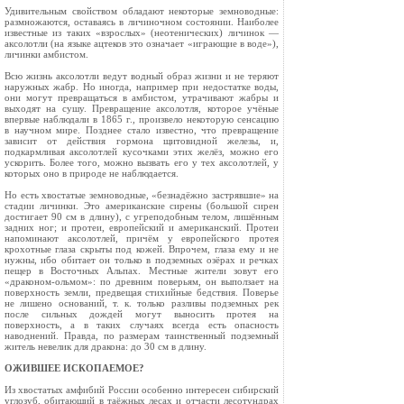
Удивительным свойством обла­дают некоторые земновод­ные:
размножаются, оставаясь в личиночном состоянии. Наиболее
известные из таких «взрослых» (неотенических) личинок —
аксо­лотли (на языке ацтеков это означает «играющие в воде»),
личинки амбистом.
Всю жизнь аксолотли ведут водный образ жизни и не теряют
наружных жабр. Но иногда, например при недостатке воды,
они могут превращаться в амбистом, утрачивают жабры и
выходят на сушу. Превращение ак­солотля, которое учёные
впервые наблюдали в 1865 г., произвело не­которую сенсацию
в научном мире. Позднее стало известно, что превращение
зависит от действия гормона щитовидной же­лезы, и,
подкармливая аксолотлей кусочками этих желёз, можно его
ускорить. Более того, можно вы­звать его у тех аксолотлей, у
ко­торых оно в природе не наблюдается.
Но есть хвостатые земновод­ные, «безнадёжно застрявшие» на
стадии личинки. Это амери­канские сирены (большой сирен
достигает 90 см в длину), с угреподобным телом, лишённым
задних ног; и протеи, европей­ский и американский. Протеи
на­поминают аксолотлей, причём у европейского протея
крохотные глаза скрыты под кожей. Впро­чем, глаза ему и не
нужны, ибо обитает он только в подземных озёрах и речках
пещер в Восточ­ных Альпах. Местные жители зо­вут его
«драконом-ольмом»: по древним поверьям, он выползает на
поверхность земли, предвещая стихийные бедствия. Поверье
не лишено оснований, т. к. только разливы подземных рек
после сильных дождей могут выносить протея на
поверхность, а в таких случаях всегда есть опас­ность
наводнений. Правда, по раз­мерам таинственный подземный
житель невелик для дракона: до 30 см в длину.
ОЖИВШЕЕ ИСКОПАЕМОЕ?
Из хвостатых амфибий России особенно интересен сибирский
углозуб, обитающий в таёжных лесах и отчасти лесо­тундрах