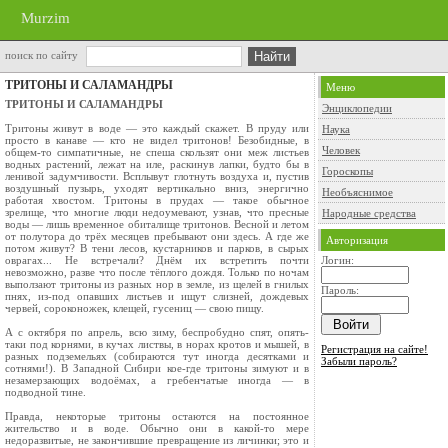
Murzim
поиск по сайту
ТРИТОНЫ И САЛАМАНДРЫ
Меню
ТРИТОНЫ И САЛАМАНДРЫ
Энциклопедии
Тритоны живут в воде — это каждый скажет. В пруду или
Наука
просто в канаве — кто не видел тритонов! Безобидные, в
Человек
общем-то симпатичные, не спеша скользят они меж листьев
водных растений, лежат на иле, раскинув лапки, будто бы в
Гороскопы
ленивой задумчивости. Всплывут глотнуть воздуха и, пустив
воздушный пузырь, уходят вертикально вниз, энергично
Необъяснимое
работая хвостом. Тритоны в прудах — такое обычное
зрелище, что многие люди недоумевают, узнав, что пресные
Народные средства
воды — лишь временное обиталище тритонов. Весной и летом
от полутора до трёх месяцев пребывают они здесь. А где же
Авторизация
потом живут? В тени лесов, кустарников и парков, в сырых
оврагах... Не встречали? Днём их встретить почти
Логин:
невозможно, разве что после тёплого дождя. Только по ночам
выползают тритоны из разных нор в земле, из щелей в гнилых
Пароль:
пнях, из-под опавших листьев и ищут слизней, дождевых
червей, сороконожек, клещей, гусениц — свою пищу.
А с октября по апрель, всю зиму, беспробудно спят, опять-
таки под корнями, в кучах листвы, в норах кротов и мышей, в
Регистрация на сайте!
разных подземельях (собираются тут иногда десятками и
Забыли пароль?
сотнями!). В Запад­ной Сибири кое-где тритоны зимуют и в
незамерзающих водоёмах, а гребенчатые иногда — в
подводной тине.
Правда, некоторые тритоны остаются на постоянное
жительство и в воде. Обычно они в какой-то мере
недоразвитые, не закончившие превращение из личинки; это и