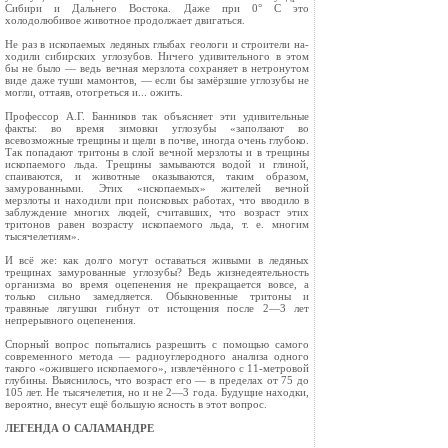
Сибири и Дальнего Вос­тока. Даже при 0° С это
холодолюбивое животное продол­жает двигаться.
Не раз в ископаемых ледяных глыбах геологи и строители на­
ходили сибирских углозубов. Ниче­го удивительного в этом
бы не было — ведь вечная мерзлота сохраняет в нетронутом
виде да­же туши мамонтов, — если бы замёрзшие углозубы не
могли, оттаяв, отогреться и... ожить.
Профессор А.Г. Банников так объясняет эти удивительные
факты: во время зимовки углозу­бы «заползают во
всевозможные трещины и щели в почве, иногда очень глубоко.
Так попадают тритоны в слой вечной мерзло­ты и в трещины
ископаемого льда. Трещины замываются во­дой и глиной,
спаиваются, и животные оказываются, таким образом,
замурованными. Этих «ископаемых» жителей вечной
мерзлоты и находили при поиско­вых работах, что вводило в
за­блуждение многих людей, считавших, что возраст этих
тритонов равен возрасту ископа­емого льда, т. е. многим
тысяче­летиям».
И всё же: как долго могут оставаться живыми в ледяных
трещинах замурованные углозубы? Ведь жизнедеятельность
организма во время оцепенения не прекращается вовсе, а
только сильно замедляется. Обыкновен­ные тритоны и
травяные ля­гушки гибнут от истощения после 2—3 лет
непрерывного оце­пенения.
Спорный вопрос попытались разрешить с помощью самого
сов­ременного метода — радиоугле­родного анализа одного
такого «ожившего ископаемого», извлечённого с 11-метровой
глубины. Выяснилось, что воз­раст его — в пределах от 75 до
105 лет. Не тысячелетия, но и не 2—3 года. Будущие находки,
ве­роятно, внесут ещё большую ясность в этот вопрос.
ЛЕГЕНДА О САЛАМАНДРЕ