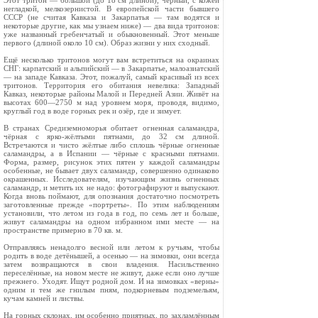
Этот тритон — большой (до 18 см длиной), чёрный, с кожей
негладкой, мелкозернистой. В европейской части бывшего
СССР (не считая Кавказа и Закарпатья — там водятся и
некоторые другие, как мы узнаем ниже) — два вида тритонов:
уже названный гребенчатый и обыкновенный. Этот меньше
первого (длиной около 10 см). Образ жизни у них сходный.
Ещё несколько тритонов могут вам встретиться на окраинах
СНГ: карпатский и альпийский — в Закарпатье, малоазиат­ский
— на западе Кавказа. Этот, пожалуй, самый красивый из всех
тритонов. Территория его обитания невелика: Западный
Кавказ, некоторые районы Малой и Передней Азии. Живёт на
высотах 600—2750 м над уровнем моря, проводя, видимо,
круг­лый год в воде горных рек и озёр, где и зимует.
В странах Средиземноморья обитает огненная саламандра,
чёрная с ярко-жёлтыми пятнами, до 32 см длиной.
Встречаются и чисто жёлтые либо сплошь чёрные огненные
саламандры, а в Испании — чёрные с красными пятнами.
Форма, размер, рисунок этих пятен у каждой саламандры
особенные, не бывает двух саламандр, совершенно одинаково
окрашенных. Исследо­вателям, изучающим жизнь огненных
саламандр, и метить их не надо: фотографируют и выпускают.
Когда вновь поймают, для опознания достаточно посмотреть
заготовленные прежде «портреты». По этим наблюдениям
установили, что летом из года в год, по семь лет и больше,
живут саламандры на одном избранном ими месте — на
пространстве примерно в 70 кв. м.
Отправляясь ненадолго весной или летом к ручьям, чтобы
родить в воде детёнышей, а осенью — на зимовки, они всегда
затем возвращаются в свои владения. Насильственно
переселён­ные, на новом месте не живут, даже если оно лучше
прежнего. Уходят. Ищут родной дом. И на зимовках «верны»
одним и тем же гнилым пням, подкорневым подземельям,
кучам кам­ней и листвы.
На горных склонах, им особенно приятных, по захламлён­ным