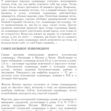
У некоторых народов саламандра считалась воплощением
стихии огня, где она якобы чувствует себя как дома. Огонь
будто бы не может причинить ей никакого вреда. Возможно,
такое поверье возникло потому, что в первый момент, будучи
брошена в огонь, огненная саламан­дра действительно
защищается, обильно выделяя слизь. Различные наивные леген­
ды о саламандрах хорошо обобщил древ­неримский учёный
Плиний Старший. Он писал, что «саламандра так холодна, что
от прикосновения её, как бы от льда, гаснет огонь. Другие
ядовитые животные приносят вред только отдель­ным людям,
но саламандра может уничтожить целый народ, если только её
не остерегутся. Когда она влезает на де­рево, то отравляет все
плоды, и кто их поест — умирает, как будто бы от сильного
холода. Если даже саламандра лапой дотронется до стола, на
котором месят хлеб, то хлеб будет отравлен...»
САМОЕ БОЛЬШОЕ ЗЕМНОВОДНОЕ
Самым крупным земноводным являет­ся исполинская
саламандра, обитаю­щая в Японии и Китае. Наибольшая из
таких пойманных саламандр весила 65 кг и достигала в длину
1,8 м — настоящее чудовище величиной со взрослого челове­
ка. Исполинская саламандра живёт в хо­лодных горных
ручьях, питаясь водными беспозвоночными, рыбами и
лягушками. Рекордного для амфибии возраста — 55 лет —
достигла тоже исполинская сала­мандра, жившая в XIX в. в
зоопарке Амстердама.
Жители Японии прежде охотились за этими саламандрами
ради их вкусного мяса, которому к тому же приписы­вались
целебные свойства. Сейчас исполинская саламандра, почти
истреблённая, находится под строгой охраной.
Впрочем, даже исполинской саламанд­ре далеко до размеров её
вымерших со­родичей, достигавших в длину 9 м. В 1726 г.
доктор медицины Иоганн Шейхцер описал остатки
ископаемой гигант­ской саламандры в книге под названием