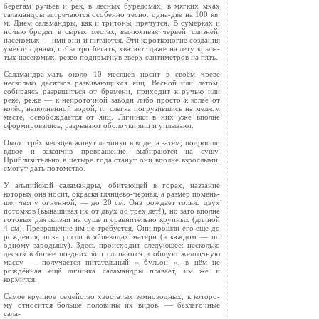
берегам ручьёв и рек, в лесных буреломах, в мягких мхах
саламандры встречаются особенно тесно: одна-две на 100 кв.
м. Днём саламандры, как и тритоны, прячутся. В сумерках и
ночью бродят в сырых местах, вынюхивая червей, слизней,
насекомых — ими они и питаются. Эти коротконогие создания
умеют, однако, и быстро бегать, хватают даже на лету крыла­
тых насекомых, резво подпрыгнув вверх сантиметров на пять.
Саламандра-мать около 10 месяцев носит в своём чреве
несколько десятков развивающихся яиц. Весной или летом,
собираясь разрешиться от бремени, приходит к ручью или
реке, реже — к непроточной заводи либо просто к колее от
колёс, наполненной водой, и, слегка погрузившись на мелком
месте, освобождается от яиц. Личинки в них уже вполне
сформирова­лись, разрывают оболочки яиц и уплывают.
Около трёх месяцев живут личинки в воде, а затем, под­росши
вдвое и закончив превращение, выбираются на сушу.
Приблизительно в четыре года станут они вполне взрослыми,
смогут дать потомство.
У альпийской саламандры, обитающей в горах, название
которых она носит, окраска глянцево-чёрная, а размер помень­
ше, чем у огненной, — до 20 см. Она рождает только двух
потомков (вынашивая их от двух до трёх лет!), но зато вполне
готовых для жизни на суше и сравнительно крупных (длиной
4 см). Превращение им не требуется. Они прошли его ещё до
рождения, пока росли в яйцеводах матери (в каждом — по
одному зародышу). Здесь происходит следующее: несколько
десятков более поздних яиц слипаются в общую желточную
массу — получается питательный « бульон », в нём не
рождённая ещё личинка саламандры плавает, им же и
кормится.
Самое крупное семейство хвостатых земноводных, к которо­
му относится больше половины их видов, — безлёгочные
сала-