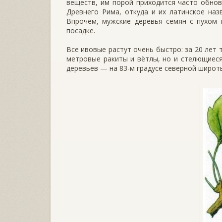
веществ, им порой приходится часто обнов
Древнего Рима, откуда и их латин­ское наз
Впрочем, мужские деревья семян с пухом 
посадке.
Все ивовые растут очень быстро: за 20 лет 
мет­ровые ракиты и вётлы, но и сте­лющиес
деревьев — на 83-м градусе северной широт