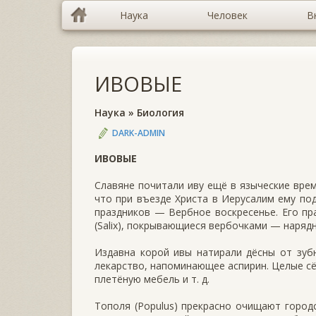
Наука
Человек
В
ИВОВЫЕ
Наука
»
Биология
DARK-ADMIN
ИВОВЫЕ
Славяне почитали иву ещё в языческие врем
что при въезде Христа в Иерусалим ему под
праздников — Вербное вос­кресенье. Его пр
(Salix), покрывающиеся вербочками — наряд
Издавна корой ивы натирали дёсны от зуб
лекарство, на­поминающее аспирин. Целые сё
плетёную мебель и т. д.
Тополя (Populus) прекрасно очи­щают город