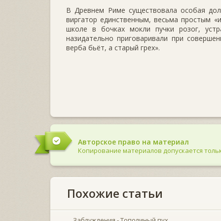
В Древнем Риме существовала особая долж­
виргатор единственным, весьма простым «и
школе в бочках мокли пучки розог, ус­т
назидательно приговаривали при совершен
верба бьёт, а старый грех».
Авторское право на материал
Копирование материалов допускается тольк
Похожие статьи
Заблуждения - Тополиный пух