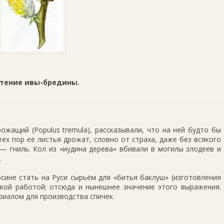
тение ивы-бредины.
ожащий (Populus tremula), рассказывали, что на ней будто бы
ех пор её листья дрожат, слов­но от страха, даже без всякого
 — гниль. Кол из «иудина дерева» вбивали в могилы злодеев и
.
сине стать на Руси сырьём для «битья баклуш» (изготовления
гкой работой; отсюда и нынешнее значение этого выражения.
иалом для производства спичек.