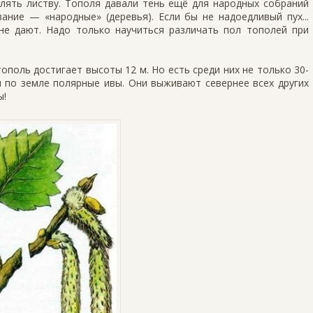
лять листву. Тополя давали тень ещё для народных собраний
вание — «народные» (дере­вья). Если бы не надоедливый пух...
не дают. Надо только нау­читься различать пол тополей при
тополь достигает высоты 12 м. Но есть среди них не только 30-
я по земле полярные ивы. Они выживают севернее всех других
ы!