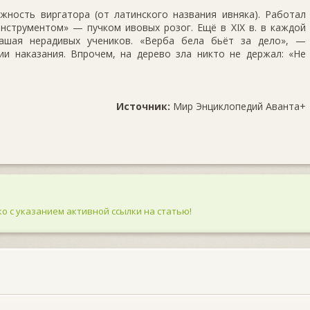
ность виргатора (от латинского на­звания ивняка). Работал
нструмен­том» — пучком ивовых розог. Ещё в XIX в. в каждой
рашая нерадивых учеников. «Верба бела бьёт за дело», —
ии наказания. Впрочем, на дерево зла никто не держал: «Не
Источник:
Мир Энциклопедий Аванта+
о с указанием активной ссылки на статью!