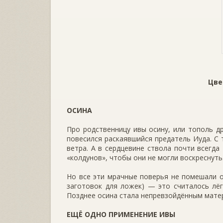
Цве
ОСИНА
Про родственницу ивы осину, или тополь др
повесился раскаявшийся предатель Иуда. С т
ветра. А в сердцевине ствола почти всегда
«колдунов», чтобы они не могли воскреснуть
Но все эти мрачные поверья не поме­шали о
загото­вок для ложек) — это считалось лё
Позднее осина стала непревзойдённым матер
ЕЩЁ ОДНО ПРИМЕНЕНИЕ ИВЫ