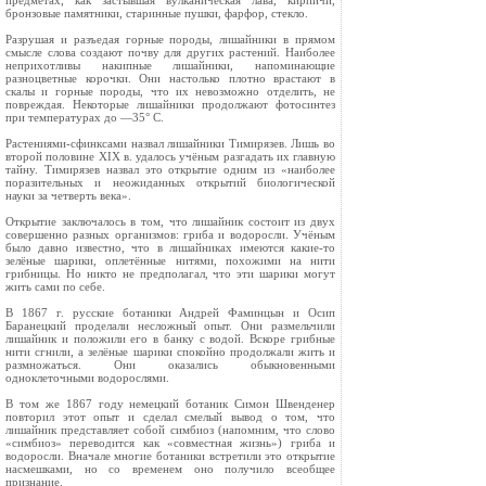
предметах, как застывшая вулканическая лава, кирпичи,
бронзовые памятники, старинные пушки, фар­фор, стекло.
Разрушая и разъедая горные породы, лишай­ники в прямом
смысле слова создают почву для других растений. Наиболее
неприхотливы на­кипные лишайники, напоминающие
разноцвет­ные корочки. Они настолько плотно врастают в
скалы и горные породы, что их невозможно отделить, не
повреждая. Некоторые лишайники продолжают фотосинтез
при температурах до —35° С.
Растениями-сфинксами назвал лишайники Тимирязев. Лишь во
второй половине XIX в. удалось учёным разгадать их главную
тайну. Тимирязев назвал это открытие одним из «наи­более
поразительных и неожиданных открытий биологической
науки за четверть века».
Открытие заключалось в том, что лишайник состоит из двух
совершенно разных организмов: гриба и водоросли. Учёным
было давно известно, что в лишайниках имеются какие-то
зелёные шарики, оплетённые нитями, похожими на ни­ти
грибницы. Но никто не предполагал, что эти шарики могут
жить сами по себе.
В 1867 г. русские ботаники Андрей Фаминцын и Осип
Баранецкий проделали несложный опыт. Они размельчили
лишайник и положили его в банку с водой. Вскоре грибные
нити сгнили, а зелёные шарики спокойно продолжали жить и
размножаться. Они оказались обыкновенными
одноклеточными водорослями.
В том же 1867 году немецкий ботаник Симон Швенденер
повторил этот опыт и сделал смелый вывод о том, что
лишайник представляет собой симбиоз (напомним, что слово
«симбиоз» пере­водится как «совместная жизнь») гриба и
водо­росли. Вначале многие ботаники встретили это открытие
насмешками, но со временем оно по­лучило всеобщее
признание.