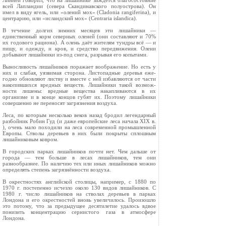
Линней говорил, что на лишайнике зиждется благосостояние
всей Лапландии (севера Скандинавского полуострова). Он
имел в виду ягель, или «олений мох» (Cladonia rangiferina), и
центрарию, или «исландский мох» (Centraria islandica).
В течение долгих зимних месяцев эти лишайники —
единственный корм северных оленей (они составляют и 70%
их годового рациона). А олень даёт жителям тундры всё — и
пищу, и одежду, и кров, и средство передвижения. Олени
добывают лишайники из-под снега, разрывая его копытами.
Выносливость лишайников поражает вооб­ражение. Но есть у
них и слабая, уязвимая сторона. Листопадные деревья еже­
годно обновляют листву и вместе с ней избавляются от части
накопившихся вред­ных веществ. Лишайники такой возмож­
ности лишены: вредные вещества накапливаются в их
организме и в конце кон­цов губят их. Поэтому лишайники
совершен­но не переносят загрязнения воздуха.
Леса, по которым несколько веков назад бродил легендарный
разбойник Робин Гуд (и даже европейские леса начала XIX в.
), очень мало походили на леса современной промыш­ленной
Европы. Стволы деревьев в них были покрыты сплошным
лишайниковым ковром.
В городских парках лишайников почти нет. Чем дальше от
города — тем больше в лесах лишайников, тем они
разнообразнее. По наличию тех или иных лишайников мож­но
определять степень загрязнённости воздуха.
В окрестностях английской столицы, например, с 1880 по
1970 г. постепенно исчезло около 130 видов лишайников. С
1980 г. число лишайников на стволах де­ревьев в парках
Лондона и его окрестностей вновь увеличилось. Произошло
это потому, что за предыдущее десятилетие удалось вдвое
понизить концентрацию сернистого га­за в атмосфере
Лондона.