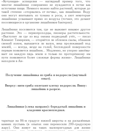
«Кочующая» аспицилия — наглядный при­мер того, что
многие лишайники совершенно не нуждаются в почве как
источнике пищи. Немно­го можно найти растений, которые до
такой степени «оторвались от почвы», как лишайни­ки. Воду
они могут впитывать из тумана и росы, а азот некоторые
лишайники усваивают прямо из воздуха (точнее, это делают
поселяющиеся в организме лишайников бактерии).
Лишайники поселяются там, где не выживет никакое другое
растение. Это — первопроходцы, пионеры растительности.
«Выступит ли где из вод океана подводный утёс, — писал
Климент Тимирязев, — оторвётся ли обломок скалы, об­нажив
свежий излом, выпашется ли валун, века пролежавший под
землёй, — всегда, везде на голой, бесплодной поверхности
первым появля­ется лишайник... Медленно, но упорно завоёвы­
вает он каждую пядь земли и только по прото­рённому им
пути появляются более сложные формы жизни». Лишайники
находили в Ан-
Получение лишайника из гриба и водоросли (научный
опыт).
Вверху: нити гриба оплетают клетку водоросли. Внизу:
лишайник в разрезе.
Лишайники (слева направо): бородатый лишайник и
кладония красноплодная.
тарктиде на 86-м градусе южной широты и на раскалённых
камнях пустынь (в опытах они переносили 200-градусную
жару). Они живут на таких малопригодных для жизни