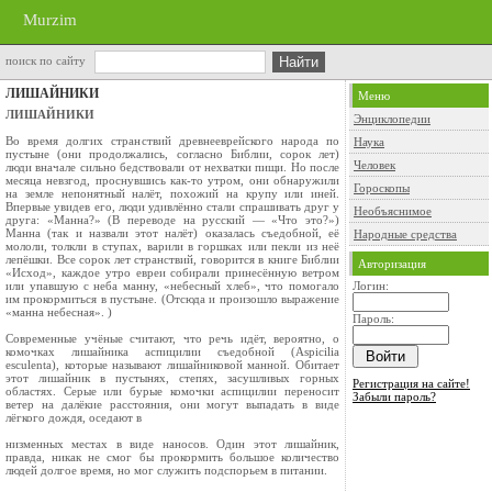
Murzim
поиск по сайту
ЛИШАЙНИКИ
Меню
ЛИШАЙНИКИ
Энциклопедии
Во время долгих странствий древнееврейского народа по
Наука
пустыне (они продолжались, со­гласно Библии, сорок лет)
Человек
люди вначале сильно бедствовали от нехватки пищи. Но после
месяца невзгод, проснувшись как-то утром, они обнару­жили
Гороскопы
на земле непонятный налёт, похожий на крупу или иней.
Впервые увидев его, люди удив­лённо стали спрашивать друг у
Необъяснимое
друга: «Манна?» (В переводе на русский — «Что это?»)
Манна (так и назвали этот налёт) оказалась съедобной, её
Народные средства
мололи, толкли в ступах, варили в горшках или пекли из неё
лепёшки. Все сорок лет стран­ствий, говорится в книге Библии
Авторизация
«Исход», каж­дое утро евреи собирали принесённую ветром
или упавшую с неба манну, «небесный хлеб», что помогало
Логин:
им прокормиться в пустыне. (Отсюда и произошло выражение
«манна небесная». )
Пароль:
Современные учёные считают, что речь идёт, вероятно, о
комочках лишайника аспицилии съедобной (Aspicilia
esculenta), которые называ­ют лишайниковой манной. Обитает
этот лишай­ник в пустынях, степях, засушливых горных
Регистрация на сайте!
областях. Серые или бурые комочки аспицилии переносит
Забыли пароль?
ветер на далёкие расстояния, они мо­гут выпадать в виде
лёгкого дождя, оседают в
низменных местах в виде наносов. Один этот лишайник,
правда, никак не смог бы прокор­мить большое количество
людей долгое время, но мог служить подспорьем в питании.