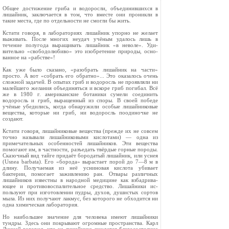
Общее достижение гриба и водоросли, объединившихся в
лишайник, заключается в том, что вместе они проникли в
такие места, где по отдельности не смогли бы жить.
Кстати говоря, в лабораториях лишайник упорно не же­лает
выживать. После многих неудач учёным удалось лишь в
течение полугода выращивать лишайник «в неволе». Уди­
вительно «свободолюбиво» это изобретение природы, осно­
ванное на «рабстве»!
Как уже было сказано, «разобрать лишайник на части»
просто. А вот «собрать его обратно»... Это оказалось очень
сложной задачей. В опытах гриб и водоросль не проявляли ни
малейшего желания объединяться и вскоре гриб погибал. Всё
же в 1980 г. американские ботаники сумели соединить
водоросль и гриб, выращенный из споры. В своей победе
учёные убедились, когда обнаружили особые лишайниковые
вещества, которые ни гриб, ни водоросль поодиночке не
создают.
Кстати говоря, лишайниковые вещества (прежде их не совсем
точно называли лишайниковыми кислотами) — одна из
примечательных особенностей лишайников. Эти вещества
помогают им, в частности, разъедать твёрдые горные породы.
Сказочный вид тайге придаёт бородатый лишайник, или уснея
(Usnea barbata). Его «борода» вырастает порой до 7—8 м в
длину. Получаемая из неё усниновая кислота убива­ет
бактерии, помогает заживлению ран. Отвары различных
лишайников известны в народной медицине как взбадрива­
ющее и противовоспалительное средство. Лишайники ис­
пользуют при изготовлении пудры, духов, душистых сортов
мыла. Из них получают лакмус, без которого не обходится ни
одна химическая лаборатория.
Но наибольшее значение для человека имеют лишайники
тундры. Здесь они покрывают огромные пространства. Карл