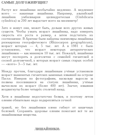
САМЫЕ ДОЛГОЖИВУЩИЕ?
Растут все лишайники необычайно медлен­но. А медленнее
всего — накипные лишайники. Например, альпийский
лишайник умбиликария цилиндрическая (Umbilicaria
cylindrica) за 200 лет выраста­ет всего на миллиметр!
Зато и живут они, может быть, дольше всех других живых
существ. Чтобы узнать возраст лишайника, надо измерить
скорость его роста и размер, а затем подсчитать их
соотношение. В Арктике были найдены эк­земпляры лишайника
ризокарпона гео­графического (Rhizocarpon geographicum),
возраст которых — 4, 5 тыс. лет. А в 1981 г. было
установлено, что возраст некоторых антарктических
лишайников — как минимум 10 тыс. лет. Пожалуй, лишайники
могут поспорить в долголетии с секвойей гигантской и
сосной долговечной, у которых возраст самых старых особей
— «всего» 3—5 тыс. лет.
Между прочим, благодаря лишайникам учёные установили
возраст знаменитых гигантских каменных изваяний на острове
Пасхи. Измерив по фотографиям, насколько выросли за
полвека поселившиеся на стату­ях лишайники, учёные
вычислили их возраст (более 400 лет). Значит, изваяния
воздвигну­ты более четырёх столетий назад.
Хотя в лишайнике недостаточно белков, и поэтому летом
оленям обязательно надо подкрепляться сочной
травой, но без лишайников олени гибнут от кишечных
болезней. Сохранять здоровье оленям помогают всё те же
лишайниковые вещества.
ЛИШАЙНИКИ: