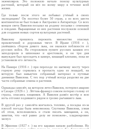
экземпляров. Это поло­жило начало поиску культурных
растений, кото­рый он вёл по всему миру в течение всей
жизни.
Где только после этого не побывал учёный в своих
экспедициях! Он посетил более 50 стран, а из всех шести
континентов не был только в Австралии и Антарктиде. Со всех
концов света Вавилов посылал на родину посылки с семенами
и плодами. Выращенные из них растения послу­жили основой
для создания новых сортов куль­турных растений.
Вавилову пришлось пережить множество опас­ных
приключений и дорожных тягот. В Иране (1916 г. ),
увлёкшись сбором дикого льна, он ока­зался поблизости от
русских войск. На стороже­вом пункте русских казаков его
заподозрили в шпионаже и арестовали, и он три дня
вынужден был просидеть в камере, кишащей клопами, пока не
установили его личность.
На Памире (1916 г. ) при переходе по шаткому мосту через
горную реку сорвалась в пропасть одна из лошадей, на
которую был навьючен собранный материал и путевые
дневники Вави­лова. С тех пор учёный всегда разделял на две
части собранные семена и растения.
Однажды самолёт, на котором летел Вавилов, потерпел аварию
в Сахаре (1926 г. ). Лётчик-француз совсем потерял голову от
страха, опаса­ясь хищников. А Вавилов развёл костёр и всю
ночь отгонял ходившего рядом и грозно рычав­шего льва.
В другой раз у самолёта кончалось топливо, а посадка из-за
плохой погоды была невозможна. Спутники Вавилова, узнав
об этом, всполоши­лись и стали писать завещания, а он,
заметив, что «всё равно делу не поможем», хладнокровно
заснул.
В Эфиопии (1927 г. ) на его караван напали разбойники. Но