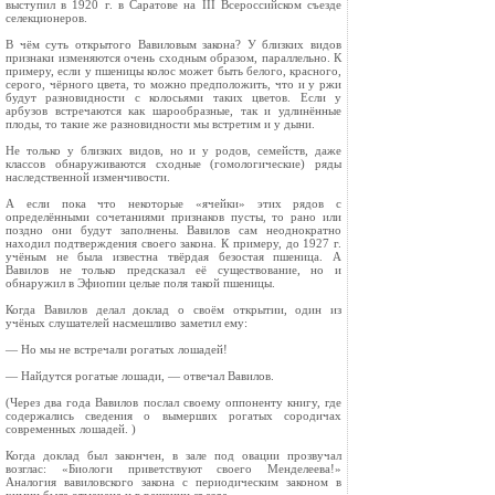
выступил в 1920 г. в Са­ратове на III Всероссийском съезде
селекционе­ров.
В чём суть открытого Вавиловым закона? У близких видов
признаки изменяются очень сходным образом, параллельно. К
примеру, если у пшеницы колос может быть белого, красного,
серого, чёрного цвета, то можно предположить, что и у ржи
будут разновидности с колосьями таких цветов. Если у
арбузов встречаются как шарообразные, так и удлинённые
плоды, то та­кие же разновидности мы встретим и у дыни.
Не только у близких видов, но и у родов, семейств, даже
классов обнаруживаются сход­ные (гомологические) ряды
наследственной из­менчивости.
А если пока что некоторые «ячейки» этих рядов с
определёнными сочетаниями признаков пусты, то рано или
поздно они будут заполнены. Вавилов сам неоднократно
находил подтверж­дения своего закона. К примеру, до 1927 г.
учё­ным не была известна твёрдая безостая пшени­ца. А
Вавилов не только предсказал её сущест­вование, но и
обнаружил в Эфиопии целые поля такой пшеницы.
Когда Вавилов делал доклад о своём откры­тии, один из
учёных слушателей насмешливо заметил ему:
— Но мы не встречали рогатых лошадей!
— Найдутся рогатые лошади, — отвечал Ва­вилов.
(Через два года Вавилов послал своему оппо­ненту книгу, где
содержались сведения о вы­мерших рогатых сородичах
современных лоша­дей. )
Когда доклад был закончен, в зале под овации прозвучал
возглас: «Биологи приветствуют сво­его Менделеева!»
Аналогия вавиловского закона с периодическим законом в