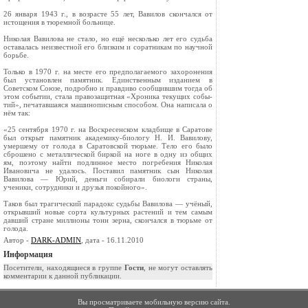
26 января 1943 г., в возрасте 55 лет, Вавилов скончался от
истощения в тюремной больнице.
Николая Вавилова не стало, но ещё несколько лет его судьба
оставалась неизвестной его близ­ким и соратникам по научной
борьбе.
Только в 1970 г. на месте его предполагаемого захоронения
был установлен памятник. Един­ственным изданием в
Советском Союзе, подробно и правдиво сообщившим тогда об
этом событии, стала правозащитная «Хроника текущих собы­
тий», печатавшаяся машинописным способом. Она написала о
нём так:
«25 сентября 1970 г. на Воскресенском клад­бище в Саратове
был открыт памятник ака­демику-биологу Н. И. Вавилову,
умершему от го­лода в Саратовской тюрьме. Тело его было
сбро­шено с металлической биркой на ноге в одну из общих
ям, поэтому найти подлинное место по­гребения Николая
Ивановича не удалось. Поста­вил памятник сын Николая
Вавилова — Юрий, деньги собирали биологи страны,
ученики, сот­рудники и друзья покойного».
Таков был трагический парадокс судьбы Ва­вилова — учёный,
открывший новые сорта куль­турных растений и тем самым
давший стране миллионы тонн зерна, скончался в тюрьме от
голода.
Автор -
DARK-ADMIN
, дата - 16.11.2010
Информация
Посетители, находящиеся в группе
Гости
, не могут оставлять
комментарии к данной публикации.
Вы просматриваете мобильную версию сайта.