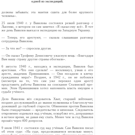
одной из экспедиций.
должны забывать: эта мантия сшита для более крупного
человека».
25 июля 1940 г. у Вавилова состоялся резкий разговор с
Лысенко, о котором он сам заметил: «Я сказал ему всё». В тот
же день Вавилов выехал в экспедицию на Западную Украину.
— Теперь его арестуют, — сказала слышав­шая разговор
сотрудница Вавилова.
— За что же? — спросила другая.
— Он сказал Трофиму Денисовичу ужасную вещь: «Благодаря
Вам нашу страну другие стра­ны обогнали».
6 августа 1940 г., находясь в экспедиции, Вавилов был
арестован. «Что они сделали! — воскликнул, узнав о его
аресте, академик Пря­нишников. — Они посадили в клетку
граждани­на мира!» Позднее, в 1942 г., он не побоялся
(несмотря на то, что сам уже пережил один арест)
представить работы Вави­лова на соискание Сталинской пре­
мии. Этим Прянишников хотел напомнить власть имущим о
судьбе учёного.
Дело Вавилова вёл следователь Хват, старший лейтенант,
позднее дослужившийся до звания полковника и благополучно
доживший до глубо­кой старости. Обвинения против Вавилова
были стандартными — вредительство и шпионаж. Сле­дователь
откровенно издевался над учёным, ос­корблял его, допрашивал
в ночное время, не давая ему спать. Менее чем за год Вавилов
прошёл через 400 допросов.
9 июля 1941 г. состоялся суд над учёным. Сам Вавилов писал
об этом суде: «На суде, продол­жавшемся несколько минут,