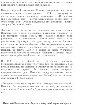
столько в личных качествах Лысенко, сколько в том, что эпоха
потребовала появления таких людей, как он.
Вместо научной полемики Лысенко навеши­вал на своих
оппонентов политические ярлыки. В 1935 г., выступая на
съезде «колхозников-ударников», он воскликнул: «И в учёном
мире классовый враг — всегда враг, учёный он или нет!» В
этом месте речи Сталин поддержал его репликой: «Браво,
товарищ Лысенко, браво!»
Лысенко и его последователи понимали, что имеют в лице
Вавилова своего самого опасного противника, и поэтому не
раз повторяли между собой, что «Вавилон должен быть
разрушен», т. е. вавиловская научная школа должна быть
уничтожена. Чувствуя, куда дует ветер, многие биологи
переходили на сторону Лысенко. «Эти направленные мутации
вызваны отсутствием ге­нов порядочности», — горько шутил
Вавилов. 15 мар­та 1939 г. в одном из своих публичных
выступлений Вавилов воскликнул: «Пойдём на костёр, будем
гореть, но от убеждений своих не откажемся!»
В 1939 г. в Эдинбурге (Шотландия) собрался
Международный конгресс генетиков. Его предсе­дателем был
избран Вавилов. Но Вавилов в Эдин­бург не приехал: его не
выпустили за рубеж. В течение всего конгресса
предназначенное для Вавилова председательское место
демонстратив­но оставалось пустым. Ведший конгресс британ­
ский генетик Ф. Крю заявил:
«Вы пригласили меня играть роль, которую так украсил бы
Вавилов. Вы надеваете его ман­тию на мои, не желающие
этого, плечи. И если в ней я буду выглядеть неуклюже, то вы
не
Николай Вавилов за отбором и покупкой зерна во время