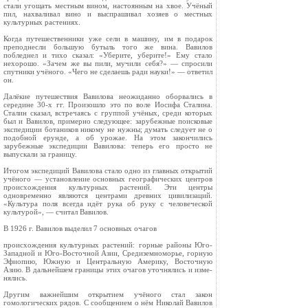
стали угощать местным вином, настоян­ным на хвое. Учёный
пил, нахваливал вино и выспрашивал хозяев о местных
культурных рас­тениях.
Когда путешественники уже сели в машину, им в подарок
преподнесли большую бутыль того же вина. Вавилов
побледнел и тихо сказал: «Уберите, уберите!» Ему стало
нехорошо. «За­чем же вы пили, мучили себя?» — спросили
спутники учёного. «Чего не сделаешь ради на­уки!» — ответил
он.
Далёкие путешествия Вавилова неожиданно оборвались в
середине 30-х гг. Произошло это по воле Иосифа Сталина.
Сталин сказал, встречаясь с группой учёных, среди которых
был и Вавилов, примерно следующее: зарубежные поисковые
экс­педиции ботаников никому не нужны; думать следует не о
подобной ерунде, а об урожае. На этом закончились
зарубежные экспедиции Вави­лова: теперь его просто не
выпускали за границу.
Итогом экспедиций Вавилова стало одно из главных открытий
учёного — установление ос­новных географических центров
происхождения культурных растений. Эти центры
одновременно являются центрами древних цивилизаций.
«Куль­тура поля всегда идёт рука об руку с человеческой
культурой», — считал Вавилов.
В 1926 г. Вавилов выделил 7 основных очагов
происхождения культурных растений: горные районы Юго-
Западной и Юго-Восточной Азии, Средиземноморье, горную
Эфиопию, Южную и Центральную Америку, Восточную
Азию. В даль­нейшем границы этих очагов уточнялись и изме­
нялись.
Другим важнейшим открытием учёного стал закон
гомологических рядов. С сообщением о нём Николай Вавилов