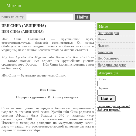
Murzim
поиск по сайту
ИБН СИНА (АВИЦЕННА)
Меню
ИБН СИНА (АВИЦЕННА)
Энциклопедии
Ибн Сина (Авиценна) — крупнейший врач,
Наука
естествоиспытатель, философ средневековья. Он сумел
Человек
обобщить и свести воедино знания в области анатомии и
медицины, накопленные че­ловечеством за многие столетия.
Гороскопы
Абу Али Хусейн ибн Абдаллах ибн Хасан ибн Али ибн Сина
Необъяснимое
— таково полное имя одного из крупнейших учёных
средневекового Востока — Ибн Сины (латинизированное имя
Народные средства
— Авиценна).
Авторизация
Ибн Сина — буквально значит «сын Сины».
Логин:
Пароль:
Ибн Сина.
Портрет художника М. Хошмухамедова.
Регистрация на сайте!
Сина — имя одного из предков Авиценны, за­крепившееся
Забыли пароль?
надолго за членами этой семьи. Хусейн ибн Сина родился в
селении Афшану близ Бухары в 370 г. хиджры (что
соответствует 980 г. христианского летоисчисления).
Известен и месяц его рождения по мусульманскому кален­
дарю — сафар, что соответствует второй полови­не августа и
первой половине сентября.