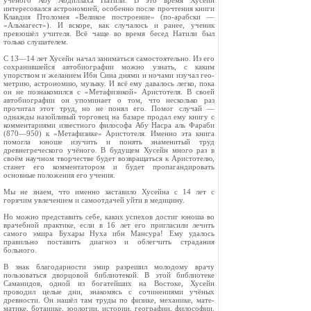
учёного Абу Абдиллаха Натили. В это время Хусейн
интересовался астро­номией, особенно после прочтения книги
Клав­дия Птоломея «Великое построение» (по-арабски —
«Альмагест»). И вскоре, как случалось и ранее, ученик
превзошёл учителя. Всё чаще во время бесед Натили был
только слушателем.
С 13—14 лет Хусейн начал заниматься само­стоятельно. Из его
сохранившейся автобиогра­фии можно узнать, с каким
упорством и же­ланием Ибн Сина днями и ночами изучал гео­
метрию, астрономию, музыку. И всё ему дава­лось легко, пока
он не познакомился с «Ме­тафизикой» Аристотеля. В своей
автобиографии он упоминает о том, что несколько раз
прочитал этот труд, но не понял его. Помог случай —
однажды назойливый торговец на базаре продал ему книгу с
комментариями известного филосо­фа Абу Насра аль Фараби
(870—950) к «Ме­тафизике» Аристотеля. Именно эта книга
помог­ла юноше изучить и понять знаменитый труд
древнегреческого учёного. В будущем Хусейн много раз в
своём научном творчестве будет возвращаться к Аристотелю,
станет его коммен­татором и будет пропагандировать
основные по­ложения его учения.
Мы не знаем, что именно заставило Хусейна с 14 лет с
горячим увлечением и самоотдачей уйти в медицину.
Но можно представить себе, каких успехов достиг юноша во
врачебной практике, если в 16 лет его пригласили лечить
самого эмира Бухары Нуха ибн Мансура! Ему удалось
правильно по­ставить диагноз и облегчить страдания
больного.
В знак благодарности эмир разрешил молодо­му врачу
пользоваться дворцовой библиотекой. В этой библиотеке
Саманидов, одной из бога­тейших на Востоке, Хусейн
проводил целые дни, знакомясь с сочинениями учёных
древности. Он нашёл там труды по физике, механике, мате­
матике, ботанике, зоологии, истории, геогра­фии, философии.