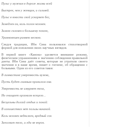
Пульс у мужчин в дороге жизни всей
Быстрее, чем у женщин, и сильней.
Пульс в юности свой ускоряет бег,
Замедлен он, коль полон человек.
Зимою склонен к большему покою,
Уравновешен раннею весною.
Следуя традиции, Ибн Сина пользовался сти­хотворной
формой для изложения своих науч­ных взглядов.
В первой книге «Канона» уделяется внимание режиму,
физическим упражнениям и значению соблюдения правильной
диеты. Ибн Сина даёт советы, которые не утратили своего
значения и в наше время, пишет о гигиене, об обращении с
больными. Один из его советов таков:
В гимнастике умеренность нужна,
Пусть будет главным правилом она.
Умеренность не изнуряет тела,
Но очищает организм всецело...
Бесцельны долгий отдых и покой:
В излишествах нет пользы никакой.
Коль человек недвижен, вредный сок
Заполнит тело, и еда не впрок.