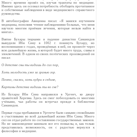
Много времени провёл он, изу­чая трактаты по медицине.
Именно здесь он осознал потребность обобщить прочитанное
и собственные наблюдения в виде медицинского справочного
руководства.
В автобиографии Авиценна писал: «Я занялся изучением
медицины, пополняя чтение наблю­дениями больных, что меня
научило многим приёмам лечения, которые нельзя найти в
кни­гах».
Взятие Бухары тюрками и падение династии Саманидов
вынудили Ибн Сину в 1002 г. поки­нуть Бухару, но
воспоминания о годах, про­ведённых в ней, он пронесёт через
всю дальней­шую жизнь, в которой будет много труда, славы и
злоключений. В одном из своих поэтических произведений он
писал:
О детстве сны ты видишь до сих пор,
Хоть молодость уже за гранью гор.
Почто, скажи, хоть кудри в седине,
Картины детства видишь ты во сне?
Из Бухары Ибн Сина направился в Ургенч, ко двору
правителей Хорезма. Здесь он смог побеседовать со многими
учёными, чьи работы он встречал прежде в библиотеке
Саманидов.
Первые годы пребывания в Ургенче были са­мыми спокойными
и счастливыми во всей даль­нейшей жизни Ибн Сины. Много
сил он отдал работе по составлению государственных законов.
Но не законоведение занимало все его помыслы, и, как только
представилась возможность, он с радостью вернулся к
философии и медицине.