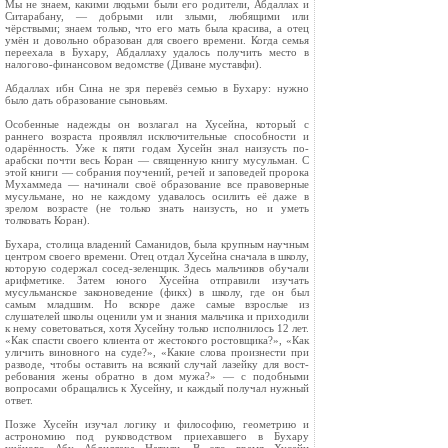
Мы не знаем, какими людьми были его роди­тели, Абдаллах и
Ситарабану, — добрыми или злыми, любящими или
чёрствыми; знаем толь­ко, что его мать была красива, а отец
умён и довольно образован для своего времени. Когда семья
переехала в Бухару, Абдаллаху удалось получить место в
налогово-финансовом ведомст­ве (Диване муставфи).
Абдаллах ибн Сина не зря перевёз семью в Бухару: нужно
было дать образование сыновьям.
Особенные надежды он возлагал на Хусейна, который с
раннего возраста проявлял исключи­тельные способности и
одарённость. Уже к пяти годам Хусейн знал наизусть по-
арабски почти весь Коран — священную книгу мусульман. С
этой книги — собрания поучений, речей и запо­ведей пророка
Мухаммеда — начинали своё об­разование все правоверные
мусульмане, но не каждому удавалось осилить её даже в
зрелом возрасте (не только знать наизусть, но и уметь
толковать Коран).
Бухара, столица владений Саманидов, была крупным научным
центром своего времени. Отец отдал Хусейна сначала в школу,
которую содер­жал сосед-зеленщик. Здесь мальчиков обучали
арифметике. Затем юного Хусейна отправили изучать
мусульманское законоведение (фикх) в школу, где он был
самым младшим. Но вскоре даже самые взрослые из
слушателей школы оце­нили ум и знания мальчика и приходили
к нему советоваться, хотя Хусейну только исполнилось 12 лет.
«Как спасти своего клиента от жестокого ростовщика?», «Как
уличить виновного на су­де?», «Какие слова произнести при
разводе, что­бы оставить на всякий случай лазейку для вост­
ребования жены обратно в дом мужа?» — с подобными
вопросами обращались к Хусейну, и каждый получал нужный
ответ.
Позже Хусейн изучал логику и философию, геометрию и
астрономию под руководством при­ехавшего в Бухару