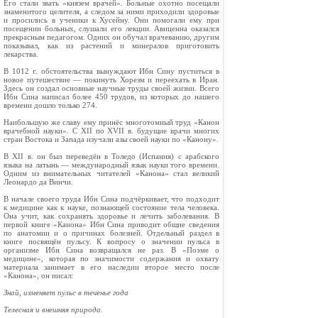
Его стали звать «князем врачей». Больные охотно посещали
знаменитого целителя, а сле­дом за ними приходили здоровые
и просились в ученики к Хусейну. Они помогали ему при
посе­щении больных, слушали его лекции. Авиценна оказался
прекрасным педагогом. Одних он обу­чал врачеванию, другим
показывал, как из рас­тений и минералов приготовить
лекарства.
В 1012 г. обстоятельства вынуждают Ибн Сину пуститься в
новое путешествие — покинуть Хорезм и переехать в Иран.
Здесь он создал основные научные труды своей жизни. Всего
Ибн Сина написал более 450 трудов, из которых до нашего
времени дошло только 274.
Наибольшую же славу ему принёс многотом­ный труд «Канон
врачебной науки». С XII по XVII в. будущие врачи многих
стран Востока и Запада изучали азы своей науки по «Канону».
В XII в. он был переведён в Толедо (Испания) с арабского
языка на ла­тынь — международный язык науки того времени.
Одним из внимательных читателей «Канона» стал великий
Леонардо да Винчи.
В начале своего труда Ибн Сина подчёркива­ет, что подходит
к медицине как к науке, позна­ющей состояние тела человека.
Она учит, как сохранять здоровье и лечить заболевания. В
пер­вой книге «Канона» Ибн Сина приводит общие сведения
по анатомии и о причинах болезней. Отдельный раздел в
книге посвящён пульсу. К вопросу о значении пульса в
организме Ибн Сина возвращался не раз. В «Поэме о
медицине», которая по значимости содержания и охвату
материала занимает в его наследии второе место после
«Канона», он писал:
Знай, изменяет пульс в теченье года
Телесная и внешняя природа.