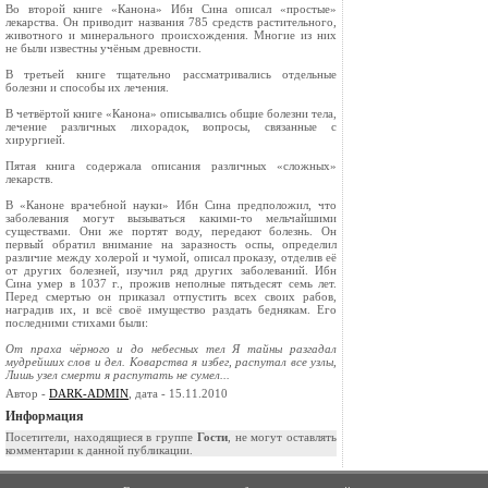
Во второй книге «Канона» Ибн Сина описал «простые»
лекарства. Он приводит названия 785 средств растительного,
животного и минерально­го происхождения. Многие из них
не были изве­стны учёным древности.
В третьей книге тщательно рассматривались отдельные
болезни и способы их лечения.
В четвёртой книге «Канона» описывались об­щие болезни тела,
лечение различных лихора­док, вопросы, связанные с
хирургией.
Пятая книга содержала описания различных «сложных»
лекарств.
В «Каноне врачебной науки» Ибн Сина пред­положил, что
заболевания могут вызываться ка­кими-то мельчайшими
существами. Они же пор­тят воду, передают болезнь. Он
первый обратил внимание на заразность оспы, определил
различие между холерой и чумой, описал про­казу, отделив её
от других болезней, изучил ряд других заболеваний. Ибн
Сина умер в 1037 г., прожив неполные пятьдесят семь лет.
Перед смертью он приказал отпустить всех своих рабов,
наградив их, и всё своё имущество раздать беднякам. Его
последни­ми стихами были:
От праха чёрного и до небесных тел Я тайны разгадал
мудрейших слов и дел. Коварства я избег, распутал все узлы,
Лишь узел смерти я распутать не сумел...
Автор -
DARK-ADMIN
, дата - 15.11.2010
Информация
Посетители, находящиеся в группе
Гости
, не могут оставлять
комментарии к данной публикации.