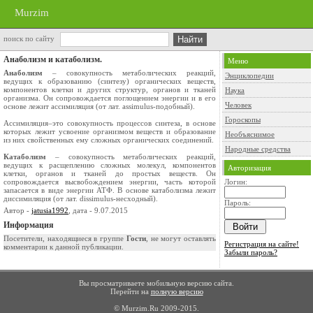
Murzim
поиск по сайту
Анаболизм и катаболизм.
Меню
Анаболизм
– совокупность метаболических реакций,
Энциклопедии
ведущих к образованию (синтезу) органических веществ,
компонентов клетки и других структур, органов и тканей
Наука
организма. Он сопровождается поглощением энергии и в его
Человек
основе лежит ассимиляция (от лат. аssimulus-подобный).
Гороскопы
Ассимиляция–это совокупность процессов синтеза, в основе
которых лежит усвоение организмом веществ и образование
Необъяснимое
из них свойственных ему сложных органических соединений.
Народные средства
Катаболизм
– совокупность метаболических реакций,
ведущих к расщеплению сложных молекул, компонентов
Авторизация
клетки, органов и тканей до простых веществ. Он
сопровождается высвобождением энергии, часть которой
Логин:
запасается в виде энергии АТФ. В основе катаболизма лежит
диссимиляция (от лат. dissimulus-несходный).
Пароль:
Автор -
jatusia1992
, дата - 9.07.2015
Информация
Посетители, находящиеся в группе
Гости
, не могут оставлять
Регистрация на сайте!
комментарии к данной публикации.
Забыли пароль?
Вы просматриваете мобильную версию сайта.
Перейти на
полную версию
© Murzim.Ru 2009-2015.