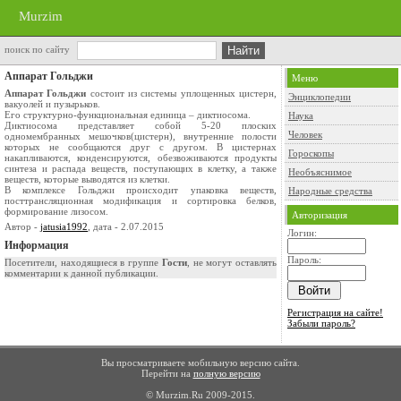
Murzim
поиск по сайту
Аппарат Гольджи
Меню
Аппарат Гольджи
состоит из системы уплощенных цистерн,
Энциклопедии
вакуолей и пузырьков.
Его структурно-функциональная единица – диктиосома.
Наука
Диктиосома представляет собой 5-20 плоских
Человек
одномембранных мешочков(цистерн), внутренние полости
которых не сообщаются друг с другом. В цистернах
Гороскопы
накапливаются, конденсируются, обезвоживаются продукты
синтеза и распада веществ, поступающих в клетку, а также
Необъяснимое
веществ, которые выводятся из клетки.
В комплексе Гольджи происходит упаковка веществ,
Народные средства
посттрансляционная модификация и сортировка белков,
формирование лизосом.
Авторизация
Автор -
jatusia1992
, дата - 2.07.2015
Логин:
Информация
Пароль:
Посетители, находящиеся в группе
Гости
, не могут оставлять
комментарии к данной публикации.
Регистрация на сайте!
Забыли пароль?
Вы просматриваете мобильную версию сайта.
Перейти на
полную версию
© Murzim.Ru 2009-2015.