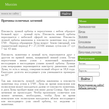
Murzim
поиск по сайту
Причины солнечных затмений
Меню
Энциклопедии
Плоскость лунной орбиты в пересечении с небом образует
Наука
большой круг – лунный путь. Плоскость земной орбиты
Человек
пересекается с небесной сферой по эклиптике. Плоскость
лунной орбиты наклонена к плоскости эклиптики под углом
Гороскопы
5°09 . Период обращения Луны вокруг Земли (звездный, или
сидерический период) Р = 27,32166 земных суток или 27 сут
Необъяснимое
7 час 43 мин.
Народные средства
Плоскость эклиптики и лунный путь пересекаются друг с
другом по прямой линии, называемой линией узлов. Точки
Авторизация
пересечения линии узлов с эклиптикой называются
восходящим и нисходящим узлами лунной орбиты. Лунные
Логин:
узлы непрерывно перемещаются навстречу движению самой
Луны, то есть к западу, совершая полный оборот за 18,6 года.
Пароль:
Ежегодно долгота восходящего узла уменьшается примерно
на 20°.
Так как плоскость лунной орбиты наклонена к плоскости
эклиптики под углом в 5°09´, Луна во время новолуния или
Регистрация на сайте!
полнолуния может находиться далеко от плоскости эклиптики,
Забыли пароль?
и диск Луны пройдет выше или ниже диска Солнца. При этом
затмения не происходит. Чтобы произошло солнечное или
лунное затмение, необходимо, чтобы Луна во время
новолуния или полнолуния находилась вблизи восходящего
или нисходящего узла своей орбиты, т.е. недалеко от
эклиптики.