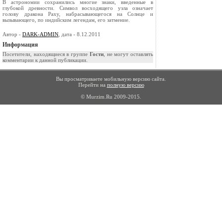
В астрономии сохранились многие знаки, введенные в
глубокой древности. Символ восходящего узла означает
голову дракона Раху, набрасывающегося на Солнце и
вызывающего, по индийским легендам, его затмение.
Автор -
DARK-ADMIN
, дата - 8.12.2011
Информация
Посетители, находящиеся в группе
Гости
, не могут оставлять
комментарии к данной публикации.
Вы просматриваете мобильную версию сайта.
Перейти на
полную версию
© Murzim.Ru 2009-2015.