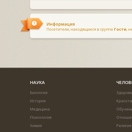
Информация
Посетители, находящиеся в группе
Гости
, 
НАУКА
ЧЕЛОВ
Биология
Здоров
История
Красота
Медицина
Обучен
Психология
Отноше
Химия
Религия