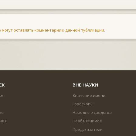
не могут оставлять комментарии к данной публикации.
ЕК
ВНЕ НАУКИ
ье
Значение имени
Гороскопы
ие
Народные средства
ния
Необъяснимое
Предсказатели