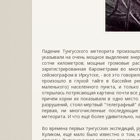
Падение Тунгусского метеорита произошл
указывали на очень мощное выделение энер
сотни километров; мощные громовые рас
зарегистрированная барометрами во многи
сейсмографом в Иркутске, - всё это говори
произошло в глухой тайге в бассейне ре
маленького) населённого пункта, и только
открылась потрясающая картина: почти все 
причём корни их показывали в одно место.
разрушений, стоял мёртвый "телеграфный" л
первая, ни многочисленные последующие 
метеорита. И что ещё более удивительно, н
Во времена первых тунгусских экспедиций,
Куликом, ещё мало было известно о том, к