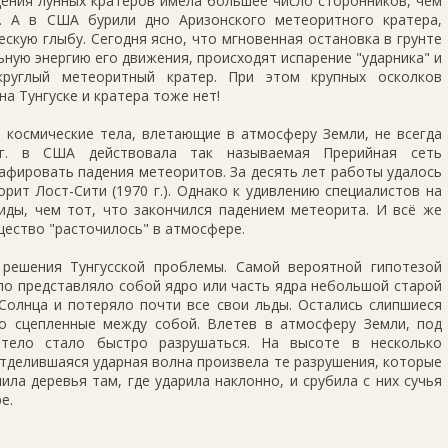
дения лунных кратеров имела большее число сторонников, чем
. А в США бурили дно Аризонского метеоритного кратера,
кую глыбу. Сегодня ясно, что мгновенная остановка в грунте
ьную энергию его движения, происходят испарение "ударника" и
руглый метеоритный кратер. При этом крупных осколков
на Тунгуске и кратера тоже нет!
 космические тела, влетающие в атмосферу Земли, не всегда
гг. в США действовала так называемая Прерийная сеть
афировать падения метеоритов. За десять лет работы удалось
рит Лост-Сити (1970 г.). Однако к удивлению специалистов на
иды, чем тот, что закончился падением метеорита. И всё же
ещество "расточилось" в атмосфере.
 решения Тунгусской проблемы. Самой вероятной гипотезой
ло представляло собой ядро или часть ядра небольшой старой
Солнца и потеряло почти все свои льды. Остались слипшиеся
о сцепленные между собой. Влетев в атмосферу Земли, под
 тело стало быстро разрушаться. На высоте в несколько
отделившаяся ударная волна произвела те разрушения, которые
ила деревья там, где ударила наклонно, и срубила с них сучья
е.