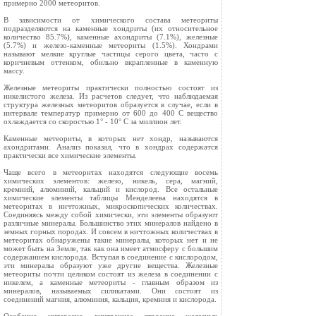
примерно 2000 метеоритов.
В зависимости от химического состава метеориты
подразделяются на каменные хондриты (их относительное
количество 85.7%), каменные ахондриты (7.1%), железные
(5.7%) и железо-каменные метеориты (1.5%). Хондрами
называют мелкие круглые частицы серого цвета, часто с
коричневым оттенком, обильно вкрапленные в каменную
массу.
Железные метеориты практически полностью состоят из
никелистого железа. Из расчетов следует, что наблюдаемая
структура железных метеоритов образуется в случае, если в
интервале температур примерно от 600 до 400 С вещество
охлаждается со скоростью 1° - 10° С за миллион лет.
Каменные метеориты, в которых нет хондр, называются
ахондритами. Анализ показал, что в хондрах содержатся
практически все химические элементы.
Чаще всего в метеоритах находятся следующие восемь
химических элементов: железо, никель, сера, магний,
кремний, алюминий, кальций и кислород. Все остальные
химические элементы таблицы Менделеева находятся в
метеоритах в ничтожных, микроскопических количествах.
Соединяясь между собой химически, эти элементы образуют
различные минералы. Большинство этих минералов найдено в
земных горных породах. И совсем в ничтожных количествах в
метеоритах обнаружены такие минералы, которых нет и не
может быть на Земле, так как она имеет атмосферу с большим
содержанием кислорода. Вступая в соединение с кислородом,
эти минералы образуют уже другие вещества. Железные
метеориты почти целиком состоят из железа в соединении с
никелем, а каменные метеориты - главным образом из
минералов, называемых силикатами. Они состоят из
соединений магния, алюминия, кальция, кремния и кислорода.