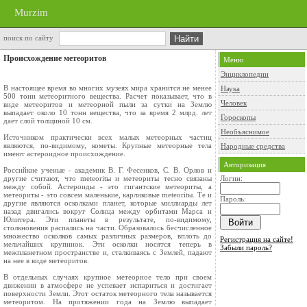
Murzim
поиск по сайту
Происхождение метеоритов
Меню
Энциклопедии
В настоящее время во многих музеях мира хранится не менее
Наука
500 тонн метеоритного вещества. Расчет показывает, что в
Человек
виде метеоритов и метеорной пыли за сутки на Землю
выпадает около 10 тонн вещества, что за время 2 млрд. лет
Гороскопы
дает слой толщиной 10 см.
Необъяснимое
Источником практически всех малых метеорных частиц
являются, по-видимому, кометы. Крупные метеорные тела
Народные средства
имеют астероидное происхождение.
Авторизация
Российкие ученые - академик В. Г. Фесенков, С. В. Орлов и
другие считают, что meteoritы и метеориты тесно связаны
Логин:
между собой. Астероиды - это гигантские метеориты, а
метеориты - это совсем маленькие, карликовые meteoritы. Те и
Пароль:
другие являются осколками планет, которые миллиарды лет
назад двигались вокруг Солнца между орбитами Марса и
Юпитера. Эти планеты в результате, по-видимому,
столкновения распались на части. Образовалось бесчисленное
множество осколков самых различных размеров, вплоть до
Регистрация на сайте!
мельчайших крупинок. Эти осколки носятся теперь в
Забыли пароль?
межпланетном пространстве и, сталкиваясь с Землей, падают
на нее в виде метеоритов.
В отдельных случаях крупное метеорное тело при своем
движении в атмосфере не успевает испариться и достигает
поверхности Земли. Этот остаток метеорного тела называется
метеоритом. На протяжении года на Землю выпадает