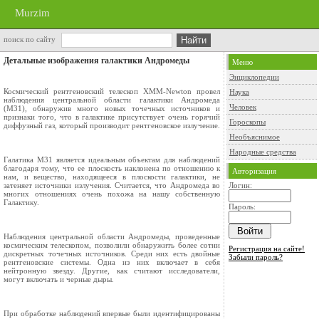
Murzim
поиск по сайту
Детальные изображения галактики Андромеды
Меню
Энциклопедии
Космический рентгеновский телескоп XMM-Newton провел
Наука
наблюдения центральной области галактики Андромеда
Человек
(М31), обнаружив много новых точечных источников и
признаки того, что в галактике присутствует очень горячий
Гороскопы
диффузный газ, который производит рентгеновское излучение.
Необъяснимое
Народные средства
Галатика M31 является идеальным объектам для наблюдений
благодаря тому, что ее плоскость наклонена по отношению к
Авторизация
нам, и вещество, находящееся в плоскости галактики, не
затеняет источники излучения. Считается, что Андромеда во
Логин:
многих отношениях очень похожа на нашу собственную
Галактику.
Пароль:
Наблюдения центральной области Андромеды, проведенные
космическим телескопом, позволили обнаружить более сотни
Регистрация на сайте!
дискретных точечных источников. Среди них есть двойные
Забыли пароль?
рентгеновские системы. Одна из них включает в себя
нейтронную звезду. Другие, как считают исследователи,
могут включать и черные дыры.
При обработке наблюдений впервые были идентифицированы