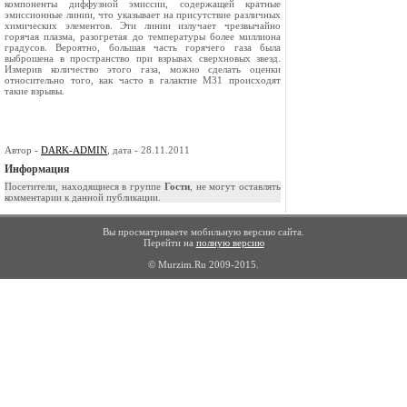
компоненты диффузной эмиссии, содержащей кратные
эмиссионные линии, что указывает на присутствие различных
химических элементов. Эти линии излучает чрезвычайно
горячая плазма, разогретая до температуры более миллиона
градусов. Вероятно, большая часть горячего газа была
выброшена в пространство при взрывах сверхновых звезд.
Измерив количество этого газа, можно сделать оценки
относительно того, как часто в галактие М31 происходят
такие взрывы.
Автор -
DARK-ADMIN
, дата - 28.11.2011
Информация
Посетители, находящиеся в группе
Гости
, не могут оставлять
комментарии к данной публикации.
Вы просматриваете мобильную версию сайта.
Перейти на
полную версию
© Murzim.Ru 2009-2015.