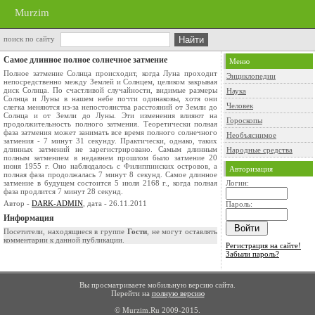
Murzim
поиск по сайту
Самое длинное полное солнечное затмение
Меню
Полное затмение Солнца происходит, когда Луна проходит
Энциклопедии
непосредственно между Землей и Солнцем, целиком закрывая
диск Солнца. По счастливой случайности, видимые размеры
Наука
Солнца и Луны в нашем небе почти одинаковы, хотя они
Человек
слегка меняются из-за непостоянства расстояний от Земли до
Солнца и от Земли до Луны. Эти изменения влияют на
Гороскопы
продолжительность полного затмения. Теоретически полная
фаза затмения может занимать все время полного солнечного
Необъяснимое
затмения - 7 минут 31 секунду. Практически, однако, таких
длинных затмений не зарегистрировано. Самым длинным
Народные средства
полным затмением в недавнем прошлом было затмение 20
июня 1955 г. Оно наблюдалось с Филиппинских островов, а
Авторизация
полная фаза продолжалась 7 минут 8 секунд. Самое длинное
затмение в будущем состоится 5 июля 2168 г., когда полная
Логин:
фаза продлится 7 минут 28 секунд.
Автор -
DARK-ADMIN
, дата - 26.11.2011
Пароль:
Информация
Посетители, находящиеся в группе
Гости
, не могут оставлять
комментарии к данной публикации.
Регистрация на сайте!
Забыли пароль?
Вы просматриваете мобильную версию сайта.
Перейти на
полную версию
© Murzim.Ru 2009-2015.