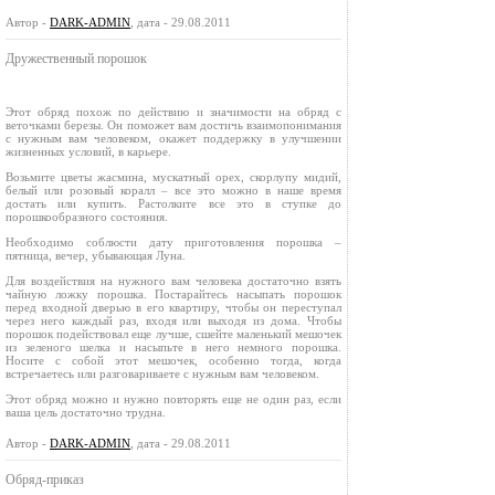
Автор -
DARK-ADMIN
, дата - 29.08.2011
Дружественный порошок
Этот обряд похож по действию и значимости на обряд с
веточками березы. Он поможет вам достичь взаимопонимания
с нужным вам человеком, окажет поддержку в улучшении
жизненных условий, в карьере.
Возьмите цветы жасмина, мускатный орех, скорлупу мидий,
белый или розовый коралл – все это можно в наше время
достать или купить. Растолките все это в ступке до
порошкообразного состояния.
Необходимо соблюсти дату приготовления порошка –
пятница, вечер, убывающая Луна.
Для воздействия на нужного вам человека достаточно взять
чайную ложку порошка. Постарайтесь насыпать порошок
перед входной дверью в его квартиру, чтобы он переступал
через него каждый раз, входя или выходя из дома. Чтобы
порошок подействовал еще лучше, сшейте маленький мешочек
из зеленого шелка и насыпьте в него немного порошка.
Носите с собой этот мешочек, особенно тогда, когда
встречаетесь или разговариваете с нужным вам человеком.
Этот обряд можно и нужно повторять еще не один раз, если
ваша цель достаточно трудна.
Автор -
DARK-ADMIN
, дата - 29.08.2011
Обряд‑приказ