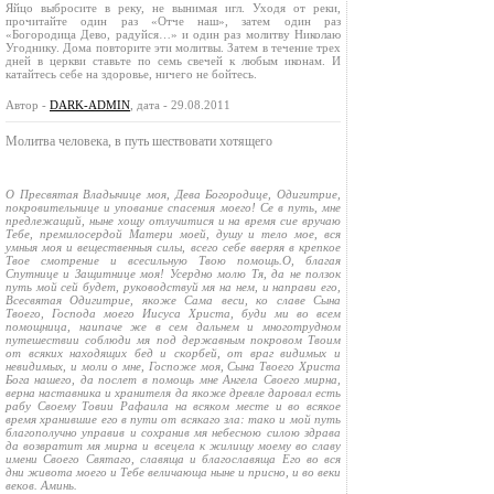
Яйцо выбросите в реку, не вынимая игл. Уходя от реки,
прочитайте один раз «Отче наш», затем один раз
«Богородица Дево, радуйся…» и один раз молитву Николаю
Угоднику. Дома повторите эти молитвы. Затем в течение трех
дней в церкви ставьте по семь свечей к любым иконам. И
катайтесь себе на здоровье, ничего не бойтесь.
Автор -
DARK-ADMIN
, дата - 29.08.2011
Молитва человека, в путь шествовати хотящего
О Пресвятая Владычице моя, Дева Богородице, Одигитрие,
покровительнице и упование спасения моего! Се в путь, мне
предлежащий, ныне хощу отлучитися и на время сие вручаю
Тебе, премилосердой Матери моей, душу и тело мое, вся
умныя моя и вещественныя силы, всего себе вверяя в крепкое
Твое смотрение и всесильную Твою помощь.О, благая
Спутнице и Защитнице моя! Усердно молю Тя, да не ползок
путь мой сей будет, руководствуй мя на нем, и направи его,
Всесвятая Одигитрие, якоже Сама веси, ко славе Сына
Твоего, Господа моего Иисуса Христа, буди ми во всем
помощница, наипаче же в сем дальнем и многотрудном
путешествии соблюди мя под державным покровом Твоим
от всяких находящих бед и скорбей, от враг видимых и
невидимых, и моли о мне, Госпоже моя, Сына Твоего Христа
Бога нашего, да послет в помощь мне Ангела Своего мирна,
верна наставника и хранителя да якоже древле даровал есть
рабу Своему Товии Рафаила на всяком месте и во всякое
время хранившие его в пути от всякаго зла: тако и мой путь
благополучно управив и сохранив мя небесною силою здрава
да возвратит мя мирна и всецела к жилищу моему во славу
имени Своего Святаго, славяща и благославяща Его во вся
дни живота моего и Тебе величающа ныне и присно, и во веки
веков. Аминь.