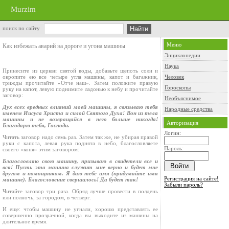
Murzim
поиск по сайту
Меню
Как избежать аварий на дороге и угона машины
Энциклопедии
Наука
Принесите из церкви святой воды, добавьте щепоть соли и
окропите ею все четыре угла машины, капот и багажник,
Человек
трижды прочитайте «Отче наш». Затем положите правую
Гороскопы
руку на капот, левую поднимите ладонью к небу и прочитайте
заговор:
Необъяснимое
Дух всех вредных влияний моей машины, я связываю тебя
Народные средства
именем Иисуса Христа и силой Святого Духа! Вон из тела
машины и не возвращайся в него больше никогда!
Авторизация
Благодарю тебя, Господи.
Логин:
Читать заговор надо семь раз. Затем так же, не убирая правой
руки с капота, левая рука поднята в небо, благословляете
Пароль:
своего «коня» этим заговором:
Благословляю свою машину, призываю в свидетели все и
вся! Пусть эта машина служит мне верно и будет мне
другом и помощником. Я даю тебе имя (придумайте имя
Регистрация на сайте!
машине). Благословение свершилось! Да будет так!
Забыли пароль?
Читайте заговор три раза. Обряд лучше провести в полдень
или полночь, за городом, в четверг.
И еще: чтобы машину не угнали, хорошо представлять ее
совершенно прозрачной, когда вы выходите из машины на
длительное время.