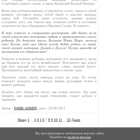
голубовато‑синего стекла, и икона Казанской Божьей Матери.
Когда ваш ребенок наконец угомонится, уснет, сядьте в своей
комнате, поставьте перед собой икону и зажгите лампаду
перед ней. Осознайте свою усталость, именно полное
осознание того, как тяжело вам, поможет войти в состояние
искренности при обращении к Высшим Силам. И скажите:
Я так устала, я совершенно растеряна, ибо боюсь из‑за
своей усталости потерять любовь и привязанность своего
ребенка. Не допусти этого, Великая Мать Мира, помоги
мне! Пусть мой сын (дочь) всегда будет рядом со мной,
своей земной матерью, Душой и Духом! Пусть никогда не
постигнет его одиночество!
Пойдите в комнату ребенка, вспомните его маленького, когда
вы баюкали его на ночь колыбельной. Вспомните, как дорог
вам был каждый его жест, каждое слово, каждый вздох!
Проникнитесь величайшей нежностью к своему чаду…
Ложитесь спать, пусть лампада горит до утра. Ее огонь
поможет наладить канал между вашим духовным телом и
вашего ребенка.
Делайте этот обряд так часто, как только можете. Вы сами
увидите, как наладятся ваши отношения, станут добрее и
терпимее.
Автор -
DARK-ADMIN
, дата - 29.08.2011
Назад
1
...
3
4
5
6
7
8
9
10
11
...
53
Далее
Вы просматриваете мобильную версию сайта.
Перейти на
полную версию