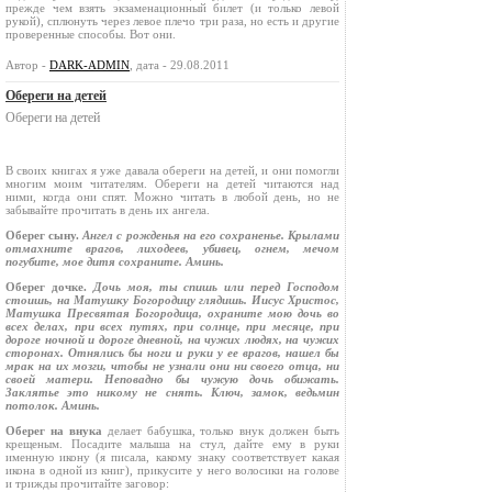
прежде чем взять экзаменационный билет (и только левой
рукой), сплюнуть через левое плечо три раза, но есть и другие
проверенные способы. Вот они.
Автор -
DARK-ADMIN
, дата - 29.08.2011
Обереги на детей
Обереги на детей
В своих книгах я уже давала обереги на детей, и они помогли
многим моим читателям. Обереги на детей читаются над
ними, когда они спят. Можно читать в любой день, но не
забывайте прочитать в день их ангела.
Оберег сыну.
Ангел с рожденья на его сохраненье. Крылами
отмахните врагов, лиходеев, убивец, огнем, мечом
погубите, мое дитя сохраните. Аминь.
Оберег дочке.
Дочь моя, ты спишь или перед Господом
стоишь, на Матушку Богородицу глядишь. Иисус Христос,
Матушка Пресвятая Богородица, охраните мою дочь во
всех делах, при всех путях, при солнце, при месяце, при
дороге ночной и дороге дневной, на чужих людях, на чужих
сторонах. Отнялись бы ноги и руки у ее врагов, нашел бы
мрак на их мозги, чтобы не узнали они ни своего отца, ни
своей матери. Неповадно бы чужую дочь обижать.
Заклятье это никому не снять. Ключ, замок, ведьмин
потолок. Аминь.
Оберег на внука
делает бабушка, только внук должен быть
крещеным. Посадите малыша на стул, дайте ему в руки
именную икону (я писала, какому знаку соответствует какая
икона в одной из книг), прикусите у него волосики на голове
и трижды прочитайте заговор: