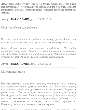
Лиха беда, руки чужие, враги людские, языки злые от раба
нарожденного, покрещенного (имя) рукам неметь, врагам
каменеть, языкам отниматься, с лихой бедой не знаться.
Аминь.
Автор -
DARK-ADMIN
, дата - 29.08.2011
Молитва‑оберег для ребенка
Куда бы ни пошел ваш ребенок: в школу, детский сад или
просто гулять, не ленитесь прочитать для него эту молитву:
Ангел детки моей, пресветлый, предобрый! На тебя
отпускаю дитя свое. Охрани его, защити его от глаз врагов,
от тяжелых кулаков, от ехидного смеха. Пошли ему своего
успеха. Во имя Отца и Сына и Святого Духа. Аминь.
Автор -
DARK-ADMIN
, дата - 29.08.2011
Материнская магия
Все мы замотаны до такого предела, что порой не замечаем,
как вырастают наши дети и все меньше нуждаются в нас,
отдаляются, перестают делиться своими детскими бедами и
радостями… Тут их могут подстерегать разные, не всегда
безобидные соблазны. А наша невероятная усталость к вечеру
не дает возможности уделить подросшему ребенку хоть
немного внимания, в котором он отчаянно нуждается.
Именно усталость и поможет, как ни странно.
Для обряда необходимы лампадка, желательно из