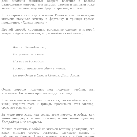
день экзамена защитный оберег: вплетите в волосы
разноцветные ленточки или шнурки, заколки и шпильки тоже
являются отличной защитой. Будет и красиво, и полезно!
Есть старый способ сдать экзамен. Ровно в полночь накануне
экзамена высуньте зачетку в форточку и трижды громко
прокричите: «Халява, ловись!»
Другой способ: хорошенько встряхните одежду, в которой
завтра пойдете на экзамен, и прочитайте на ней заговор:
Кто за Господом шел,
Его учениками стали,
И я иду за Господом.
Господи, пошли мне удачу в учении.
Во имя Отца и Сына и Святого Духа. Аминь.
Очень хорошо положить под подушку учебник или
конспекты. Так знания прочнее войдут в голову.
Если во время экзамена вам покажется, что вы забыли все, что
знали, закройте глаза и трижды прочитайте этот заговор,
сразу все вспомните:
За море три зори, как звать зорю первую, я забыл, как
звать вторую, с памяти смыло, а как звать третью,
Богородица мне открыла.
Можно захватить с собой на экзамен веточку розмарина, его
запах снимает стресс, усталость, улучшает память и
работоспособность. Очень хорошо взять с собой камень