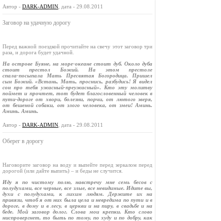
Автор -
DARK-ADMIN
, дата - 29.08.2011
Заговор на удачную дорогу
Перед важной поездкой прочитайте на свечу этот заговор три
раза, и дорога будет удачной.
На острове Буяне, на море‑океане стоит дуб. Около дуба
стоит престол Божий. На этом престоле
спала‑посыпала Мать Пресвятая Богородица. Пришел
сын Божий. «Встань, Мать, проснись, разбудись! Я видел
сон про тебя ужасный‑преужасный». Кто эту молитву
поймет и прочтет, тот будет благословенный человек в
пути‑дороге от хвори, болезни, порчи, от лютого зверя,
от бешеной собаки, от злого человека, от змеи! Аминь.
Аминь. Аминь.
Автор -
DARK-ADMIN
, дата - 29.08.2011
Оберег в дорогу
Наговорите заговор на воду и выпейте перед зеркалом перед
дорогой (или дайте выпить) – и беды не случится.
Иду я по чистому полю, навстречу мне семь бесов с
полудухами, все черные, все злые, все невидимые. Идите вы,
духи с полудухами, к лихим людям. Держите их на
привязи, чтоб я от них была цела и невредима по пути и в
дороге, в дому и в лесу, в церкви и на пиру, в свадьбе и на
беде. Мой заговор долог. Слова мои крепки. Кто слово
ниспровергнет, то быть по тому, по худу и по добру, как