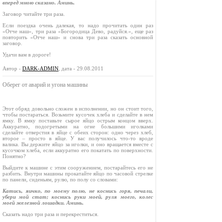
вперед мною сказано. Аминь.
Заговор читайте три раза.
Если поездка очень далекая, то надо прочитать один раз
«Отче наш», три раза «Богородица Дево, радуйся.», еще раз
повторить «Отче наш» и снова три раза сказать основной
заговор.
Удачи вам в дороге!
Автор -
DARK-ADMIN
, дата - 29.08.2011
Оберег от аварий и угона машины
Этот обряд довольно сложен в исполнении, но он стоит того,
чтобы постараться. Возьмите кусочек хлеба и сделайте в нем
ямку. В ямку поставьте сырое яйцо острым концом вверх.
Аккуратно, подогретыми на огне большими иголками
сделайте отверстия в яйце с обеих сторон: одно через хлеб,
второе – просто в яйце. У вас получилось что‑то вроде
валика. Вы держите яйцо за иголки, и оно вращается вместе с
кусочком хлеба, если аккуратно его покатать по поверхности.
Понятно?
Выйдите к машине с этим сооружением, постарайтесь его не
разбить. Внутри машины прокатайте яйцо по часовой стрелке
по панели, сиденьям, рулю, по полу со словами:
Катись, яичко, по моему полю, не коснись горя, печали,
убери мой стат; коснись руки моей, руля моего, колес
моей железной лошадки. Аминь.
Сказать надо три раза и перекреститься.