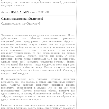
флюорит, он помогает в приобретении знаний, усиливает
интуицию и память.
Автор -
DARK-ADMIN
, дата - 29.08.2011
Сдадим экзамен на «Отлично»!
Сдадим экзамен на «Отлично»!
Экзамен с латинского переводится как «испытание». И это
действительно так. Многие испытывают прямо‑таки
священный ужас перед разного рода экзаменами: будь это
выпускные экзамены, вступительные или на водительские
права. Нас вообще по жизни всю дорогу заставляют так или
иначе доказывать, что мы что‑то знаем. То на работе
проходит тестирование, то при собеседовании по разным
поводам… Словом, «трясет» многих всю жизнь. У меня,
например, всегда перед экзаменами (а я их за свои годы
сдавала сотни раз!) наступала «медвежья болезнь». Знаете,
что это такое? Все просто – надо уходить из дому, пора уже,
а я из туалета выйти не могу. Потом наступал момент
внутреннего «сбора», и я была готова идти в бой. Словом, у
каждого свой мандраж.
В космоэнергетике есть частоты, которые помогают
вспомнить все, что знаешь, в самый ответственный момент.
Есть частоты, которые позволяют развиться памяти,
интеллекту, способности к языкам. Но не все же пока
космоэнергеты! Поэтому некоторые обряды помогут вам
сдать экзамены, по какому бы поводу они ни были. Кстати, не
забудьте заглянуть в начало книги, многие из обрядов на
удачу помогают и в этом вопросе.
Существует множество студенческих примет: положить пятак
под пятку в ботинок, налить винца студенческому домовому,