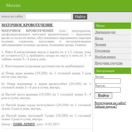
Murzim
поиск по сайту
МАТОЧНОЕ КРОВОТЕЧЕНИЕ
Меню
МАТОЧНОЕ КРОВОТЕЧЕНИЕ
(син.: метроррагия,
Энциклопедии
дисфункциональное маточное кровотечение) — выделение
крови из полости матки, обусловленное нарушением секреции
Наука
половых гормонов, опухолями и воспалительными
Человек
заболеваниями половых органов, болезнями крови. Советы:
Гороскопы
1. Взять 6 апельсиновых корок и варить их в 1,5 л воды, пока
не останется 0,5 л, прибавить сахара по вкусу и пить по 3—4
Необъяснимое
чайные ложки 3—4 раза в день.
Народные средства
2. Фитотерапия (отдельные растения или их комбинации):
Авторизация
а) Отвар коры калины (10:200) по 1 столовой ложке 3 раза
после еды, внутрь.
Логин:
б) Отвар корневища и корня кровохлебки (20:200) по 1
Пароль:
столовой ложке 5—6 раз в сутки, внутрь.
в) Настой листа крапивы (10:200) по 1 столовой ложке 3—4
раза в сутки, внутрь.
Регистрация на сайте!
г) Настой травы горца почечуйного (20:200) по 1 столовой
Забыли пароль?
ложке 3 раза в день, внутрь.
д) Настой травы пастушьей "сумки (10:200) по 1 столовой
ложке 3 раза в сутки, внутрь.
Автор -
DARK-ADMIN
, дата - 6.02.2011