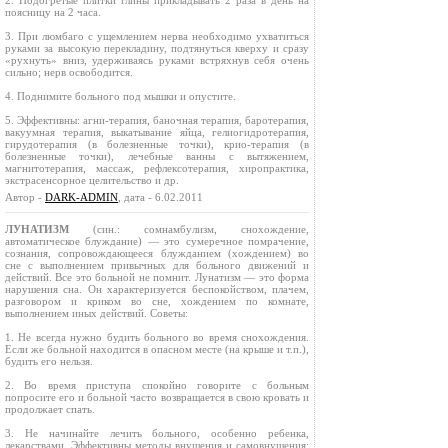
2. Подогретые плитки глины прикладывать 2 раза в день на
поясницу на 2 часа.
3. При люмбаго с ущемлением нерва необходимо ухватиться
руками за высокую перекладину, подтянуться кверху и сразу
«рухнуть» вниз, удерживаясь руками встряхнув себя очень
сильно; нерв освободится.
4. Поднимите больного под мышки и опустите.
5. Эффективны: агни-терапия, баночная терапия, баротерапия,
вакуумная терапия, выкатывание яйца, гелиогидротерапия,
гирудотерапия (в болезненные точки), крио-терапия (в
болезненные точки), лечебные ванны с вытяжением,
магнитотерапия, массаж, рефлексотерапия, хиропрактика,
экстрасенсорное целительство и др.
Автор -
DARK-ADMIN
, дата - 6.02.2011
ЛУНАТИЗМ
(син.: сомнамбулизм, снохождение,
автоматическое блуждание) — это сумеречное помрачение,
сознания, сопровождающееся блужданием (хождением) во
сне с выполнением привычных для больного движений и
действий. Все это больной не помнит. Лунатизм — это форма
нарушения сна. Он характеризуется беспокойством, плачем,
разговором и криком во сне, хождением по комнате,
выполнением иных действий. Советы:
1. Не всегда нужно будить больного во время снохождения.
Если же больной находится в опасном месте (на крыше и т.п.),
будить его нельзя.
2. Во время приступа спокойно говорите с больным
попросите его и больной часто возвращается в свою кровать и
продолжает спать.
3. Не начинайте лечить больного, особенно ребенка,
лекарствами. Эффективны методы внушения и самовнушения: