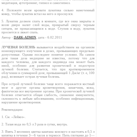
медитация, аутотренинг, гипноз и самогипноз.
4. Положите возле кровати лунатика сильно намоченный
ковер, чтобы лунатик встал на него и проснулся.
5. Лунатик должен спать в комнате, где все окна закрыты и
возле двери налит слой воды, прикрытый сверху черным
ситцем, не прикасающимся к воде. Ступив в воду, лунатик
проснется и ляжет спать.
Автор -
DARK-ADMIN
, дата - 6.02.2011
ЛУЧЕВАЯ БОЛЕЗНЬ
вызывается воздействием на организм
ионизирующего излучения в дозах, превышающих предельно
допустимые. Однако последнее поня­тие условно. На самом
деле такая доза медицине не известна, потому что для
каждого человека, для каждого индивида она может быть
иной, особенно для развития хронической и подострои
лучевой болезни. Считается, что при кратковременном
облучении в суммарной дозе, превышающей 1 Дж/кг (т. е, 100
рад), возникает острая лучевая болезнь.
При острой лучевой болезни чаще всего поражается костный
мозг и другие органы кроветворения, кишечник, кожа,
фактически все внутренние органы. При хронической лучевой
болезни отмечается общая слабость, снижение иммунитета,
склонность к любым заболеваниям, особенно инфекционным,
нарушение кроветворения.
Рекомендации:
1. См. «Лейкоз».
2. Талая вода по 0,5 л 3 раза в сутки, внутрь.
3. Взять 3 весенних цветка каштана конского и настоять в 0,5 л
кипятка в течение 3—6 часов в термосе. Пить глотками до 1—