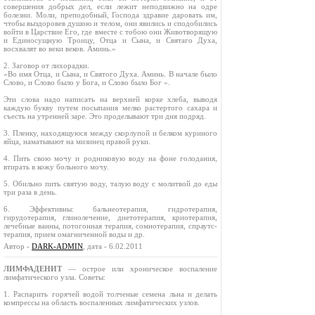
совершения добрых дел, если лежит неподвижно на одре
болезни. Моли, преподобный, Господа здравие даровать им,
чтобы выздоровев душою и телом, они явились и сподобились
войти в Царствие Его, где вместе с тобою они Животворящую
и Единосущную Троицу, Отца и Сына, и Святаго Духа,
восхвалят во веки веков. Аминь.»
2. Заговор от лихорадки.
«Во имя Отца, и Сына, и Святого Духа. Аминь. В начале было
Слово, и Слово было у Бога, и Слово было Бог ».
Эти слова надо написать на верхней корке хлеба, выводя
каждую букву путем посыпания мелко растертого сахара и
съесть на утренней заре. Это проделывают три дня подряд.
3. Пленку, находящуюся между скорлупой и белком куриного
яйца, наматывают на мизинец правой руки.
4. Пить свою мочу и родниковую воду на фоне голодания,
втирать в кожу больного мочу.
5. Обильно пить святую воду, талую воду с молитвой до еды
три раза в день.
6. Эффективны: бальнеотерапия, гидротерапия,
гирудотерапия, глинолечение, диетотерапия, криотерапия,
лечебные ванны, потогонная терапия, сомнотерапия, спраутс-
терапия, прием омагниченной воды и др.
Автор -
DARK-ADMIN
, дата - 6.02.2011
ЛИМФАДЕНИТ
— острое или хроническое воспаление
лимфатического узла. Советы:
1. Распарить горячей водой толченые семена льна и делать
компрессы на область воспаленных лимфатических узлов.