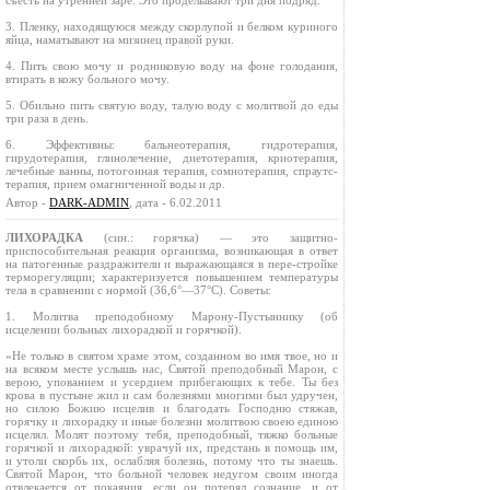
съесть на утренней заре. Это проделывают три дня подряд.
3. Пленку, находящуюся между скорлупой и белком куриного
яйца, наматывают на мизинец правой руки.
4. Пить свою мочу и родниковую воду на фоне голодания,
втирать в кожу больного мочу.
5. Обильно пить святую воду, талую воду с молитвой до еды
три раза в день.
6. Эффективны: бальнеотерапия, гидротерапия,
гирудотерапия, глинолечение, диетотерапия, криотерапия,
лечебные ванны, потогонная терапия, сомнотерапия, спраутс-
терапия, прием омагниченной воды и др.
Автор -
DARK-ADMIN
, дата - 6.02.2011
ЛИХОРАДКА
(син.: горячка) — это защитно-
приспособительная реакция организма, возникающая в ответ
на патогенные раздражители и выражающаяся в пере-стройке
терморегуляции; характеризуется повышением температуры
тела в сравнении с нормой (36,6°—37°С). Советы:
1. Молитва преподобному Марону-Пустыннику (об
исцелении больных лихорадкой и горячкой).
«Не только в святом храме этом, созданном во имя твое, но и
на всяком месте услышь нас, Святой преподобный Марон, с
верою, упованием и усердием прибегающих к тебе. Ты без
крова в пустыне жил и сам болезнями многими был удручен,
но силою Божию исцелив и благодать Господню стяжав,
горячку и лихорадку и иные болезни молитвою своею единою
исцелял. Молят поэтому тебя, преподобный, тяжко больные
горячкой и лихорадкой: уврачуй их, предстань в помощь им,
и утоли скорбь их, ослабляя болезнь, потому что ты знаешь.
Святой Марон, что больной человек недугом своим иногда
отвлекается от покаяния, если он потерял сознание, и от