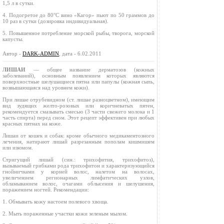
1,5 л в сутки.
4. Подогретое до 80°С вино «Кагор» пьют по 50 граммов до
10 раз в сутки (дозировка индивидуальная).
5. Повышенное потребление морской рыбы, творога, морской
капусты.
Автор -
DARK-ADMIN
, дата - 6.02.2011
ЛИШАИ
— общее название дерматозов (кожных
заболеваний), основным появлением которых являются
поверхностные шелушащиеся пятна или папулы (кожная сыпь,
возвышающаяся над уровнем кожи).
При лишае отрубевидном (ст. лишае разноцветном), имеющим
вид зудящих желто-розовых или коричневатых пятен,
рекомендуется смазывать смесью (3 части свежего молока и 1
часть спирта) перед сном. Этот рецепт эффективен при любых
красных пятнах на коже.
Лишаи от кошек и собак: кроме обычного медикаментозного
лечения, натирают лишай разрезанным пополам кишмишем
или изюмом.
Стригущий лишай (син.: трихофития, трихофитоз),
вызываемый грибками рода трихофитон и характеризующийся
гнойничками у корней волос, налетом на волосах,
увеличением регионарных лимфатических узлов,
обламыванием волос, очагами облысения и шелушения,
поражением ногтей. Рекомендации:
1. Обмывать кожу настоем полевого хвоща.
2. Мыть пораженные участки кожи зеленым мылом.