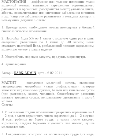
МАСТОПАТИЯ
—диффузное или узловое изменение ткани
молочной железы, вызванное нарушением гормонального
равновесия в организме: расстройства менструального цикла,
аборты, воспалительные или кистозные заболевания яичников
и др. Чаще это заболевание развивается у молодых женщин и
незамужних девушек. Советы:
1. Прежде всего необходимо лечить имеющиеся у больной
гинекологические заболевания.
2. Настойка йода 5% от 1 капли с молоком один раз в день,
ежедневно увеличивая по 1 капле до 30 капель; и/или
смазывать настойкой йода, разбавленной пополам одеколоном,
молочную железу 2 раза в неделю.
3. Употреблять морскую капусту, продукты моря внутрь.
4. Уринотерапия.
Автор -
DARK-ADMIN
, дата - 6.02.2011
МАСТИТ
— воспаление молочной железы, вызванное
гноеродными микробами (чаще стафилококком), которые
заносятся загрязненными руками, бельем или капельным путем
(при разговоре, кашле, чихании). Способствуют развитию
мастита трещины сосков, неправильное сцеживание и застой
молока.
Советы:
1. В начальной стадии заболевания прекратить кормление на 1
—2 дня, а затем ограничить число кормлений до 1—2 в сутки.
И если ребенок не берет грудь, а также после каждого
кормления, следует бережно сцеживать все молоко, лучше
молокоотсосом.
2. Согревающий компресс на воспаленную грудь (из меда,