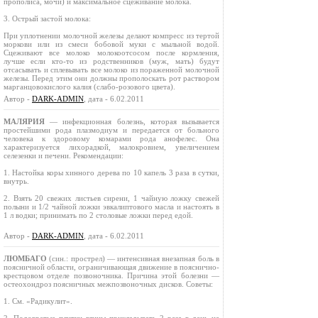
прополиса, мочи) и максимальное сцеживание молока.
3. Острый застой молока:
При уплотнении молочной железы делают компресс из тертой
моркови или из смеси бобовой муки с мыльной водой.
Сцеживают все молоко молокоотсосом после кормления,
лучше если кто-то из родственников (муж, мать) будут
отсасывать и сплевывать все молоко из пораженной молочной
железы. Перед этим они должны прополоскать рот раствором
марганцовокислого калия (слабо-розового цвета).
Автор -
DARK-ADMIN
, дата - 6.02.2011
МАЛЯРИЯ
— инфекционная болезнь, которая вызывается
простейшими рода плазмодиум и передается от больного
человека к здоровому комарами рода анофелес. Она
характеризуется лихорадкой, малокровием, увеличением
селезенки и печени. Рекомендации:
1. Настойка коры хинного дерева по 10 капель 3 раза в сутки,
внутрь.
2. Взять 20 свежих листьев сирени, 1 чайную ложку свежей
полыни и 1/2 чайной ложки эвкалиптового масла и настоять в
1 л водки; принимать по 2 столовые ложки перед едой.
Автор -
DARK-ADMIN
, дата - 6.02.2011
ЛЮМБАГО
(син.: прострел) — интенсивная внезапная боль в
поясничной области, ограничивающая движение в пояснично-
крестцовом отделе позвоночника. Причина этой болезни —
остеохондроз поясничных межпозво­ночных дисков. Советы:
1. См. «Радикулит».