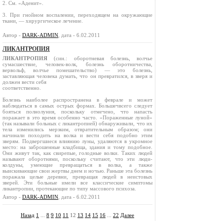
2. См. «Аденит».
3. При гнойном воспалении, переходящем на окружающие
ткани, — хирургическое лечение.
Автор -
DARK-ADMIN
, дата - 6.02.2011
ЛИКАНТРОПИЯ
ЛИКАНТРОПИЯ
(син.: оборотневая болезнь, волчье
сумасшествие, человек-волк, болезнь оборотничества,
вервольф, волчье помешательство) — это болезнь,
заставляющая человека думать, что он превратился, в зверя и
должен вести себя
соответственно.
Болезнь наиболее распространена в феврале и может
наблюдаться в самых острых формах. Большечвсего следует
бояться полнолуния, поскольку отмечено, что напасть
поражает в это время особенно часто. «Пораженные луной»
(так называли больных с ликантропией) обнаруживали, что их
тела изменились мерзким, отвратительным образом; они
начинали походить на волка и вести себя подобно этим
зверям. Подвергшиеся влиянию луны, удаляются в укромное
место: на заброшенные кладбища, здания и тому подобное.
Они живут так, как свирепые, голодные волки. Таких людей
называют оборотнями, поскольку считают, что эти люди-
колдуны, умеющие превращаться в волка, а также
выискивающие свои жертвы днем и ночью. Раньше эта болезнь
поражала целые деревни, превращая людей в неистовых
зверей. Эти больные имели все классические симптомы
ликантропии, протекающие по типу массового психоза.
Автор -
DARK-ADMIN
, дата - 6.02.2011
Назад
1
...
8
9
10
11
12
13
14
15
16
...
22
Далее