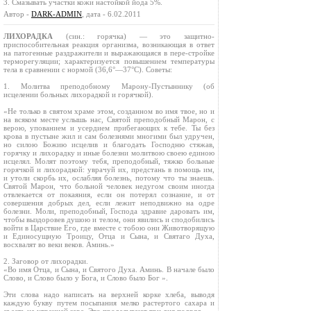
3. Смазывать участки кожи настойкой йода 5%.
Автор -
DARK-ADMIN
, дата - 6.02.2011
ЛИХОРАДКА
(син.: горячка) — это защитно-
приспособительная реакция организма, возникающая в ответ
на патогенные раздражители и выражающаяся в пере-стройке
терморегуляции; характеризуется повышением температуры
тела в сравнении с нормой (36,6°—37°С). Советы:
1. Молитва преподобному Марону-Пустыннику (об
исцелении больных лихорадкой и горячкой).
«Не только в святом храме этом, созданном во имя твое, но и
на всяком месте услышь нас, Святой преподобный Марон, с
верою, упованием и усердием прибегающих к тебе. Ты без
крова в пустыне жил и сам болезнями многими был удручен,
но силою Божию исцелив и благодать Господню стяжав,
горячку и лихорадку и иные болезни молитвою своею единою
исцелял. Молят поэтому тебя, преподобный, тяжко больные
горячкой и лихорадкой: уврачуй их, предстань в помощь им,
и утоли скорбь их, ослабляя болезнь, потому что ты знаешь.
Святой Марон, что больной человек недугом своим иногда
отвлекается от покаяния, если он потерял сознание, и от
совершения добрых дел, если лежит неподвижно на одре
болезни. Моли, преподобный, Господа здравие даровать им,
чтобы выздоровев душою и телом, они явились и сподобились
войти в Царствие Его, где вместе с тобою они Животворящую
и Единосущную Троицу, Отца и Сына, и Святаго Духа,
восхвалят во веки веков. Аминь.»
2. Заговор от лихорадки.
«Во имя Отца, и Сына, и Святого Духа. Аминь. В начале было
Слово, и Слово было у Бога, и Слово было Бог ».
Эти слова надо написать на верхней корке хлеба, выводя
каждую букву путем посыпания мелко растертого сахара и