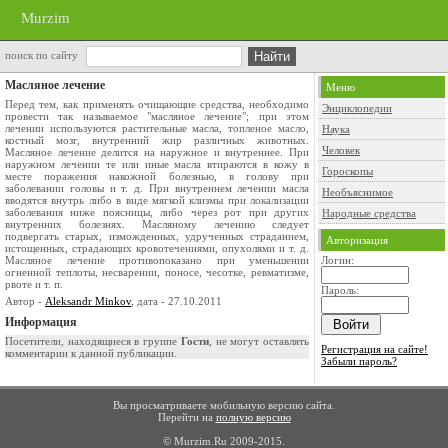
Murzim
поиск по сайту
Масляное лечение
Меню
Перед тем, как применять очищающие средства, необходимо
Энциклопедии
провести так называемое "масляное лечение"; при этом
лечении используются растительные масла, топленое масло,
Наука
костный мозг, внутренний жир различных животных.
Человек
Масляное лечение делится на наружное и внутреннее. При
наружном лечении те или иные масла втираются в кожу в
Гороскопы
месте поражения накожной болезнью, в голову при
заболевании головы и т. д. При внутреннем лечении масла
Необъяснимое
вводятся внутрь либо в виде мягкой клизмы при локализации
заболевания ниже поясницы, либо через рот при других
Народные средства
внутренних болезнях. Масляному лечению следует
подвергать старых, изможденных, удрученных страданием,
Авторизация
истощенных, страдающих кровотечениями, опухолями и т. д.
Масляное лечение противопоказано при уменьшении
Логин:
огненной теплоты, несварении, поносе, чесотке, ревматизме,
рвоте и т. п.
Пароль:
Автор -
Aleksandr Minkov
, дата - 27.10.2011
Информация
Посетители, находящиеся в группе
Гости
, не могут оставлять
Регистрация на сайте!
комментарии к данной публикации.
Забыли пароль?
Вы просматриваете мобильную версию сайта.
Перейти на
полную версию
© Murzim.Ru 2009-2015.