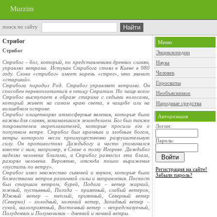
Murzim
поиск по сайту
Стрибог
Меню
Стрибог
Энциклопедии
Стрибог – бог, который, по представлениям древних славян,
Наука
управлял ветрами. Истукан Стрибога стоял в Киеве в 980
Человек
году. Слово «стрибог» имеет корень «стрег», что значит
«старший».
Гороскопы
Стрибога породил Род. Стрибог управляет ветрами. Он
способен перевоплотиться в птицу Стратим. Но чаще всего
Необъяснимое
Стрибог выступает в образе старика с седыми волосами,
который живет на самом краю света, в чащобе или на
Народные средства
волшебном острове.
Стрибог олицетворял атмосферные явления, которые были
Авторизация
важны для славян, занимавшихся земледелием. Бог был также
покровителем мореплавателей, которые просили его о
Логин:
попутном ветре. Стрибог был мрачным и злобным богом,
ветры которого несли преимущественно разрушительную
Пароль:
силу. Он противостоял Даждьбогу и часто упоминался
вместе с ним, например, в Слове о полку Игореве. Даждьбог
наделял человека благами, а Стрибог разносил эти блага,
разорял человека. Вероятно, отсюда пошло выражение
«пустить по ветру».
Регистрация на сайте!
Стрибог имел множество сыновей и внуков, которые были
Забыли пароль?
божествами ветров различной силы и направления. Посвист
был старшим ветром, бурей, Подага – ветер жаркий,
южный, пустынный, Погода – приятный, слабый ветерок,
Южный ветер – теплый, приятный, Северный ветер
(Северко) – холодный, колючий ветер, Западный ветер –
сухой, малоприятный, Восточный ветер – непредсказуемый,
Полуденник и Полуночиник – дневной и ночной ветры.