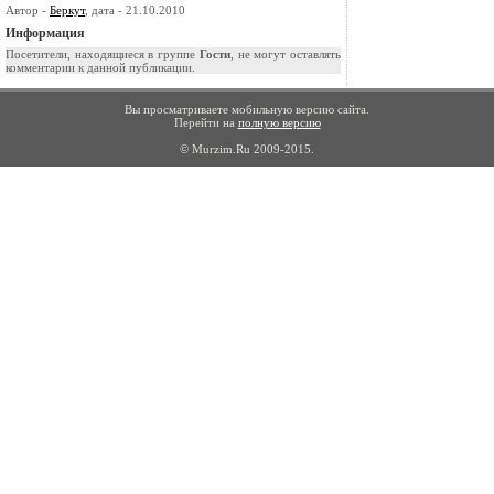
Автор -
Беркут
, дата - 21.10.2010
Информация
Посетители, находящиеся в группе
Гости
, не могут оставлять
комментарии к данной публикации.
Вы просматриваете мобильную версию сайта.
Перейти на
полную версию
© Murzim.Ru 2009-2015.