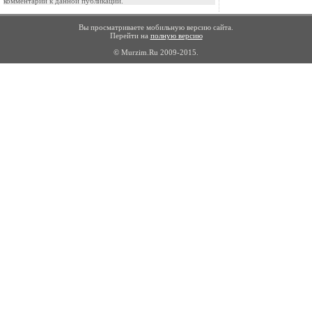
комментарии к данной публикации.
Вы просматриваете мобильную версию сайта.
Перейти на
полную версию
© Murzim.Ru 2009-2015.