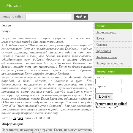
Murzim
поиск по сайту
Белун
Меню
Белун
Энциклопедии
Белун — мифическое доброе существо в верованиях
Наука
малорусского народа (то есть украинцев).
Человек
А.Н. Афанасьев в "Поэтических воззрениях русского народа"
сопоставляет Белуна с западнославянским Белбогом: в обоих
Гороскопы
случаях характер мифической личности один и тот же.
Разница только в том, что Белбог является, так сказать,
Необъяснимое
объединением всех добрых божеств, и таким образом
единственным или высшим богом, славянским Иеговой или
Народные средства
Зевсом, между тем как малорусский Белун представляется
олицетворением счастливого случая. Таким образом,
Авторизация
хронологически Белун гораздо старше Белбога.
Белун представляется в виде старца с длинной белой
Логин:
бородой, в белой одежде, с посохом в руке. Его
деятельность проявляется в двух направлениях: он днем
Пароль:
показывает дорогу заблудившимся путешественникам, и
прячется во время жатвы в хлеб, откуда выходит к тому
или другому жнецу и просит платком утереть ему нос. Если
жнец это сделает, тогда Белун дает ему обильные подарки.
О Белуне сложились следующие пословицы: "темно в лесу без
Регистрация на сайте!
Белуна" и "мусить посябриуся с Белуном". Вторая пословица
Забыли пароль?
показывает, что Белун в глазах народа представляет теперь
полное олицетворение счастья вообще.
Автор -
Беркут
, дата - 21.10.2010
Информация
Посетители, находящиеся в группе
Гости
, не могут оставлять