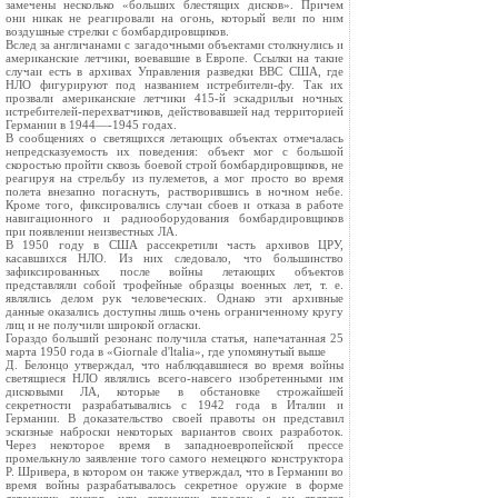
замечены несколько «больших блестящих дисков». Причем
они никак не реагировали на огонь, который вели по ним
воздушные стрелки с бомбардировщиков.
Вслед за англичанами с загадочными объектами столкнулись и
американские летчики, воевавшие в Европе. Ссылки на такие
случаи есть в архивах Управления разведки ВВС США, где
НЛО фигурируют под названием истребители-фу. Так их
прозвали американские летчики 415-й эскадрильи ночных
истребителей-перехватчиков, действовавшей над территорией
Германии в 1944—-1945 годах.
В сообщениях о светящихся летающих объектах отмечалась
непредсказуемость их поведения: объект мог с большой
скоростью пройти сквозь боевой строй бомбардировщиков, не
реагируя на стрельбу из пулеметов, а мог просто во время
полета внезапно погаснуть, растворившись в ночном небе.
Кроме того, фиксировались случаи сбоев и отказа в работе
навигационного и радиооборудования бомбардировщиков
при появлении неизвестных ЛА.
В 1950 году в США рассекретили часть архивов ЦРУ,
касавшихся НЛО. Из них следовало, что большинство
зафиксированных после войны летающих объектов
представляли собой трофейные образцы военных лет, т. е.
являлись делом рук человеческих. Однако эти архивные
данные оказались доступны лишь очень ограниченному кругу
лиц и не получили широкой огласки.
Гораздо больший резонанс получила статья, напечатанная 25
марта 1950 года в «Giornale d'ltalia», где упомянутый выше
Д. Белонцо утверждал, что наблюдавшиеся во время войны
светящиеся НЛО являлись всего-навсего изобретенными им
дисковыми ЛА, которые в обстановке строжайшей
секретности разрабатывались с 1942 года в Италии и
Германии. В доказательство своей правоты он представил
эскизные наброски некоторых вариантов своих разработок.
Через некоторое время в западноевропейской прессе
промелькнуло заявление того самого немецкого конструктора
Р. Шривера, в котором он также утверждал, что в Германии во
время войны разрабатывалось секретное оружие в форме