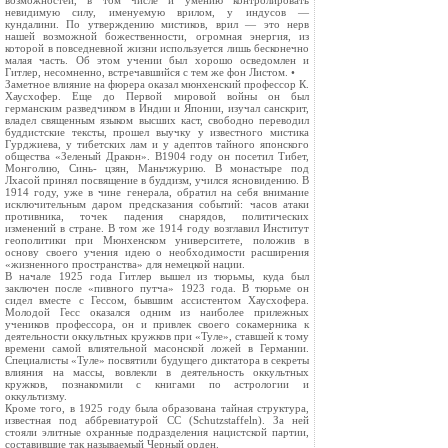
возможностей, в том числе и умению контролировать
невидимую силу, именуемую врилом, у индусов —
кундалини. По утверждению мистиков, врил — это нерв
нашей возможной божественности, огромная энергия, из
которой в повседневной жизни используется лишь бесконечно
малая часть. Об этом учении был хорошо осведомлен и
Гитлер, несомненно, встречавшийся с тем же фон Листом. •
Заметное влияние на фюрера оказал мюнхенский профессор К.
Хаусхофер. Еще до Первой мировой войны он был
германским разведчиком в Индии и Японии, изучал санскрит,
владел священным языком высших каст, свободно переводил
буддистские тексты, прошел выучку у известного мистика
Гурджиева, у тибетских лам и у адептов тайного японского
общества «Зеленый Дракон». В1904 году он посетил Тибет,
Монголию, Синь- цзян, Маньчжурию. В монастыре под
Лхасой принял посвящение в буддизм, учился ясновидению. В
1914 году, уже в чине генерала, обратил на себя внимание
исключительным даром предсказания событий: часов атаки
противника, точек падения снарядов, политических
изменений в стране. В том же 1914 году возглавил Институт
геополитики при Мюнхенском университете, положив в
основу своего учения идею о необходимости расширения
«жизненного пространства» для немецкой нации.
В начале 1925 года Гитлер вышел из тюрьмы, куда был
заключен после «пивного путча» 1923 года. В тюрьме он
сидел вместе с Гессом, бывшим ассистентом Хаусхофера.
Молодой Гесс оказался одним из наиболее прилежных
учеников профессора, он и привлек своего сокамерника к
деятельности оккультных кружков при «Туле», ставшей к тому
времени самой влиятельной масонской ложей в Германии.
Специалисты «Туле» посвятили будущего диктатора в секреты
влияния на массы, вовлекли в деятельность оккультных
кружков, познакомили с книгами по астрологии и
оккультизму.
Кроме того, в 1925 году была образована тайная структура,
известная под аббревиатурой СС (Schutzstaffeln). За ней
стояли элитные охранные подразделения нацистской партии,
составившие так называемый Черный орден.