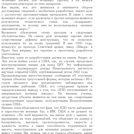
летающих дисков, или летающих тарелок, а он являлся
создателем некоторых из этих аппаратов...
Как видим, все, кто занимался и занимается сбором
достоверных сведений о необычных разработках, имеют дело
с достаточно противоречивым материалом. В связи с этим
возникает вопрос: если дисколеты и прочие аппараты являются
результатом технического гения или «подарками»
инопланетян, то почему ими не воспользовались «великие
завоеватели мира»?
Косвенное объяснение этому находим в следующих
обстоятельствах. На самом деле летающие тарелки имели
существенные дефекты конструкции, что не позволило
использовать их на полях сражений. В мае 1945 года,
незадолго до прихода Советской армии, завод «Шкода» в
Праге был взорван, все чертежи и прототипы разработок
уничтожены.
Впрочем, один из разработчиков дисков по имени Андре- ас
Эпп после войны уехал в США, где, по слухам, продолжал
конструирование машин для нужд ЦРУ Эту информацию
косвенно подтверждает доклад Национального института
научных открытий США, опубликованный летом 2002 года.
Проанализировав многочисленные сообщения об огромных
черных объектах треугольной формы, которые начиная с 80-х
годов прошлого века неоднократно наблюдались над
различными районами США, его сотрудники пришли к
парадоксальному выводу о том, что «НЛО изготавливают на
американских военных заводах». По мнению ученых,
загадочные объекты являются не чем иным, как «секретными
транспортными средствами, используемыми Вооруженными
силами США».
Именно этим объясняется тот факт, что НЛО часто наблюдают
в окрестностях военных баз, а ВВС США и не думают их
атаковать. «По всей видимости, мы имеем дело с какими- то
вариациями на тему дирижаблей, что объясняет их размер и
бесшумность, высокую грузоподъемность, скорость и
дальность полета, а также способность подниматься на
высоту, недостижимую для наземных радаров», — делают
вывод ученые. Им, правда, так и не удалось объяснить, каким