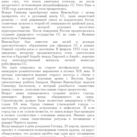
даже слух, что поиск увенчался успехом, но после
загадочного исчезновения штурмбанфюрера СС Отто Рана в
1938 году разговоры об этом прекратились.
Вскоре Гиммлер приобретает замок Вевельсбург с целью
превратить его в духовный центр СС, храм нацистской
религии — этой диковинной смеси из нордических богов,
солнечных культов и теорий об уникальности арийской расы,
чистоте крови которой угрожает восточное
иудеохристианство. После покорения России предполагалось
создание рыцарского государства СС во главе с Великим
магистром Гиммлером.
Вевельсбург был известен как музей и колледж
идеологического образования для офицеров СС в рамках
Главной службы расы и населения. В феврале 1935 года это
заведение, которому предназначалось стать «магическим
местом в будущей борьбе между Европой и Азией», перешло
под непосредственный контроль личной комиссии
рейхсфюрера СС.
Эта идея опиралась на старую вестфальскую легенду,
нашедшую романтическое выражение в поэмах XIX века. В
легенде описывается видение старого пастуха о «битве у
березы», в которой огромная армия с Востока будет
окончательно разбита Западом. Именно Вевельсбург виделся
Гиммлеру бастионом, о который разобьется «нашествие
новых гуннов», исполнив тем самым старое пророчество.
Вокруг замка планировалось создание целого города,
имеющего форму копья, обращенного на север.
Строительство должно было полностью завершиться к 60-м
годам XX века. Среди главных учреждений города —
институты астрологии, астрономии и мифологии. И если
город так и не успели возвести, то замок вскоре был приведен
в полное соответствие с основным замыслом. Именно здесь
проходили самые таинственные ритуалы и посвящения в
рыцари Черного ордена.
Когда кандидат в день рождения Гитлера, 20 апреля, приносил
присягу и становился полноправным членом ордена, он вдруг
обнаруживал, что должен пройти еще один круг посвящения