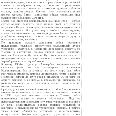
одетые кандидаты, у каждого из которых имеются ритуальный
кинжал и серебряное кольцо с печатью. Торжественно
занимают они свои места за огромным круглым дубовым
столом, напоминающим Круглый стол полулегендарного
короля Артура. Затем начинается общая медитация под
руководством Великого магистра.
Прямо под столовой располагается каменный свод — святая
святых ордена. В центре пола темный столб, его ступени
ведут вниз. На дне нечто вроде каменной купели, окруженной
12 пьедесталами. В случае смерти любого члена ордена,
кроме Великого магистра, его герб должен быть сожжен в
углублении центрального камня, затем помещен в урну и
поставлен на одну из колонн...
По традиции, высшие сановники рейха постоянно
пользовались услугами спиритистов (вызывателей духов
умерших) и колдунов. В частности, доподлинно известно об
участии в оккультных сеансах многих вождей фашизма,
включая Гитлера и Муссолини. При этом каждая мелочь в
имперском аппарате осуществлялась согласно положениям
черной религии или черной магии.
К концу 1930-х годов у «Аненербе» насчитывалось 50
филиалов (один из них размещался в нынешнем
Калининграде). Его сотрудники по всему миру вели сбор
магических амулетов, которые доставлялись прямо в кабинет
Гиммлера. Вплоть до 1940 года в структуре СС не было ни
одного офицера без диплома о прохождении спецкурса по
рунической магии, а в годы войны каждое подразделение
имело своего мага.
Среди других направлений деятельности тайной организации
важное место занимали археологические изыскания. Начиная
с 1938 года все значимые раскопки в Третьем рейхе
проводились только с ведома «Аненербе». Под ее
непосредственным контролем изучались укрепления викингов
IX века, осуществлялась охрана древних поселений и
курганов на оккупированных территориях Украины. Гиммлер
также обязал «Аненербе» «отбирать и консервировать»
исторические объекты для будущих туристов — гостей