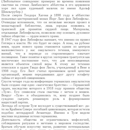
(Любопытное совпадение: примерно во времена появления
свастики на стенах Ламбахского аббатства в его церковном
хоре пел один худенький мальчик по имени Адольф
Шикльгрубер.)
После смерти Теодора Хагена в 1898 году в аббатство
пожаловал цистерианский монах Йорг Ланс фон Либенфельс.
Очевидцы вспоминали, что он несколько месяцев провел в
монастырской библиотеке, лишь изредка появляясь в
трапезной для принятия скудной пищи. Материалы,
отысканные Либенфельсом, позволили ему основать духовное
тайное общество — орден нового храма.
В 1947 году фон Либенфельс напишет, что именно он привел
Гитлера к власти. Но это будет не скоро. А пока, на рубеже
веков, орден нового храма становится одним из центров
малоизвестного у нас оккультного течения, именуемого
виенай, что в переводе со старонемецкого означает
посвящение. Такое понятие в кругах эзотериков трактуется как
мистическое постижение того, что для непосвященных
является объектом слепой веры. К этому же течению
относился и орден Гвидо фон Листа, учрежденный в Вене в
1908 году. Его Лист считал преемником целой цепочки
организаций, веками передававших друг другу эстафету
тайны от королей-священников.
Спустя четыре года на конференции германских оккультистов
было создано еще одно «магическое братство» — Германский
орден, наследство которого в 1918 году приняло общество
«Туле». Его символом стала свастика с мечом и венком.
Вокруг «Туле» и объединились те, кому позднее было
суждено сыграть решающую роль в формировании
нацистской партии.
Легенда об острове Туле восходит к существовавшей ког- да-
то на Крайнем Севере погибшей цивилизации, которая исчезла
подобно легендарной Атлантиде. Именно в Туле видели
мистики подлинные истоки германизма.
Деятельность общества не ограничивалась мифологией,
соблюдением ритуалов и мечтами о мировом господстве.
Братьев обучали искусству магии, развитию потенциальных