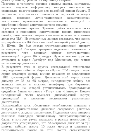
даже случайное, грозило постороннему смертью.
Повторив в точности древние рецепты вызова, контактеры
начали получать информацию, которая заносилась на
специально подготовленную для подобной записи бумагу. В
частности, это касалось описания и чертежей летающих
дисков, имеющих летно-технические характеристики,
значительно превышающие возможности немецкой и
зарубежной боевой авиатехники того времени.
В рассекреченных архивах Третьего рейха значились также
сведения о принципах «закручивания тонких физических
полей», позволяющих создавать техномагические летательные
аппараты (ЛА). Из справочных данных следовало, что одним
из разработчиков ЛА был известный немецкий ученый доктор
В. Шума. Им был создан электродинамический аппарат,
использующий быстрое вращение отдельных элементов, в
результате чего возникал эффект антигравитации,
вызывающий подъем ЛА в воздух. Чуть позже конструкцию
отправили в город Аугсбург под Мюнхеном, где летные
испытания продолжались.
В результате этих и других исследований техническое
подразделение тайного общества «Врил» СС-1 создало целую
серию летающих дисков, внешне похожих на современные
НЛО дисковидной формы. Дисколеты этой серии имели
диаметр от 38 до 68 метров, неподвижную кабину для
экипажа вверху и нижнюю платформу для бортового
вооружения, на которой устанавливалась бронированная
орудийная башня от танков «Тигр» или «Пантера». Вокруг
неподвижной части вращался дискообразный корпус,
приводимый в движение несколькими реактивными
двигателями.
Вращающийся диск обеспечивал устойчивость аппарата в
воздухе, горизонтальное движение создавалось ракетным
двигателем с жидким окислителем. Подъемная сила аппарата
возникала благодаря специальному антигравитационному
блоку, в котором ртуть вращалась в разных плоскостях. В
документах утверждалось, что 38-метровый дисколет за три
минуты набирал высоту 15 тысяч метров и развивал в
горизонтальном полете на этой высоте сверхзвуковую