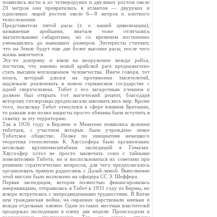
появились кости и из четвероруких и двуликих ростом около
20 метров они превратились в атлантов — двуруких и
одноликих людей ростом около 6—8 метров и плотного
телосложения.
Представители пятой расы (т. е. нашей цивилизации),
называемые арийцами, вначале тоже отличались
значительными габаритами, но со временем постепенно
уменьшились до нынешних размеров. Эзотеристы считают,
что на Земле будут еще две более высокие расы, после чего
жизнь закончится.
Эту-то доктрину и взяли на вооружение вожди рейха,
посчитав, что именно новой арийской расе предназначено
стать высшим воплощением человечества. Иначе говоря, тот
поиск, который длился на протяжении тысячелетий,
надлежало реализовать в новом германском государстве с
идеей сверхчеловека. Тибет с его загадочным учением и
должен был открыть тот магический рецепт, благодаря
которому гитлеровцы предполагали завоевать весь мир. Кроме
того, поскольку Тибет относился к сфере влияния Британии,
то раньше или позже нацисты просто обязаны были вступить в
схватку за эту территорию.
Так в 1926 году в Берлине и Мюнхене появились колонии
тибетцев, с участием которых было учреждено некое
Тибетское общество. Позже по инициативе немецкого
теоретика геополитики К. Хаусхофера было организовано
несколько крупномасштабных экспедиций в Гималаи.
Хаусхофер хотел не просто заключить союз с тайными
повелителями Тибета, но и воспользоваться их советами при
решении стратегических вопросов, для чего предполагалось
организовать прямую радиосвязь с Далай-ламой. Выполнение
этой миссии было возложено на офицера СС Э. Шеффера.
Первая экспедиция, которая полностью финансировалась
американцами, отправилась в Тибет в 1931 году из Бирмы, но
вскоре встретилась с непредвиденными трудностями. В Китае
шла гражданская война, на окраинах царствовали князьки и
вожди отдельных племен. Один из таких местных властителей
продержал экспедицию в плену две недели. Происходили и