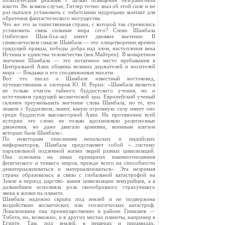
политическим реалиям с целью освящения безграничной
власти. Во всяком случае, Гитлер точно знал об этой силе и не
раз пытался установить с тибетскими мудрецами контакт для
обретения фантастического могущества.
Что же это за таинственная страна, с которой так стремились
установить связь сильные мира сего? Слово Шамбала
(тибетское Шам-бха-ла) имеет двоякое значение. В
символическом смысле Шамбала — это олицетворение времен
грядущей правды, победы добра над злом, наступления века
Истины и единства человечества (век Майтреи). В конкретном
значении Шамбала — это потаенное место пребывания в
Центральной Азии общины великих держателей и носителей
мира — Владыки и его сподвижников махатм.
Вот что писал о Шамбале известный востоковед,
путешественник и эзотерик Ю. Н. Рерих: «Шамбала является
не только очагом тайного буддистского учения, но и
источником грядущей космической эры. Европейский ученый
склонен преуменьшать значение слова Шамбала, но те, кто
знаком с буддизмом, знают, какую огромную силу имеет оно
среди буддистов высокогорной Азии. На протяжении всей
истории это слово не только вдохновляло религиозные
движения, но даже двигало армиями, военным кличем
которых была Шамбала».
По некоторым описаниям непальских и индийских
информаторов, Шамбала представляет собой «...систему
параллельной подземной жизни людей разных цивилизаций.
Она основана на иных принципах взаимоотношения
физического и тонкого миров, прежде всего на способности
дематериализоваться и материализоваться». Эта незримая
страна образовалась в связи с глобальной катастрофой на
Земле в период царство- вания цивилизации лемурийцев, а в
дальнейшем исполняла роль своеобразного страхующего
звена в жизни на планете.
Шамбала надежно скрыта под землей и не подвержена
воздействию космических или геологических катастроф.
Локализована она преимущественно в районе Гималаев —
Тибета, но, возможно, и в других местах планеты, например в
Египте. Там, под землей, в пещерах и пирамидах,