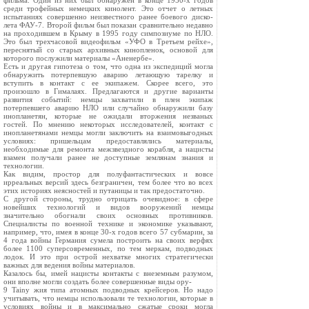
фильма. Один из них был обнаружен в конце 1950-х годов
среди трофейных немецких кинолент. Это отчет о летных
испытаниях совершенно неизвестного ранее боевого диско-
лета ФАУ-7. Второй фильм был показан сравнительно недавно
на проходившем в Крыму в 1995 году симпозиуме по НЛО.
Это был трехчасовой видеофильм «УФО в Третьем рейхе»,
переснятый со старых архивных кинопленок, основой для
которого послужили материалы «Аненербе».
Есть и другая гипотеза о том, что одна из экспедиций могла
обнаружить потерпевшую аварию летающую тарелку и
вступить в контакт с ее экипажем. Скорее всего, это
произошло в Гималаях. Предлагаются и другие варианты
развития событий: немцы захватили в плен экипаж
потерпевшего аварию НЛО или случайно обнаружили базу
инопланетян, которые не ожидали вторжения незваных
гостей. По мнению некоторых исследователей, контакт с
инопланетянами немцы могли заключить на взаимовыгодных
условиях: пришельцам предоставлялись материалы,
необходимые для ремонта межзвездного корабля, а нацисты
взамен получали ранее не доступные землянам знания и
технологии.
Как видим, простор для полуфантастических и вовсе
ирреальных версий здесь безграничен, тем более что во всех
этих историях неясностей и путаницы и так предостаточно.
С другой стороны, трудно отрицать очевидное: в сфере
новейших технологий и видов вооружений немцы
значительно обогнали своих основных противников.
Специалисты по военной технике и экономике указывают,
например, что, имея в конце 30-х годов всего 57 субмарин, за
4 года войны Германия сумела построить на своих верфях
более 1100 суперсовременных, по тем меркам, подводных
лодок. И это при острой нехватке многих стратегически
важных для ведения войны материалов.
Казалось бы, имей нацисты контакты с внеземным разумом,
они вполне могли создать более совершенные виды ору-
9 Tainy жия типа атомных подводных крейсеров. Но надо
учитывать, что немцы использовали те технологии, которые в
условиях войны и в максимально сжатые сроки могла