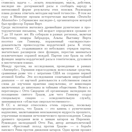
ставилась задача «.. .искать локализацию, мысль, действия,
наследие ин- догерманской расы и сообщать народу в
интенсивной форме результаты этих поисков. Реализация
плана должна отвечать методам научной точности». В том же
году в Мюнхене прошла историческая выставка «Deutsche
Ahnenerbe» («Германское наследие»), организатором которой
был профессор Герман Вирт.
Среди экспонатов значились древнейшие рунические и про-
торунические письмена, чей возраст определялся сроками от
7 до 10 тысяч лет. Их собирали в разных регионах, включая
Палестину, пещеры Лабрадора, Альпы. Выставку Вирта
посетил сам Гиммлер, пораженный «наглядностью»
доказательств превосходства нордической расы. К этому
времени СС, создававшаяся из небольших отрядов партии,
значительно расширила свои функции, перестав заниматься
исключительно охраной вождей. Партия уже брала на себя
функции защиты нордической расы в генетическом, духовном
и мистическом планах.
Между прочим, на исследования, проводимые в рамках
«Аненербе», Германия израсходовала колоссальные средства,
сравнимые разве что с затратами США на создание первой
атомной бомбы. Эти исследования охватывали широчайший
диапазон — от научной деятельности в собственном смысле
слова до изучения практики оккультизма; от вивисекции
заключенных до шпионажа за тайными обществами. Велись и
переговоры с Отто Скорцени об организации экспедиции по
похищению святого Грааля, для чего Гиммлер создал
специальную секцию — осведомительную службу,
занимавшуюся «областью сверхъестественного».
В СС к легенде относились очень серьезно, поскольку
предполагалось, что Грааль — это камень с руническими
надписями, заключавшими неискаженную мудрость прошлого,
утраченные познания нечеловеческого происхождения. Следы
древнего предания вели к замкам катаров на Пиренеях.
Руководил экспедицией Отто Ран, автор антикатолической
книги «Крестовый поход против Грааля» — о борьбе
папского Рима против движения катаров. Одно время прошел