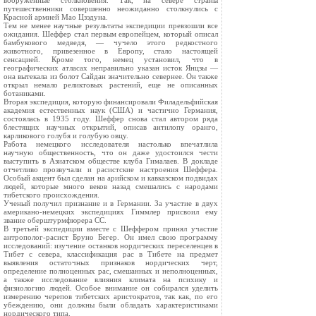
вооруженные столкновения. Так, на севере страны
путешественники совершенно неожиданно столкнулись с
Красной армией Мао Цзэдуна.
Тем не менее научные результаты экспедиции превзошли все
ожидания. Шеффер стал первым европейцем, который описал
бамбукового медведя, — чучело этого редкостного
животного, привезенное в Европу, стало настоящей
сенсацией. Кроме того, немец установил, что в
географических атласах неправильно указан исток Янцзы —
она вытекала из болот Сайдан значительно севернее. Он также
открыл немало реликтовых растений, еще не описанных
ботаниками.
Вторая экспедиция, которую финансировали Филадельфийская
академия естественных наук (США) и частично Германия,
состоялась в 1935 году. Шеффер снова стал автором ряда
блестящих научных открытий, описав антилопу оранго,
карликового голубя и голубую овцу.
Работа немецкого исследователя настолько впечатлила
научную общественность, что он даже удостоился чести
выступить в Азиатском обществе клуба Гималаев. В докладе
отчетливо прозвучали и расистские настроения Шеффера.
Особый акцент был сделан на арийском и кавказском подвидах
людей, которые много веков назад смешались с народами
тибетского происхождения.
Ученый получил признание и в Германии. За участие в двух
американо-немецких экспедициях Гиммлер присвоил ему
звание оберштурмфюрера СС.
В третьей экспедиции вместе с Шеффером принял участие
антрополог-расист Бруно Бегер. Он имел свою программу
исследований: изучение останков нордических переселенцев в
Тибет с севера, классификация рас в Тибете на предмет
выявления остаточных признаков нордических черт,
определение полноценных рас, смешанных и неполноценных,
а также исследование влияния климата на психику и
физиологию людей. Особое внимание он собирался уделить
измерению черепов тибетских аристократов, так как, по его
убеждению, они должны были обладать характеристиками
нордического типа.