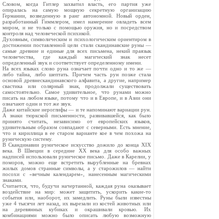
Словом, когда Гитлер захватил власть, его партия уже
опиралась на самую мощную секретную организацию
Германии, возведенную в ранг автономной. Новый орден,
разработанный Гиммлером, имел намерение овладеть всем
миром, и не только с помощью оружия, но и посредством
контроля над человеческой психикой.
Духовным, символическим и психологическим ориентиром в
достижении поставленной цели стали скандинавские руны —
самые древние и единые для всех письмена, некий праязык
человечества, где каждый магический знак несет
определенный звук и соответствует определенному имени.
На всех языках слово руна означает почти одно и то же —
либо тайна, либо шептать. Причем часть рун позже стала
основой древнескандинавского алфавита, а другие, например
свастика или солярный знак, продолжали существовать
самостоятельно. Самое удивительное, что рунами можно
писать на любом языке, потому что и в Европе, и в Азии они
означают один и тот же звук.
Даже китайские иероглифы — и те напоминают вариации рун.
А знаки тюркской письменности, развивавшейся, как было
принято считать, независимо от европейских языков,
удивительным образом совпадают с северными. Есть мнение,
что и кириллица в ее старом варианте кое в чем похожа на
руническую систему.
В Скандинавии руническое искусство дожило до конца XIX
века. В Швеции в середине XX века для особо важных
надписей использовали руническое письмо. Даже в Карелии, у
поморов, можно еще встретить вырубленные на бревнах
жилых домов странные символы, а у старожилов — найти
посохи с «вечным календарем», нанесенным магическими
знаками.
Считается, что, будучи начертанной, каждая руна оказывает
воздействие на мир: может защитить, ускорить какие-то
события или, наоборот, их замедлить. Руны были известны
уже 4 тысячи лет назад, их вырезали из костей животных или
на деревянных кубиках и окрашивали кровью. Их
комбинациями можно было описать любую возможную