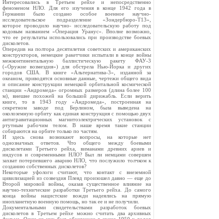
Интересовались в Третьем рейхе и непосредственно
феноменом НЛО. Для его изучения в конце 1942 года в
Германии было создано особое военное научно-
исследовательское подразделение «Зондербюро-Т13»,
которое проводило научно- исследовательскую работу под
кодовым названием «Операция Уранус». Вполне возможно,
что ее результаты использовались при производстве боевых
дисколетов.
Опередив на полтора десятилетия советских и американских
конструкторов, немецкие ракетчики испытали в конце войны
межконтинентальную баллистическую ракету ФАУ-3
(«Оружие возмездия») для обстрела Нью-Йорка и других
городов США. В книге «Альтернатива-3», изданной за
океаном, приводятся основные данные, чертежи общего вида
и описание конструкции немецкой орбитальной космической
станции «Андромеда» огромных размеров (длина более 100
м), внешне похожей на большой дирижабль. Если верить
книге, то в 1943 году «Андромеда», построенная на
секретном заводе под Берлином, была выведена на
околоземную орбиту как единая конструкция с помощью двух
антигравитационных магнитоэлектрических установок с
ртутным рабочим телом. В наше время такие станции
собираются на орбите только по частям.
И здесь снова возникают вопросы, на которые нет
однозначных ответов. Что общего между боевыми
дисколетами Третьего рейха, виманами древних ариев и
индусов и современными НЛО? Был ли немцами совершен
захват потерпевшего аварию НЛО, что послужило толчком к
созданию собственных дисколетов?
Некоторые уфологи считают, что контакт с внеземной
цивилизацией из созвездия Плеяд произошел давно — еще до
Второй мировой войны, оказав существенное влияние на
научно-технические разработки Третьего рейха. До самого
конца войны нацистские вожди надеялись на прямую
инопланетную военную помощь, но так ее и не получили.
Документальными свидетельствами разработок боевых
дисколетов в Третьем рейхе можно считать два архивных