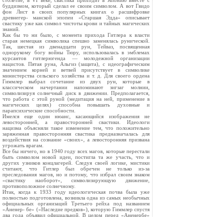
столетие, в VI веке, свастика приходит в Японию вместе с
буддизмом, который сделал ее своим символом. А вот Гвидо
фон Лист в своих популярных книгах о расшифровке
древнегер- манской эпопеи «Старшая Эдда» описывает
свастику уже как символ чистоты крови и тайных магических
знаний.
Как бы то ни было, с момента прихода Гитлера к власти
старая немецкая символика спешно заменялась рунической.
Так, шестая из двенадцати рун, Тейваз, посвященная
однорукому богу войны Тюру, использовалась в эмблемах
курсантов гитлерюгенда — молодежной организации
нацистов. Пятая руна, Альгиз (защита), с идеографическим
значением корней и ветвей присутствует в символике
министерства сельского хозяйства и т. д. Для своего ордена
Гиммлер выбрал сочетание из двух рун, которые в
классическом начертании напоминают зигзаг молнии,
символизируя солнечный диск в движении. Предполагается,
что работа с этой руной (медитация на ней, применение в
магических целях) способна повышать духовные и
парапсихические способности.
Имелся еще один нюанс, касающийся изображения не
левосторонней, а правосторонней свастики. Идеологи
нацизма объясняли такое изменение тем, что положительно
заряженная правосторонняя свастика предназначалась для
воздействия на сознание «своих», а левосторонняя призвана
угрожать врагам.
Все бы ничего, но в 1940 году всех магов, которые перестали
быть символом новой идеи, постигла та же участь, что и
других узников концлагерей. Следуя своей логике, мистики
считают, что Гитлер был обречен не только из-за
преследования магов, но и потому, что избрал своим знаком
«свастику наоборот», символизирующую движение,
противоположное солнечному.
Итак, когда к 1933 году идеологическая почва была уже
полностью подготовлена, возникла одна из самых необычных
официальных организаций Третьего рейха под названием
«Аненер- бе» («Наследие предков»), которую Гиммлер спустя
два года объявил официальной. В целом перед «Аненербе»