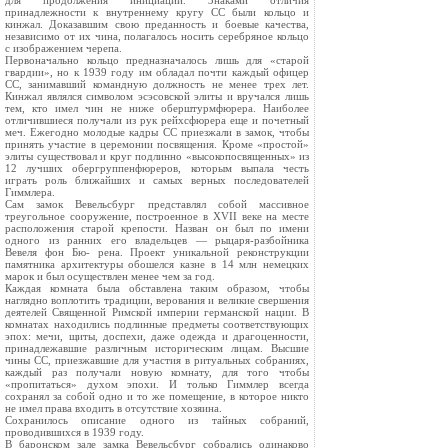
для продолжения инициации. Знаками отличия
принадлежности к внутреннему кругу СС были кольцо и
кинжал. Доказавшим свою преданность и боевые качества,
независимо от их чина, полагалось носить серебряное кольцо
с изображением черепа.
Первоначально кольцо предназначалось лишь для «старой
гвардии», но к 1939 году им обладал почти каждый офицер
СС, занимавший командную должность не менее трех лет.
Кинжал являлся символом эсэсовской элиты и вручался лишь
тем, кто имел чин не ниже оберштурмфюрера. Наиболее
отличившиеся получали из рук рейхсфюрера еще и почетный
меч. Ежегодно молодые кадры СС приезжали в замок, чтобы
принять участие в церемонии посвящения. Кроме «простой»
элиты существовал и круг подлинно «высокопосвященных» из
12 лучших обергруппенфюреров, которым выпала честь
играть роль ближайших и самых верных последователей
Гиммлера.
Сам замок Вевельсбург представлял собой массивное
треугольное сооружение, построенное в XVII веке на месте
расположения старой крепости. Назван он был по имени
одного из ранних его владельцев — рыцаря-разбойника
Вевеля фон Бю- рена. Проект уникальной реконструкции
памятника архитектуры обошелся казне в 14 млн немецких
марок и был осуществлен менее чем за год.
Каждая комната была обставлена таким образом, чтобы
наглядно воплотить традиции, верования и великие свершения
деятелей Священной Римской империи германской нации. В
комнатах находились подлинные предметы соответствующих
эпох: мечи, щиты, доспехи, даже одежда и драгоценности,
принадлежавшие различным историческим лицам. Высшие
чины СС, приезжавшие для участия в ритуальных собраниях,
каждый раз получали новую комнату, для того чтобы
«пропитаться» духом эпохи. И только Гиммлер всегда
сохранял за собой одно и то же помещение, в которое никто
не имел права входить в отсутствие хозяина.
Сохранилось описание одного из тайных собраний,
проводившихся в 1939 году.
В баронском зале замка Вевельсбург собрались одинаково