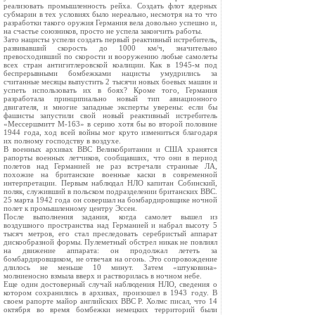
реализовать промышленность рейха. Создать флот ядерных
субмарин в тех условиях было нереально, несмотря на то что
разработки такого оружия Германия вела довольно успешно и,
на счастье союзников, просто не успела закончить работы.
Зато нацисты успели создать первый реактивный истребитель,
развивавший скорость до 1000 км/ч, значительно
превосходивший по скорости и вооружению любые самолеты
всех стран антигитлеровской коалиции. Как в 1945-м под
беспрерывными бомбежками нацисты умудрились за
считанные месяцы выпустить 2 тысячи новых боевых машин и
успеть использовать их в боях? Кроме того, Германия
разработала принципиально новый тип авиационного
двигателя, и многие западные эксперты уверены: если бы
фашисты запустили свой новый реактивный истребитель
«Мессершмитт М-163» в серию хотя бы во второй половине
1944 года, ход всей войны мог круто измениться благодаря
их полному господству в воздухе.
В военных архивах ВВС Великобритании и США хранятся
рапорты военных летчиков, сообщавших, что они в период
полетов над Германией не раз встречали странные ЛА,
похожие на британские военные каски в современной
интерпретации. Первым наблюдал НЛО капитан Собинский,
поляк, служивший в польском подразделении британских ВВС.
25 марта 1942 года он совершал на бомбардировщике ночной
полет к промышленному центру Эссен.
После выполнения задания, когда самолет вышел из
воздушного пространства над Германией и набрал высоту 5
тысяч метров, его стал преследовать серебристый аппарат
дискообразной формы. Пулеметный обстрел никак не повлиял
на движение аппарата: он продолжал лететь за
бомбардировщиком, не отвечая на огонь. Это сопровождение
длилось не меньше 10 минут. Затем «штуковина»
молниеносно взмыла вверх и растворилась в ночном небе.
Еще один достоверный случай наблюдения НЛО, сведения о
котором сохранились в архивах, произошел в 1943 году. В
своем рапорте майор английских ВВС Р. Холмс писал, что 14
октября во время бомбежки немецких территорий были