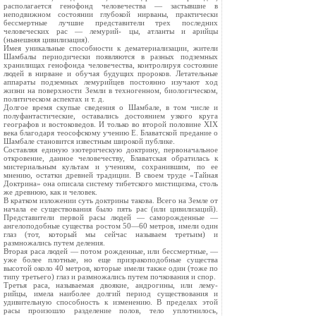
располагается генофонд человечества — застывшие в
неподвижном состоянии глубокой нирваны, практически
бессмертные лучшие представители трех последних
человеческих рас — лемурий- цы, атланты и арийцы
(нынешняя цивилизация).
Имея уникальные способности к дематериализации, жители
Шамбалы периодически появляются в разных подземных
хранилищах генофонда человечества, контролируя состояние
людей в нирване и обучая будущих пророков. Летательные
аппараты подземных лемурийцев постоянно изучают ход
жизни на поверхности Земли в техногенном, биологическом,
политическом аспектах и т. д.
Долгое время скупые сведения о Шамбале, в том числе и
полуфантастические, оставались достоянием узкого круга
географов и востоковедов. И только во второй половине XIX
века благодаря теософскому учению Е. Блаватской предание о
Шамбале становится известным широкой публике.
Составляя единую эзотерическую доктрину, первоначальное
откровение, данное человечеству, Блаватская обратилась к
мистериальным культам и учениям, сохранившим, по ее
мнению, остатки древней традиции. В своем труде «Тайная
Доктрина» она описала систему тибетского мистицизма, столь
же древнюю, как и человек.
В кратком изложении суть доктрины такова. Всего на Земле от
начала ее существования было пять рас (или цивилизаций).
Представители первой расы людей — саморожденные —
ангелоподобные существа ростом 50—60 метров, имели один
глаз (тот, который мы сейчас называем третьим) и
размножались путем деления.
Вторая раса людей — потом рожденные, или бессмертные, —
уже более плотные, но еще призракоподобные существа
высотой около 40 метров, которые имели также один (тоже по
типу третьего) глаз и размножались путем почкования и спор.
Третья раса, называемая двоякие, андрогины, или лему-
рийцы, имела наиболее долгий период существования и
удивительную способность к изменению. В пределах этой
расы произошло разделение полов, тело уплотнилось,