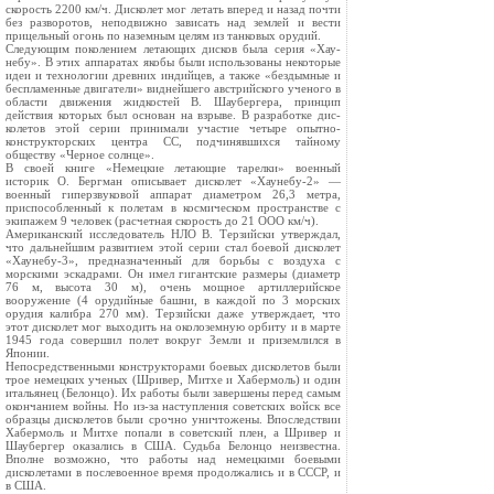
скорость 2200 км/ч. Дисколет мог летать вперед и назад почти
без разворотов, неподвижно зависать над землей и вести
прицельный огонь по наземным целям из танковых орудий.
Следующим поколением летающих дисков была серия «Хау-
небу». В этих аппаратах якобы были использованы некоторые
идеи и технологии древних индийцев, а также «бездымные и
беспламенные двигатели» виднейшего австрийского ученого в
области движения жидкостей В. Шаубергера, принцип
действия которых был основан на взрыве. В разработке дис-
колетов этой серии принимали участие четыре опытно-
конструкторских центра СС, подчинявшихся тайному
обществу «Черное солнце».
В своей книге «Немецкие летающие тарелки» военный
историк О. Бергман описывает дисколет «Хаунебу-2» —
военный гиперзвуковой аппарат диаметром 26,3 метра,
приспособленный к полетам в космическом пространстве с
экипажем 9 человек (расчетная скорость до 21 ООО км/ч).
Американский исследователь НЛО В. Терзийски утверждал,
что дальнейшим развитием этой серии стал боевой дисколет
«Хаунебу-3», предназначенный для борьбы с воздуха с
морскими эскадрами. Он имел гигантские размеры (диаметр
76 м, высота 30 м), очень мощное артиллерийское
вооружение (4 орудийные башни, в каждой по 3 морских
орудия калибра 270 мм). Терзийски даже утверждает, что
этот дисколет мог выходить на околоземную орбиту и в марте
1945 года совершил полет вокруг Земли и приземлился в
Японии.
Непосредственными конструкторами боевых дисколетов были
трое немецких ученых (Шривер, Митхе и Хабермоль) и один
итальянец (Белонцо). Их работы были завершены перед самым
окончанием войны. Но из-за наступления советских войск все
образцы дисколетов были срочно уничтожены. Впоследствии
Хабермоль и Митхе попали в советский плен, а Шривер и
Шаубергер оказались в США. Судьба Белонцо неизвестна.
Вполне возможно, что работы над немецкими боевыми
дисколетами в послевоенное время продолжались и в СССР, и
в США.