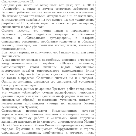
Секретное оружие СС
Сегодня уже никто не оспаривает тот факт, что в НИИ
«Аненербе», а также в других секретных лабораториях
Германии работали многие талантливые инженеры и ученые.
Но какими дополнительными материалами они пользовались,
за исключением новейших на тот период научно-технических
разработок? По крайней мере, так ставят вопрос историки,
специалисты и даже уфологи.
Скажем, известно, что немцы нашли и переправили в
Германию древние индийские манускрипты «Виманика
шастра» и «Самарангана сутрадхаран», в которых
описывались совершенно необычные технологии и образцы
техники, имеющие, как полагают исследователи, внеземное
происхождение.
Если этому верить, то получается, что Гитлеру помогали сами
высшие силы.
А как иначе относиться к подробному описанию огромного
воздушно-космического корабля «Шакуна виманас»,
напоминающего своим внешним видом современные
космические корабли многоразового использования (типа
«Шаттл» и «Буран»)? Как утверждалось, он способен летать
не только в пределах Солнечной системы, но и к звездам.
Одним из активных элементов его двигательной установки
была ртуть или ее пары.
В справочных данных из архивов Третьего рейха говорилось,
что ученые «Аненербе» сумели расшифровать некоторые
древние оккультные ключи (магические формулы, заклинания,
специальные обряды), позволяющие установить контакт с
неизвестными источниками (немцы их называли Умами
Внешними, или Чужими).
Современные исследователи биолокационных методов
хорошо знают, что самыми лучшими контактерами являются
женщины, поэтому работа с «ключами» была поручена
женщинам-контактерам (в частности, упоминается имя Марии
Отте). Сеансы связи с Умами Внешними проводились в разных
городах Германии в специально оборудованных и строго
охраняемых помещениях, приближение к которым, пусть