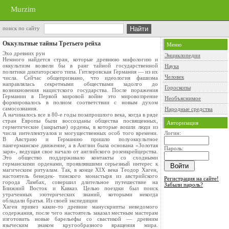
Murzim
поиск по сайту
Оккультные тайны Третьего рейxа
Меню
Эхо древних рун
Энциклопедии
Немного найдется стран, которые древнюю мифологию и
оккультизм возвели бы в ранг тайной государственной
Наука
политики диктаторского типа. Гитлеровская Германия — из их
Человек
числа. Сейчас общепризнано, что идеология фашизма
направлялась секретными обществами задолго до
Гороскопы
возникновения нацистского государства. После поражения
Германии в Первой мировой войне это мировоззрение
Необъяснимое
формировалось в полном соответствии с новым духом
самосознания.
Народные средства
А начиналось все в 80-е годы позапрошлого века, когда в ряде
стран Европы были воссозданы общества посвященных,
Авторизация
герметические (закрытые) ордены, в которые вошли люди из
числа интеллектуалов и могущественных особ того времени.
Логин:
В Австрию и Германию пришло полуоккультное
пангерманское движение, а в Англии была основана «Золотая
Пароль:
заря», ведущая свое начало от английского розенкрейцерства.
Это общество поддерживало контакты со сходными
германскими орденами, проявлявшими серьезный интерес к
магическим ритуалам. Так, в конце XIX века Теодор Хаген,
настоятель бенедек- тинского монастыря из австрийского
Регистрация на сайте!
города Ламбах, совершил длительное путешествие на
Забыли пароль?
Ближний Восток и Кавказ. Целью поездки был поиск
утраченных эзотерических знаний, которыми некогда
обладали братья. Из своей экспедиции
Хаген привез какие-то древние манускрипты неведомого
содержания, после чего настоятель заказал местным мастерам
изготовить новые барельефы со свастикой — древним
языческим знаком кругообразного вращения мира.