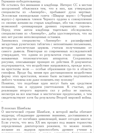
Германии-победительницы.
Не остались без внимания и кладбища. Интерес СС к местам
захоронений объяснялся тем, что в них, как утверждали
специалисты из «Аненербе», пребывают духи мертвых.
Эсэсовская еженедельная газета «Шварце корпс» («Черный
корпус») призывала членов Черного ордена к совокуплению
со своими женами на старых кладбищах, ибо так становилась
возможной «реинкарнация древних германских героев».
Перед этим актом кладбища тщательно обследовались
специалистами из «Аненербе», дабы удостовериться, что на
них нет расово неполноценных останков.
Занимались специалисты «Аненербе» и расшифровкой
загадочных рунических табличек с непонятными письменами,
которые католическая церковь считала полученными от
самого дьявола. Некоторые из современных исследователей
утверждают, что одним из результатов стало создание так
называемых техномагических аппаратов. Сохранились
рисунки, описывающие принцип их действия. В документах
подчеркивается, что воздействие направлялось, прежде всего,
на кристаллы воли — особые образования где-то в области
гипофиза. Вроде бы, меняя при дистанционном воздействии
форму этих кристаллов, можно было заставить подчиняться
любого человека или даже поменять ему психику!
Понятно, что подобные идеи могут быть как средством
познания, так и орудием уничтожения. К счастью, для
реализации второго варианта сил у рейха не хватило,
несмотря на все властные и мистические предпосылки, о чем
свидетельствуют хотя бы результаты Второй мировой войны.
-
В поисках Шамбалы
О мистической стране Шамбале, в которой якобы обитают
мудрецы; обладающие древними знаниями, доставшимися в
наследство от погибших цивилизаций, знают сегодня многие.
Если учесть, что весь XX век прошел под знаком торжества
определенных диктаторских режимов, то можно понять
желание их лидеров приспособить древнее учение к