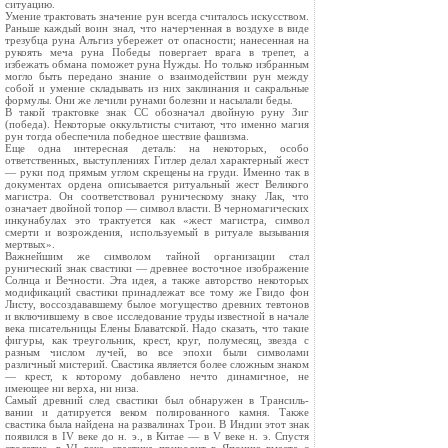
ситуацию.
Умение трактовать значение рун всегда считалось искусством.
Раньше каждый воин знал, что начерченная в воздухе в виде
трезубца руна Алъгиз убережет от опасности; нанесенная на
рукоять меча руна Победы повергает врага в трепет, а
избежать обмана поможет руна Нужды. Но только избранным
могло быть передано знание о взаимодействии рун между
собой и умение складывать из них заклинания и сакральные
формулы. Они же лечили рунами болезни и насылали беды.
В такой трактовке знак СС обозначал двойную руну Зиг
(победа). Некоторые оккультисты считают, что именно магия
рун тогда обеспечила победное шествие фашизма.
Еще одна интересная деталь: на некоторых, особо
ответственных, выступлениях Гитлер делал характерный жест
— руки под прямым углом скрещены на груди. Именно так в
документах ордена описывается ритуальный жест Великого
магистра. Он соответствовал руническому знаку Лак, что
означает двойной топор — символ власти. В черномагических
инкунабулах это трактуется как «жест магистра, символ
смерти и возрождения, используемый в ритуале вызывания
мертвых».
Важнейшим же символом тайной организации стал
рунический знак свастики — древнее восточное изображение
Солнца и Вечности. Эта идея, а также авторство некоторых
модификаций свастики принадлежат все тому же Гвидо фон
Листу, воссоздававшему былое могущество древних тевтонов
и включившему в свое исследование труды известной в начале
века писательницы Елены Блаватской. Надо сказать, что такие
фигуры, как треугольник, крест, круг, полумесяц, звезда с
разным числом лучей, во все эпохи были символами
различный мистерий. Свастика является более сложным знаком
— крест, к которому добавлено нечто динамичное, не
имеющее ни верха, ни низа.
Самый древний след свастики был обнаружен в Трансиль-
вании и датируется веком полированного камня. Также
свастика была найдена на развалинах Трои. В Индии этот знак
появился в IV веке до н. э., в Китае — в V веке н. э. Спустя