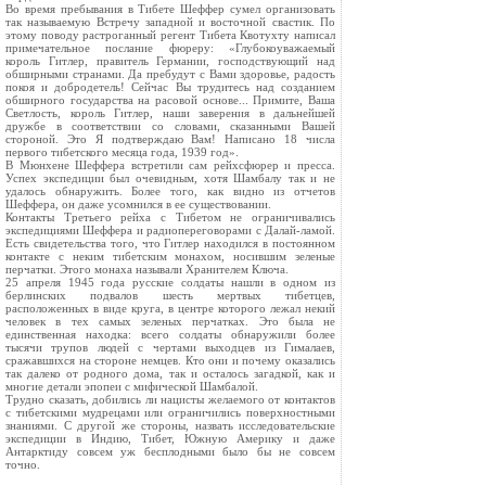
Во время пребывания в Тибете Шеффер сумел организовать
так называемую Встречу западной и восточной свастик. По
этому поводу растроганный регент Тибета Квотухту написал
примечательное послание фюреру: «Глубокоуважаемый
король Гитлер, правитель Германии, господствующий над
обширными странами. Да пребудут с Вами здоровье, радость
покоя и добродетель! Сейчас Вы трудитесь над созданием
обширного государства на расовой основе... Примите, Ваша
Светлость, король Гитлер, наши заверения в дальнейшей
дружбе в соответствии со словами, сказанными Вашей
стороной. Это Я подтверждаю Вам! Написано 18 числа
первого тибетского месяца года, 1939 год».
В Мюнхене Шеффера встретили сам рейхсфюрер и пресса.
Успех экспедиции был очевидным, хотя Шамбалу так и не
удалось обнаружить. Более того, как видно из отчетов
Шеффера, он даже усомнился в ее существовании.
Контакты Третьего рейха с Тибетом не ограничивались
экспедициями Шеффера и радиопереговорами с Далай-ламой.
Есть свидетельства того, что Гитлер находился в постоянном
контакте с неким тибетским монахом, носившим зеленые
перчатки. Этого монаха называли Хранителем Ключа.
25 апреля 1945 года русские солдаты нашли в одном из
берлинских подвалов шесть мертвых тибетцев,
расположенных в виде круга, в центре которого лежал некий
человек в тех самых зеленых перчатках. Это была не
единственная находка: всего солдаты обнаружили более
тысячи трупов людей с чертами выходцев из Гималаев,
сражавшихся на стороне немцев. Кто они и почему оказались
так далеко от родного дома, так и осталось загадкой, как и
многие детали эпопеи с мифической Шамбалой.
Трудно сказать, добились ли нацисты желаемого от контактов
с тибетскими мудрецами или ограничились поверхностными
знаниями. С другой же стороны, назвать исследовательские
экспедиции в Индию, Тибет, Южную Америку и даже
Антарктиду совсем уж бесплодными было бы не совсем
точно.