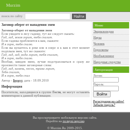
Murzim
поиск по сайту
Заговор-оберег от нападения змеи
Меню
Заговор-оберег от нападения змеи
Энциклопедии
Если увидите в лесу гадюку, тут же следует сказать:
Гад, гад, земля горит, тебя спалит.
Наука
Если гадюка приблизится к вам, скажите:
Человек
И я горю, тебя спалю.
Если вы купаетесь в реке или в озере и к вам в этот момент
Гороскопы
подплыла змея, тут же скажите:
Гад, гад, гад, вода горит, тебя спалит,
Необъяснимое
И я горю, тебя спалю.
Вообще, завидев змею, лучше подстраховаться и сразу же
Народные средства
произнести такие заговорные слова:
Гад, гад, камень, песок, трава горит,
Авторизация
Тебя спалит,
И я горю, тебя спал
Логин:
Автор -
Беркут
, дата - 18.09.2010
Пароль:
Информация
Посетители, находящиеся в группе
Гости
, не могут оставлять
комментарии к данной публикации.
Регистрация на сайте!
Забыли пароль?
Вы просматриваете мобильную версию сайта.
Перейти на
полную версию
© Murzim.Ru 2009-2015.