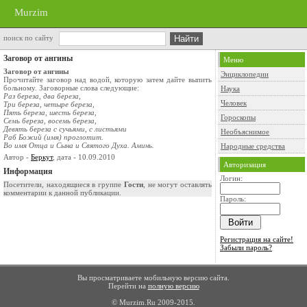
Murzim
поиск по сайту
Заговор от ангины
Меню
Заговор от ангины
Энциклопедии
Прочитайте заговор над водой, которую затем дайте выпить
больному. Заговорные слова следующие:
Наука
Раз береза, два береза,
Человек
Три береза, четыре береза,
Пять береза, шесть береза,
Гороскопы
Семь береза, восемь береза,
Девять береза с сучьями, с листьями
Необъяснимое
Раб Божий (имя) проглотит.
Во имя Отца и Сына и Святого Духа. Аминь.
Народные средства
Автор -
Беркут
, дата - 10.09.2010
Авторизация
Информация
Логин:
Посетители, находящиеся в группе
Гости
, не могут оставлять
комментарии к данной публикации.
Пароль:
Регистрация на сайте!
Забыли пароль?
Вы просматриваете мобильную версию сайта.
Перейти на
полную версию
© Murzim.Ru 2009-2015.