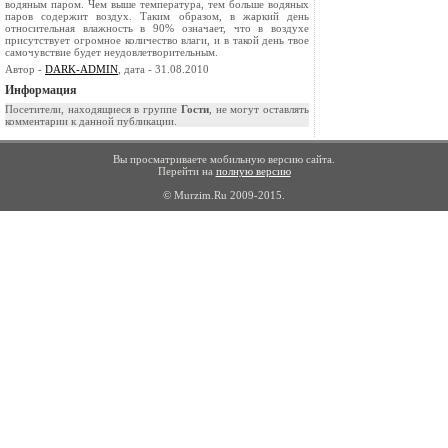
водяным паром. Чем выше темпера­тура, тем больше водяных
паров содержит воздух. Таким образом, в жаркий день
относительная влажность в 90% означает, что в воздухе
присут­ствует огромное количество влаги, и в такой день твое
самочувствие будет неудовлетворительным.
Автор -
DARK-ADMIN
, дата - 31.08.2010
Информация
Посетители, находящиеся в группе
Гости
, не могут оставлять
комментарии к данной публикации.
Вы просматриваете мобильную версию сайта.
Перейти на
полную версию
© Murzim.Ru 2009-2015.