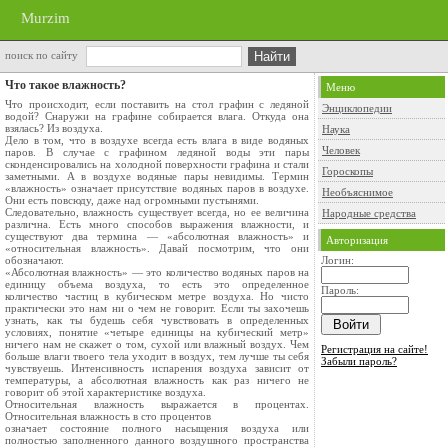
Murzim
поиск по сайту
Что такое влажность?
Меню
Что происходит, если поставить на стол графин с ледяной
Энциклопедии
водой? Снаружи на графине соби­рается влага. Откуда она
взялась? Из воздуха.
Наука
Дело в том, что в воздухе всегда есть влага в виде водяных
Человек
паров. В случае с графином ледя­ной воды эти пары
сконденсировались на холод­ной поверхности графина и стали
Гороскопы
заметными. А в воздухе водяные пары невидимы. Термин
«влаж­ность» означает присутствие водяных паров в воз­духе.
Необъяснимое
Они есть повсюду, даже над огромными пу­стынями.
Следовательно, влажность существует всегда, но ее величина
Народные средства
различна. Есть много способов выражения влажности, и
существуют два терми­на — «абсолютная влажность» и
Авторизация
«относительная влажность». Давай посмотрим, что они
обознача­ют.
Логин:
«Абсолютная влажность» — это количество во­дяных паров на
единицу объема воздуха, то есть это определенное
Пароль:
количество частиц в кубиче­ском метре воздуха. Но чисто
практически это нам ни о чем не говорит. Если ты захочешь
уз­нать, как ты будешь себя чувствовать в опреде­ленных
условиях, понятие «четыре единицы на кубический метр»
ничего нам не скажет о том, сухой или влажный воздух. Чем
Регистрация на сайте!
больше влаги твоего тела уходит в воздух, тем лучше ты себя
Забыли пароль?
чувствуешь. Интенсивность испарения воздуха за­висит от
температуры, а абсолютная влажность как раз ничего не
говорит об этой характеристике воздуха.
Относительная влажность выражается в про­центах.
Относительная влажность в сто процентов
означает состояние полного насыщения воздуха или
полностью заполненного данного воздушного пространства