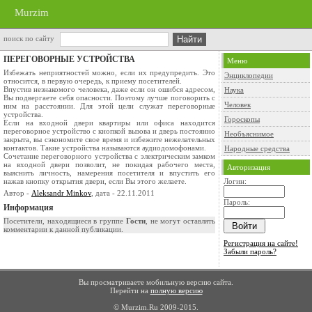
Murzim
поиск по сайту
ПЕРЕГОВОРНЫЕ УСТРОЙСТВА
Меню
Избежать неприятностей можно, если их предупредить. Это
Энциклопедии
относится, в первую очередь, к приему посетителей.
Впустив незнакомого человека, даже если он ошибся адресом,
Наука
Вы подвергаете себя опасности. Поэтому лучше поговорить с
Человек
ним на расстоянии. Для этой цели служат переговорные
устройства.
Гороскопы
Если на входной двери квартиры или офиса находится
переговорное устройство с кнопкой вызова и дверь постоянно
Необъяснимое
закрыта, вы сэкономите свое время и избежите нежелательных
контактов. Такие устройства называются аудиодомофонами.
Народные средства
Сочетание переговорного устройства с электрическим замком
на входной двери позволит, не покидая рабочего места,
Авторизация
выяснить личность, намерения посетителя и впустить его
нажав кнопку открытия двери, если Вы этого желаете.
Логин:
Автор -
Aleksandr Minkov
, дата - 22.11.2011
Пароль:
Информация
Посетители, находящиеся в группе
Гости
, не могут оставлять
комментарии к данной публикации.
Регистрация на сайте!
Забыли пароль?
Вы просматриваете мобильную версию сайта.
Перейти на
полную версию
© Murzim.Ru 2009-2015.