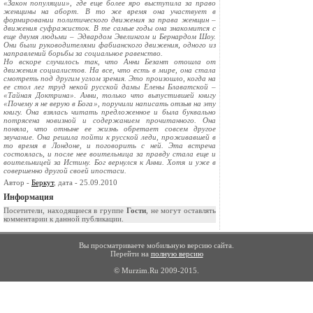
«Закон популяции», где еще более яро выступила за право
женщины на аборт. В то же время она участвует в
формировании политического движения за права женщин –
движения суфражисток. В те самые годы она знакомится с
еще двумя людьми – Эдвардом Эвелингом и Бернардом Шоу.
Они были руководителями фабианского движения, одного из
направлений борьбы за социальное равенство.
Но вскоре случилось так, что Анни Безант отошла от
движения социалистов. На все, что есть в мире, она стала
смотреть под другим углом зрения. Это произошло, когда на
ее стол лег труд некой русской дамы Елены Блаватской –
«Тайная Доктрина». Анни, только что выпустившей книгу
«Почему я не верую в Бога», поручили написать отзыв на эту
книгу. Она взялась читать предложенное и была буквально
потрясена новизной и содержанием прочитанного. Она
поняла, что отныне ее жизнь обретает совсем другое
звучание. Она решила пойти к русской леди, проживавшей в
то время в Лондоне, и поговорить с ней. Эта встреча
состоялась, и после нее воительница за правду стала еще и
воительницей за Истину. Бог вернулся к Анни. Хотя и уже в
совершенно другой своей ипостаси.
Автор -
Беркут
, дата - 25.09.2010
Информация
Посетители, находящиеся в группе
Гости
, не могут оставлять
комментарии к данной публикации.
Вы просматриваете мобильную версию сайта.
Перейти на
полную версию
© Murzim.Ru 2009-2015.