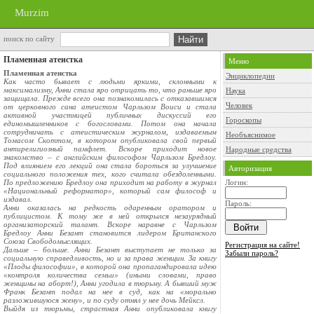
Murzim
поиск по сайту
Пламенная атеистка
Меню
Пламенная атеистка
Энциклопедии
Как часто бывает с людьми яркими, склонными к
максимализму, Анни стала яро отрицать то, что раньше яро
Наука
защищала. Прежде всего она познакомилась с отказавшимся
Человек
от церковного сана атеистом Чарльзом Воиси и стала
активной участницей публичных дискуссий его
Гороскопы
единомышленников с богословами. Потом она начала
сотрудничать с атеистическим журналом, издаваемым
Необъяснимое
Томасом Скоттом, в котором опубликовала свой первый
антирелигиозный памфлет. Вскоре приходит новое
Народные средства
знакомство – с английским философом Чарльзом Бредлоу.
Под влиянием его лекций она стала бороться за улучшение
Авторизация
социального положения тех, кого считала обездоленными.
По предложению Бредлоу она приходит на работу в журнал
Логин:
«Национальный реформатор», который сам философ и
издавал.
Пароль:
Анни оказалась на редкость одаренным оратором и
публицистом. К тому же в ней открылся незаурядный
организаторский талант. Вскоре наравне с Чарльзом
Бредлоу Анни Безант становится лидером Британского
Союза Свободомыслящих.
Регистрация на сайте!
Дальше – больше. Анни Безант выступает не только за
Забыли пароль?
социальную справедливость, но и за права женщин. За книгу
«Плоды философии», в которой она пропагандировала идею
«контроля количества семьи» (иными словами, право
женщины на аборт!), Анни угодила в тюрьму. А бывший муж
Франк Безант подал на нее в суд, как на «морально
разложившуюся жену», и по суду отнял у нее дочь Мейксл.
Выйдя из тюрьмы, страстная Анни опубликовала книгу