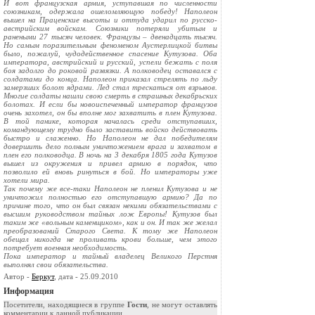
И вот французская армия, уступавшая по численности
союзникам, одержала ошеломляющую победу! Наполеон
вышел на Праценские высоты и оттуда ударил по русско-
австрийским войскам. Союзники потеряли убитым и
ранеными 27 тысяч человек. Французы – двенадцать тысяч.
Но самым поразительным феноменом Аустерлицкой битвы
было, пожалуй, чудодейственное спасение Кутузова. Оба
императора, австрийский и русский, успели бежать с поля
боя задолго до роковой развязки. А полководец оставался с
солдатами до конца. Наполеон приказал стрелять по льду
замерзших болот ядрами. Лед стал трескаться от взрывов.
Многие солдаты нашли свою смерть в страшных декабрьских
болотах. И если бы новоиспеченный император французов
очень захотел, он бы вполне мог захватить в плен Кутузова.
В той панике, которая началась среди отступавших,
командующему трудно было заставить войско действовать
быстро и слаженно. Но Наполеон не дал победителям
довершить дело полным уничтожением врага и захватом в
плен его полководца. В ночь на 3 декабря 1805 года Кутузов
вышел из окружения и привел армию в порядок, что
позволило ей вновь ринуться в бой. Но императоры уже
хотели мира.
Так почему же все-таки Наполеон не пленил Кутузова и не
уничтожил полностью его отступавшую армию? Да по
причине того, что он был связан некими обязательствами с
высшим руководством тайных лож Европы! Кутузов был
таким же «вольным каменщиком», как и он. И так же желал
преобразований Старого Света. К тому же Наполеон
обещал никогда не проливать крови больше, чем этого
потребует военная необходимость.
Пока император и тайный владелец Великого Перстня
выполнял свои обязательства.
Автор -
Беркут
, дата - 25.09.2010
Информация
Посетители, находящиеся в группе
Гости
, не могут оставлять
комментарии к данной публикации.