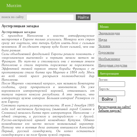
Murzim
поиск по сайту
Аустерлицкая загадка
Меню
Аустерлицкая загадка
Энциклопедии
С приходом Наполеона к власти антифранцузские
настроения в Европе только усилились. Монархи всех стран
Наука
сразу же ощутили, что теперь будут иметь дело с сильным
Человек
человеком. И он сделает страну куда более сильной, чем она
была раньше.
Гороскопы
Силы объединенной феодальной Европы решили покончить с
«корсиканским выскочкой» и первыми начали натиск на
Необъяснимое
Францию. Но тут-то и столкнулись они с военным гением
Наполеона и стали терпеть поражение за поражением.
Народные средства
Эффектной точкой первого этапа борьбы Франции с ее
противниками стала битва при Маренго в 1804 году. Здесь
Авторизация
во всей своей красе раскрылся полководческий дар
Наполеона.
Логин:
После Маренго «маленький капрал», как называли Бонапарта
солдаты, сразу превратился в завоевателя. Он уже
Пароль:
короновался императорской короной, отказавшись от
титула первого консула республики. А это значило, что
императору нужна империя. Большая империя! Размером со
всю Европу.
Союзники оценили размеры опасности. И вот 2 декабря 1805
Регистрация на сайте!
года под местечком Аустерлиц (нынешний город Славков в
Забыли пароль?
Словакии) началась битва трех императоров. Наполеона – с
одной стороны, и русского и австрийского – с другой.
Русско-австрийской армией командовал Кутузов. Однако
командование его часто носило номинальный характер.
Потому что в военные дела активно вмешивался Александр
Первый, русский самодержец. Он хотел оставаться
самодержцем и на поле брани чужой страны.