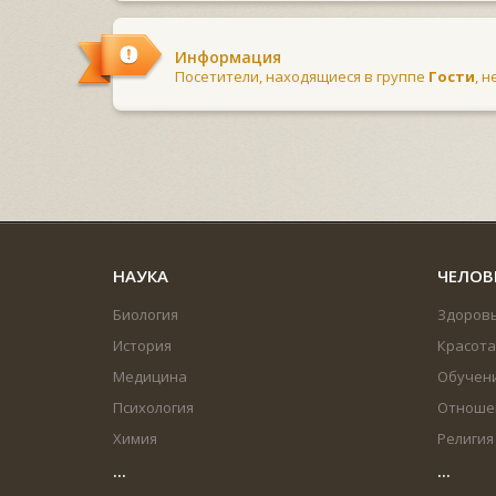
Информация
Посетители, находящиеся в группе
Гости
, 
НАУКА
ЧЕЛОВ
Биология
Здоров
История
Красота
Медицина
Обучен
Психология
Отноше
Химия
Религия
...
...