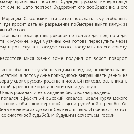
скому присылают портрет будущей русской императрицы
ет к Анне. Зато портрет будоражит его воображение и его
я Морицем Саксонским, пытается посылать ему любовные
г, где просит дать ей разрешение побыстрее выйти замуж за
льный отказ.
 ставшая впоследствии роковой не только для нее, но и для
ств к мужчине. Ради мужчины она готова переступить через
ему в рот, слушать каждое слово, поступать по его совету,
 несостоявшийся жених тоже получил от ворот поворот.
риспособилась к сугубо немецким порядкам, полюбила ранее
 богатым, а потому Анне приходилось выпрашивать деньги на
ора у своих русских родственников. Ей приходилось вникать
усской царевны женщину энергичную и деловую.
! Как в романах. И ее ожидание было вознаграждено.
 попался эффектный высокий кавалер. Звали курляндского
растным любителем верховой езды и ружейной стрельбы. Он
на уже не могла сделать без него и шагу. И поняла, что тот,
л ее счастливой судьбой. И будущим несчастьем России.