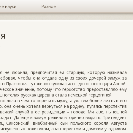
не науки
Разное
ня
х
я не любила, предпочитая ей старшую, которую называла
ребовал, чтобы она отдала одну из своих дочерей замуж за
то Прасковья тут же «откупилась» от дотошного царя Анной.
ческое значение, потому что герцогство предоставляло ему
ышнотелая русская царевна стала немецкой герцогиней.
мышляла в чем-то перечить мужу, а уж тем более лезть в его
р, она очень хотела вернуться на родину, пугаясь перспектив
 всякий случай в ее резиденции – городе Митаве, нынешней
 солдат. Да еще и замуж решили вторично выдать. Претендент
иц Саксонский, внебрачный сын польского короля Августа
 искушенным политиком, авантюристом и дамским угодником.