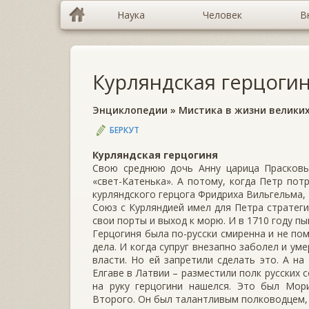
Наука
Человек
В
Курляндская герцоги
Энциклопедии
»
Мистика в жизни велики
БЕРКУТ
Курляндская герцогиня
Свою среднюю дочь Анну царица Прасковь
«свет-Катенька». А потому, когда Петр пот
курляндского герцога Фридриха Вильгельма, 
Союз с Курляндией имел для Петра стратеги
свои порты и выход к морю. И в 1710 году п
Герцогиня была по-русски смиренна и не по
дела. И когда супруг внезапно заболел и уме
власти. Но ей запретили сделать это. А на
Елгаве в Латвии – разместили полк русских
на руку герцогини нашелся. Это был Мор
Второго. Он был талантливым полководцем,