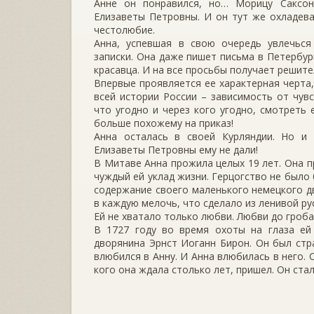
Анне он понравился, но… Морицу Саксон
Елизаветы Петровны. И он тут же охладева
честолюбие.
Анна, успевшая в свою очередь увлечьс
записки. Она даже пишет письма в Петербур
красавца. И на все просьбы получает решите
Впервые проявляется ее характерная черта,
всей истории России – зависимость от чув
что угодно и через кого угодно, смотреть 
больше похожему на приказ!
Анна осталась в своей Курляндии. Но и
Елизаветы Петровны ему не дали!
В Митаве Анна прожила целых 19 лет. Она п
чуждый ей уклад жизни. Герцогство не было
содержание своего маленького немецкого дв
в каждую мелочь, что сделало из ленивой р
Ей не хватало только любви. Любви до гроба
В 1727 году во время охоты на глаза ей
дворянина Эрнст Иоганн Бирон. Он был ст
влюбился в Анну. И Анна влюбилась в него. О
кого она ждала столько лет, пришел. Он ста