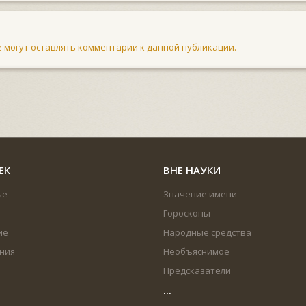
не могут оставлять комментарии к данной публикации.
ЕК
ВНЕ НАУКИ
ье
Значение имени
Гороскопы
ие
Народные средства
ния
Необъяснимое
Предсказатели
...