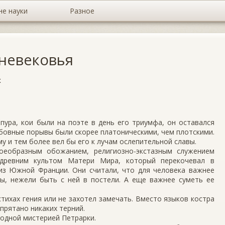
не науки
Разное
невековья
х
пура, кои были на поэте в день его триумфа, он оставался
юбовные порывы были скорее платоническими, чем плотскими.
у и тем более вел бы его к лучам ослепительной славы.
еобразным обожанием, религиозно-экстазным служением
 древним культом Матери Мира, который перекочевал в
из Южной Франции. Они считали, что для человека важнее
цы, нежели быть с ней в постели. А еще важнее суметь ее
стихах гения или не захотел замечать. Вместо языков костра
спрятано никаких терний.
одной мистерией Петрарки.