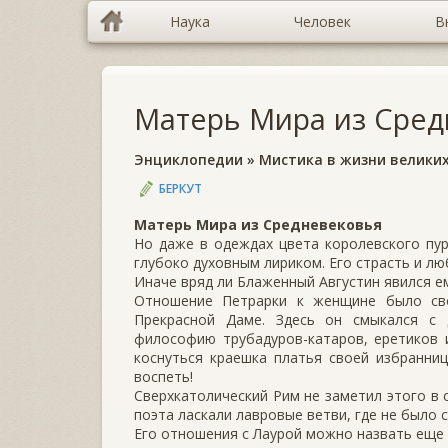
Наука
Человек
В
Матерь Мира из Сред
Энциклопедии
»
Мистика в жизни велики
БЕРКУТ
Матерь Мира из Средневековья
Но даже в одеждах цвета королевского пур
глубоко духовным лириком. Его страсть и л
Иначе вряд ли Блаженный Августин явился ем
Отношение Петрарки к женщине было сво
Прекрасной Даме. Здесь он смыкался с
философию трубадуров-катаров, еретиков 
коснуться краешка платья своей избранни
воспеть!
Сверхкатолический Рим не заметил этого в 
поэта ласкали лавровые ветви, где не было 
Его отношения с Лаурой можно назвать еще 