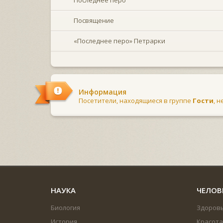
Посвящение
«Последнее перо» Петрарки
Информация
Посетители, находящиеся в группе
Гости
, 
НАУКА
ЧЕЛОВ
Биология
Здоров
История
Красота