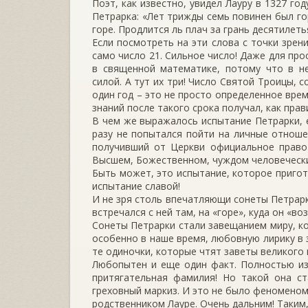
Поэт, как известно, увидел Лауру в 1327 год
Петрарка: «Лет трижды семь повинен был гор
горе. Продлится ль плач за грань десятилеть
Если посмотреть на эти слова с точки зрен
само число 21. Сильное число! Даже для про
в священной математике, потому что в н
силой. А тут их три! Число Святой Троицы,
один год – это не просто определенное врем
знаний после такого срока получал, как пра
В чем же выражалось испытание Петрарки, е
разу не попытался пойти на личные отношен
получивший от Церкви официальное право 
Высшем, Божественном, чуждом человечески
Быть может, это испытание, которое пригот
испытание славой!
И не зря столь впечатляющи сонеты Петрарк
встречался с ней там, на «горе», куда он «воз
Сонеты Петрарки стали завещанием миру, кот
особенно в наше время, любовную лирику в 
те одиночки, которые чтят заветы великого 
Любопытен и еще один факт. Полностью из
притягательная фамилия! Но такой она с
греховный маркиз. И это не было феномено
родственником Лауре. Очень дальним! Таким,