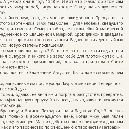
у. А умерла она в году 1348-м. И вот что сказал об этом сам
еть я, амуров раб, ликуя на костре. Она ушла – я дух вознес
я?»
ия тайных наук, то здесь многое зашифровано. Прежде всего
стого картежника. И уж тем более – для человека, сведущего
ем три семерки. Семерка обладает сильнейшей магической
 соединенное со Священной Семеркой. Срок длиной в двадцать
я, это – время некоего испытания. В древности адепт тайных
вило, новую степень посвящения.
го мистериальная суть? Да в том, что за все эти годы он ни
ия с Лаурой и никого не завел себе для плотских утех. Он,
на светскость произведений, оставался при этом в Свете
м инстинктам.
овил для него Блаженный Августин, было даже сложнее, чем
и, написанные им после ухода Лауры в мир иной. Теперь поэт
нес свой дух».
орый, однако, не внял им и погряз в распутстве, превратив,
зарифмованную порнуху! Хотя всегда находились и находятся
итальянца.
бранницу и богиню Петрарки звали Лаура де Сад! Зловеще-
тала только в восемнадцатом веке, когда миру был явлен
м однофамильцев. Маркиз действительно приходился дальним
 как и его творчество по отношению к творчеству Петрарки!