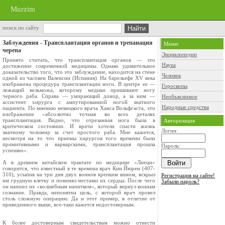
Murzim
поиск по сайту
Заблуждения - Трансплантация органов и трепанация
Меню
черепа
Энциклопедии
Принято считать, что трансплантация органов — это
Наука
достижение современной медицины. Однако удивительное
доказательство того, что это заблуждение, находится на стене
Человек
одной из часовен Валенсии (Испания). На барельефе XV века
изображена процедура трансплантации ноги. В центре ее —
Гороскопы
лежащий вельможа, которому медики пришивают ногу
черного раба. Справа — умирающий донор, а за ним —
Необъяснимое
ассистент хирурга с ампутированной ногой знатного
Народные средства
пациента. По мнению немецкого врача Ханса Вольфгаста, это
изображение «абсолютно точная во всех деталях
трансплантация. Видно, что отрезанная нога была в
Авторизация
критическом состоянии. И врачи хотели спасти жизнь
Логин:
знатному человеку за счет простого раба. Мне кажется,
несмотря на то что приемы хирургов того времени были
примитивными и варварскими, трансплантация прошла
Пароль:
успешно».
А в древнем китайском трактате по медицине «Лиеци»
говорится, что известный в те времена врач Кин Йюрен (407-
310), усыпив на три дня двух воинов крепким вином, вскрыл
Регистрация на сайте!
им грудную клетку и поменял местами их сердца. После чего
Забыли пароль?
он напоил их «волшебным напитком», который вернул воинам
сознание. Правда, непонятна цель, с которой врач провел
столь сложную операцию. Да и этот пример, в отличие от
приведенного выше, все-таки кажется недостоверным.
К более достоверным свидетельствам можно отнести