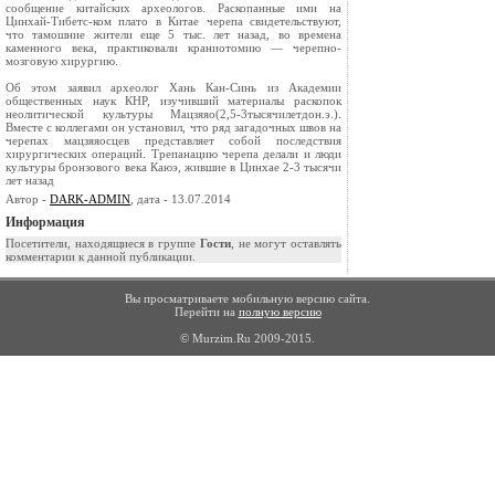
сообщение китайских археологов. Раскопанные ими на
Цинхай-Тибетс-ком плато в Китае черепа свидетельствуют,
что тамошние жители еще 5 тыс. лет назад, во времена
каменного века, практиковали краниотомию — черепно-
мозговую хирургию.
Об этом заявил археолог Хань Кан-Синь из Академии
общественных наук КНР, изучивший материалы раскопок
неолитической культуры Мацзяяо(2,5-3тысячилетдон.э.).
Вместе с коллегами он установил, что ряд загадочных швов на
черепах мацзяяосцев представляет собой последствия
хирургических операций. Трепанацию черепа делали и люди
культуры бронзового века Каюэ, жившие в Цинхае 2-3 тысячи
лет назад
Автор -
DARK-ADMIN
, дата - 13.07.2014
Информация
Посетители, находящиеся в группе
Гости
, не могут оставлять
комментарии к данной публикации.
Вы просматриваете мобильную версию сайта.
Перейти на
полную версию
© Murzim.Ru 2009-2015.