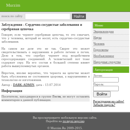
Murzim
поиск по сайту
Заблуждения - Сердечно-сосудистые заболевания и
Меню
серебряная цепочка
Энциклопедии
Говорят, если чернеет серебряная цепочка, то это означает,
Наука
что у человека, который ее носит, есть сердечно-сосудистые
заболевания.
Человек
На самом же деле это не так. Скорее это может
Гороскопы
свидетельствовать о нарушениях в работе печени и почек.
Дело в том, что серебро чернеет под воздействием
Необъяснимое
серосодержащих соединений. А человеческий пот тоже
Народные средства
содержит серу. На его состав в большой степени влияет
работа вышеупомянутых органов.
Авторизация
Впрочем, вполне вероятно, что чернота на цепочке может
Логин:
быть обусловлена не состоянием здоровья, а нарушениями в
технологии ее изготовления.
Пароль:
Автор -
DARK-ADMIN
, дата - 13.07.2014
Информация
Посетители, находящиеся в группе
Гости
, не могут оставлять
комментарии к данной публикации.
Регистрация на сайте!
Забыли пароль?
Вы просматриваете мобильную версию сайта.
Перейти на
полную версию
© Murzim.Ru 2009-2015.