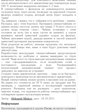
выключить контроллер. Для повторного включения чайника
после автоматического его выключения при температуре воды
100 °C желательно выдержать интервал 1–2 мин.
В электрочайники с фильтром не рекомендуется наливать
холодную воду через носик, поскольку на наружной стороне
фильтра появится осадок, который затем будет попадать в
чашку.
Ты, наверное, слышал, что у чайников есть проблема – накипь.
Расскажу, как с этим бороться. Промывать электрочайники от
накипи можно уксусом: налить три чашки 3 %-ного уксуса и
долить воды отметки «max». Чайник оставляют с этим
составом на ночь (ни в коем случае не кипятят), а утром
выливают, мягкой тряпочкой удаляют осадок на фильтре.
Чайник заполняют водой, дважды кипятят и чистой влажной
тряпочкой протирают внутреннюю поверхность.
Пока родители на работе, можешь проделать эту нехитрую
процедуру. Поверь мне, мама и папа будут довольны такой
заботой сына.
Разработчики конструкции электрочайников предусмотрели
возможность их разборки и замены вышедших из строя
частей. Чаще всего из строя выходят нагревательные элементы
– они «продырявливаются» из-за воздействия солей и
постоянного нахождения в воде. Упоминавшийся
позолоченный нагревательный элемент этот процесс
замедляет, но навсегда не устраняет.
Сгорают также выключатели, причина – чаще из-за быстрого
повторного включения после автоматического выключения.
Новый электрочайник можно купить в магазине или на рынке.
На рынке его стоимость на 30 % ниже, но продают там без
проверки, с гарантией замены и последующей гарантией
ремонта. Рисковать или не рисковать – дело покупателя,
заметим только, что надежность работы электрочайников при
соблюдении правил эксплуатации велика.
Автор -
Aleksandr Minkov
, дата - 26.10.2011
Информация
Посетители, находящиеся в группе
Гости
, не могут оставлять