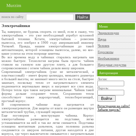
Murzim
поиск по сайту
Электрочайники
Меню
Ты, наверное, не будешь спорить со мной, если я скажу, что
Энциклопедии
электрочайник – это уже необходимый атрибут кухонной
бытовой техники. Кстати, электрочайник – ровесник
Наука
пылесоса, его изобрел в 1900 году американский инженер
Человек
Уиткомб. Правда, нашим электрочайникам до такой
автоматизации, которой оснащены пылесосы, далеко, но кое-
Гороскопы
какие успехи на этом поприще заметны.
Во все времена воду в чайниках старались нагревать как
Необъяснимое
можно быстрее. Технология нагрева была проста: чайник
ставили на газовую или другую плиту, а для большего
Народные средства
соприкосновения с огнем чайник делали внизу широким.
Современный электрочайник (уже не металлический, а
Авторизация
пластмассовый) – имеет форму цилиндра, меньшего диаметра
и большей высоты, не занимает много места на столе, быстрее
Логин:
закипает, поскольку тепло от нагревательного элемента
поднимается вертикально вверх и нагревает все слои воды.
Пароль:
Потери тепла при таком нагреве минимальные. Чайник такой
формы дольше сохраняет тепло. Сохранению тепла
способствует также жаропрочный, теплосберегающий,
прочный корпус.
В современном чайнике вода нагревается от
Регистрация на сайте!
электронагревателя. Для защиты от влаги он размещен внутри
Забыли пароль?
металлической трубки, служащей экраном.
Еще поговорим о конструкции чайника. Корпус
электрочайника размещается на подставке, легко
устанавливается на ней и так же легко снимается. Подставка
оснащена контактным разъемом, одна половина разъема
соединяется со шнуром питания, другая находится в дне
корпуса, где через выключатели связывается с нагревательным