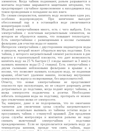
элементом. Когда чайник поднимают, разъем разрывается и
контакты подставки закрываются защитными шторками, что
предотвращает случайное прикосновение к находящимся под
током проводникам и попадание на них влаги.
По словам специалистов, кипятить воду желательно один раз,
особенно водопроводную. При кипячении выходит
обессоленный пар и в остающейся воде увеличивается
концентрация солей.
Моделей электрочайников много, есть с чего выбрать. Есть
электрочайник с золоченым нагревательным элементом, на
котором не образуется накипь, что повышает теплоотдачу.
Есть электрочайники с размещенными в носике съемными
фильтрами для очистки воды от накипи.
Интересен электрочайник с двусторонним индикатором воды
и шнуром, который может убираться внутрь подставки. Есть
чайник, у которого нагревательный элемент расположен в дне
корпуса в горизонтальной плоскости, что дает возможность
кипятить воду на 25 % быстрее (1 л воды закипает за 3 мин) и
наливать минимум воды (1–2 стакана). Есть электрочайник с
двумя съемными нейлоновыми фильтрами в крышке и в
носике, что позволяет наливать холодную воду, не поднимая
крышки, облегчает удаление накипи, поскольку внутренние
поверхности корпуса полированные, без шероховатостей.
Отмечу, что новые электрочайники не представляют
опасности при эксплуатации, но не следует разрешать детям
дотрагиваться до подставки, когда поднят корпус чайника, а
вилка электросети подключена к розетке. Необходимо
избегать попадания воды на подставку, протирать ее можно
при отключении вилки от электросети.
Ты, наверное, даже и не подозреваешь, что по окончании
чаепития для увеличения срока службы нагревательного
элемента желательно выливать из чайника остатки воды и
просушивать чайник с откинутой крышкой. Для продления
срока службы контроллера и контактов разъема не надо
снимать включенный электрочайник с подставки
преждевременно. Если не предполагается нагревать воду до
температуры кипения, прежде чем снять чайник, надо