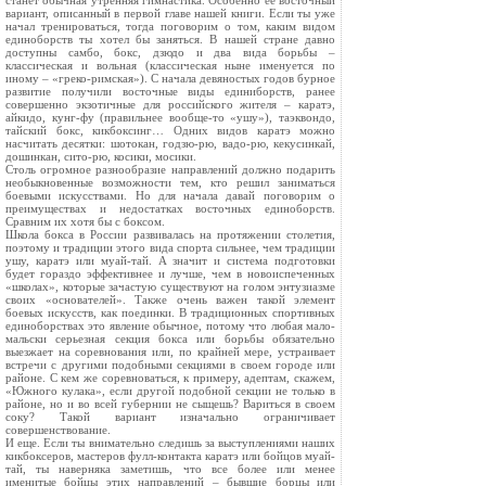
станет обычная утренняя гимнастика. Особенно ее восточный
вариант, описанный в первой главе нашей книги. Если ты уже
начал тренироваться, тогда поговорим о том, каким видом
единоборств ты хотел бы заняться. В нашей стране давно
доступны самбо, бокс, дзюдо и два вида борьбы –
классическая и вольная (классическая ныне именуется по
иному – «греко-римская»). С начала девяностых годов бурное
развитие получили восточные виды единиборств, ранее
совершенно экзотичные для российского жителя – каратэ,
айкидо, кунг-фу (правильнее вообще-то «ушу»), таэквондо,
тайский бокс, кикбоксинг… Одних видов каратэ можно
насчитать десятки: шотокан, годзю-рю, вадо-рю, кекусинкай,
дошинкан, сито-рю, косики, мосики.
Столь огромное разнообразие направлений должно подарить
необыкновенные возможности тем, кто решил заниматься
боевыми искусствами. Но для начала давай поговорим о
преимуществах и недостатках восточных единоборств.
Сравним их хотя бы с боксом.
Школа бокса в России развивалась на протяжении столетия,
поэтому и традиции этого вида спорта сильнее, чем традиции
ушу, каратэ или муай-тай. А значит и система подготовки
будет гораздо эффективнее и лучше, чем в новоиспеченных
«школах», которые зачастую существуют на голом энтузиазме
своих «основателей». Также очень важен такой элемент
боевых искусств, как поединки. В традиционных спортивных
единоборствах это явление обычное, потому что любая мало-
мальски серьезная секция бокса или борьбы обязательно
выезжает на соревнования или, по крайней мере, устраивает
встречи с другими подобными секциями в своем городе или
районе. С кем же соревноваться, к примеру, адептам, скажем,
«Южного кулака», если другой подобной секции не только в
районе, но и во всей губернии не сыщешь? Вариться в своем
соку? Такой вариант изначально ограничивает
совершенствование.
И еще. Если ты внимательно следишь за выступлениями наших
кикбоксеров, мастеров фулл-контакта каратэ или бойцов муай-
тай, ты наверняка заметишь, что все более или менее
именитые бойцы этих направлений – бывшие борцы или