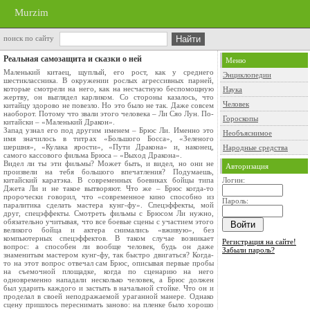
Murzim
поиск по сайту
Реальная самозащита и сказки о ней
Меню
Маленький китаец, щуплый, его рост, как у среднего
Энциклопедии
шестиклассника. В окружении рослых агрессивных парней,
которые смотрели на него, как на несчастную беспомощную
Наука
жертву, он выглядел карликом. Со стороны казалось, что
Человек
китайцу здорово не повезло. Но это было не так. Даже совсем
наоборот. Потому что звали этого человека – Ли Сяо Лун. По-
Гороскопы
китайски – «Маленький Дракон».
Запад узнал его под другим именем – Брюс Ли. Именно это
Необъяснимое
имя значилось в титрах «Большого Босса», «Зеленого
шершня», «Кулака ярости», «Пути Дракона» и, наконец,
Народные средства
самого кассового фильма Брюса – «Выход Дракона».
Видел ли ты эти фильмы? Может быть, и видел, но они не
Авторизация
произвели на тебя большого впечатления? Подумаешь,
китайский каратэка. В современных боевиках бойцы типа
Логин:
Джета Ли и не такое вытворяют. Что же – Брюс когда-то
пророчески говорил, что «современное кино способно из
Пароль:
паралитика сделать мастера кунг-фу». Спецэффекты, мой
друг, спецэффекты. Смотреть фильмы с Брюсом Ли нужно,
обязательно учитывая, что все боевые сцены с участием этого
великого бойца и актера снимались «вживую», без
компьютерных спецэффектов. В таком случае возникает
Регистрация на сайте!
вопрос: а способен ли вообще человек, будь он даже
Забыли пароль?
знаменитым мастером кунг-фу, так быстро двигаться? Когда-
то на этот вопрос отвечал сам Брюс, описывая первые пробы
на съемочной площадке, когда по сценарию на него
одновременно нападали несколько человек, а Брюс должен
был ударить каждого и застыть в начальной стойке. Что он и
проделал в своей неподражаемой ураганной манере. Однако
сцену пришлось переснимать заново: на пленке было хорошо