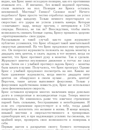
видно, как Брюс занял исходную позицию, как его противники
атаковали его… И внезапно, без всякой видимой причины,
стали валиться на пол. Позиция же Брюса осталась
неизменной. Мистика? Гипноз? Силовое поле? Ничего
подобного! Брюс просто честно отработал задание: он успел
нанести удар каждому. Только немного перестарался со
скоростью: его удары не успела уловить камера. Которая
«схватывает» кадр, между прочим, с интервалом в 1/24
секунды. Неплохо, не так ли? Впоследствии, чтобы иметь
возможность снимать боевые сцены, Брюсу пришлось здорово
«притормаживать» свои удары.
Рассказывали и такой случай: как-то один журналист
публично усомнился, что Брюс обладает такой замечательной
скоростью движений. На что Брюс предложил ему проверить
это. Он попросил журналиста положить на ладонь монетку в
двадцать пять центов, и сжать ладонь в тот момент, когда он
заметит, что Брюс протянет руку к монетке. Так и сделали.
Журналист заметил неуловимое движение и тотчас же сжал
кулак. Затем он с улыбкой протянул ладонь Брюсу – монетка
была зажата в кулаке. Получалось, что Брюс проиграл. Однако
Брюс с улыбкой предложил посмотреть на нее. Каково же
было удивление журналиста, когда вместо двадцати пяти
центов он обнаружил в своем кулаке… десять центов!
Впрочем, такие штуки выполняют фокусники. Только у
фокусников задействована ловкость рук, Брюс же использовал
свою феноменальную скорость.
Брюс оставался кумиром многих мальчишек мира довольно
долго в семидесятые и восьмидесятые годы. Теперь многое
изменилось. Не изменилось разве что извечное стремление
парней быть сильными, бесстрашными и непобедимыми. И
если это стремление присутствует и в тебе, тогда давай
попробуем воплотить это желание в жизнь. В конце концов,
никакой мистики и сверхъестественного в тренировках
единоборцев нет, и при надлежащих усилиях ты сможешь, по
крайней мере, проверить свои возможности и поверишь в
себя.
Первым шагом к раскрытию своего боевого потенциала