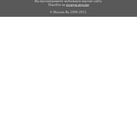
Вы просматриваете мобильную версию сайта.
Перейти на
полную версию
© Murzim.Ru 2009-2015.