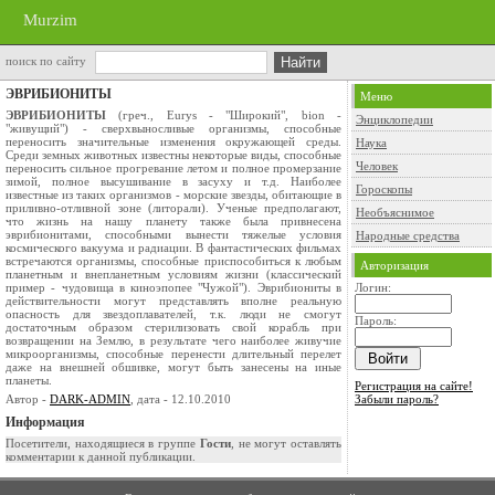
Murzim
поиск по сайту
ЭВРИБИОНИТЫ
Меню
ЭВРИБИОНИТЫ
(греч., Eurys - "Широкий", bion -
Энциклопедии
"живущий") - сверхвыносливые организмы, способные
переносить значительные изменения окружающей среды.
Наука
Среди земных животных известны некоторые виды, способные
Человек
переносить сильное прогревание летом и полное промерзание
зимой, полное высушивание в засуху и т.д. Наиболее
Гороскопы
известные из таких организмов - морские звезды, обитающие в
приливно-отливной зоне (литорали). Ученые предполагают,
Необъяснимое
что жизнь на нашу планету также была привнесена
эврибионитами, способными вынести тяжелые условия
Народные средства
космического вакуума и радиации. В фантастических фильмах
встречаются организмы, способные приспособиться к любым
Авторизация
планетным и внепланетным условиям жизни (классический
пример - чудовища в киноэпопее "Чужой"). Эврибиониты в
Логин:
действительности могут представлять вполне реальную
опасность для звездоплавателей, т.к. люди не смогут
Пароль:
достаточным образом стерилизовать свой корабль при
возвращении на Землю, в результате чего наиболее живучие
микроорганизмы, способные перенести длительный перелет
даже на внешней обшивке, могут быть занесены на иные
планеты.
Регистрация на сайте!
Автор -
DARK-ADMIN
, дата - 12.10.2010
Забыли пароль?
Информация
Посетители, находящиеся в группе
Гости
, не могут оставлять
комментарии к данной публикации.