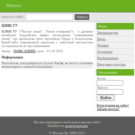
Murzim
поиск по сайту
ЦЗИН-ТУ
Меню
ЦЗИН-ТУ
("Чистая земля", "Земля очищения") - в древних
Энциклопедии
китайских буддийских мифах легендарная "совершенная
земля", где проводили свои проповеди будда и бодхисатвы.
Наука
Какой-либо современной аналогии с известной местностью
Человек
исследователи не просматривают.
Автор -
DARK-ADMIN
, дата - 12.10.2010
Гороскопы
Информация
Необъяснимое
Посетители, находящиеся в группе
Гости
, не могут оставлять
Народные средства
комментарии к данной публикации.
Авторизация
Логин:
Пароль:
Регистрация на сайте!
Забыли пароль?
Вы просматриваете мобильную версию сайта.
Перейти на
полную версию
© Murzim.Ru 2009-2015.