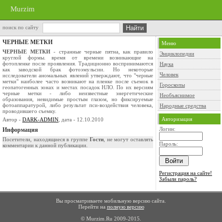
Murzim
поиск по сайту
ЧЕРНЫЕ МЕТКИ
Меню
ЧЕРНЫЕ МЕТКИ
- странные черные пятна, как правило
Энциклопедии
круглой формы. время от времени возникающие на
фотопленке после проявления. Традиционно воспринимаются
Наука
как заводской брак фотоэмульсии. Но некоторые
Человек
исследователи аномальных явлений утверждают, что "черные
метки" наиболее часто возникают на пленке после съемок в
Гороскопы
геопатогенных зонах и местах посадок НЛО. По их версиям
черные метки - либо неизвестные энергетические
Необъяснимое
образования, невидимые простым глазом, но фиксируемые
фотоаппаратурой, либо результат пси-воздействия человека,
Народные средства
проводившего съемку.
Авторизация
Автор -
DARK-ADMIN
, дата - 12.10.2010
Логин:
Информация
Посетители, находящиеся в группе
Гости
, не могут оставлять
Пароль:
комментарии к данной публикации.
Регистрация на сайте!
Забыли пароль?
Вы просматриваете мобильную версию сайта.
Перейти на
полную версию
© Murzim.Ru 2009-2015.