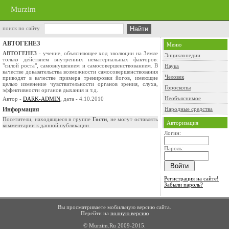
Murzim
поиск по сайту
АВТОГЕНЕЗ
Меню
АВТОГЕНЕЗ
- учение, объясняющее ход эволюции на Земле
Энциклопедии
только действием внутренних нематериальных факторов:
"силой роста", самовнушением и самосовершенствованием. В
Наука
качестве доказательства возможности самосовершенствования
Человек
приводят в качестве примера тренировки йогов, имеющие
целью изменение чувствительности органов зрения, слуха,
Гороскопы
эффективности органов дыхания и т.д.
Необъяснимое
Автор -
DARK-ADMIN
, дата - 4.10.2010
Информация
Народные средства
Посетители, находящиеся в группе
Гости
, не могут оставлять
Авторизация
комментарии к данной публикации.
Логин:
Пароль:
Регистрация на сайте!
Забыли пароль?
Вы просматриваете мобильную версию сайта.
Перейти на
полную версию
© Murzim.Ru 2009-2015.